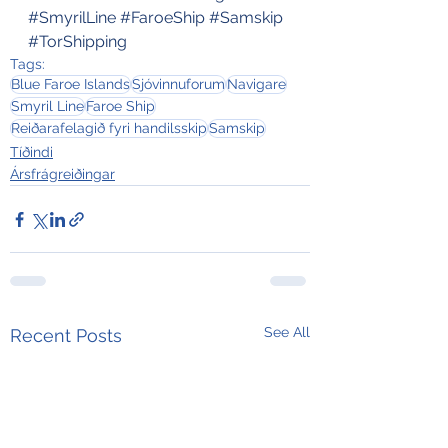
#SmyrilLine
#FaroeShip
#Samskip
#TorShipping
Tags:
Blue Faroe Islands
Sjóvinnuforum
Navigare
Smyril Line
Faroe Ship
Reiðarafelagið fyri handilsskip
Samskip
Tíðindi
Ársfrágreiðingar
See All
Recent Posts