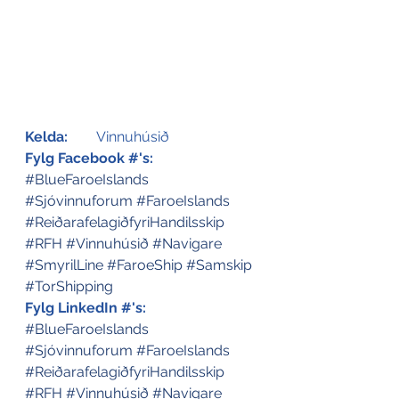
Kelda:
	Vinnuhúsið
Fylg Facebook #'s:
#BlueFaroeIslands
#Sjóvinnuforum
#FaroeIslands
#ReiðarafelagiðfyriHandilsskip
#RFH
#Vinnuhúsið
#Navigare
#SmyrilLine
#FaroeShip
#Samskip
#TorShipping
Fylg LinkedIn #'s:
#BlueFaroeIslands
#Sjóvinnuforum
#FaroeIslands
#ReiðarafelagiðfyriHandilsskip
#RFH
#Vinnuhúsið
#Navigare