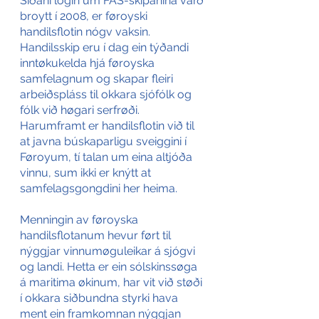
Síðani lógin um FAS-skipanina varð 
broytt í 2008, er føroyski 
handilsflotin nógv vaksin. 
Handilsskip eru í dag ein týðandi 
inntøkukelda hjá føroyska 
samfelagnum og skapar fleiri 
arbeiðspláss til okkara sjófólk og 
fólk við høgari serfrøði. 
Harumframt er handilsflotin við til 
at javna búskaparligu sveiggini í 
Føroyum, tí talan um eina altjóða 
vinnu, sum ikki er knýtt at 
samfelagsgongdini her heima.
Menningin av føroyska 
handilsflotanum hevur ført til 
nýggjar vinnumøguleikar á sjógvi 
og landi. Hetta er ein sólskinssøga 
á maritima økinum, har vit við støði 
í okkara siðbundna styrki hava 
ment ein framkomnan nýggjan 