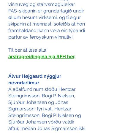
vinnuveg og starvsmøguleikar. 
FAS-skipanin er grundarlagið undir 
øllum hesum virksemi, og tí eigur 
skipanin at mennast, soleiðis at hon 
framhaldandi kann vera ein týðandi 
partur av føroyskum vinnulívi.
Til ber at lesa alla 
ársfrágreiðingina hjá RFH her
.
Álvur Højgaard nýggjur 
nevndarlimur
Á aðalfundinum stóðu Hentzar 
Steingrímsson, Bogi P. Nielsen, 
Sjúrður Johansen og Jónas 
Sigmarsson  fyri vali. Hentzar 
Steingrímsson, Bogi P. Nielsen og 
Sjúrður Johansen vórðu valdir 
aftur, meðan Jonas Sigmarsson ikki 