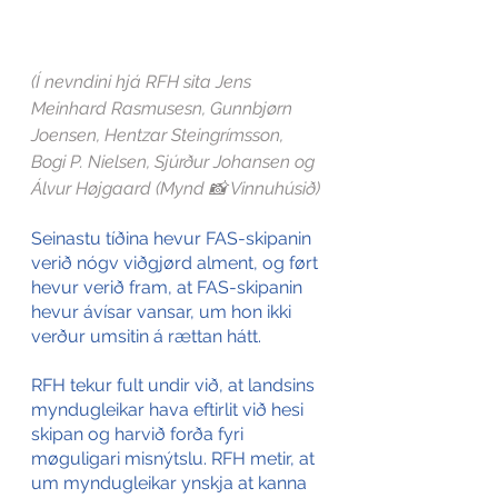
(Í nevndini hjá RFH sita Jens 
Meinhard Rasmusesn, Gunnbjørn 
Joensen, Hentzar Steingrímsson, 
Bogi P. Nielsen, Sjúrður Johansen og 
Álvur Højgaard (Mynd 📸 Vinnuhúsið)
Seinastu tíðina hevur FAS-skipanin 
verið nógv viðgjørd alment, og ført 
hevur verið fram, at FAS-skipanin 
hevur ávísar vansar, um hon ikki 
verður umsitin á rættan hátt.
RFH tekur fult undir við, at landsins 
myndugleikar hava eftirlit við hesi 
skipan og harvið forða fyri 
møguligari misnýtslu. RFH metir, at 
um myndugleikar ynskja at kanna 