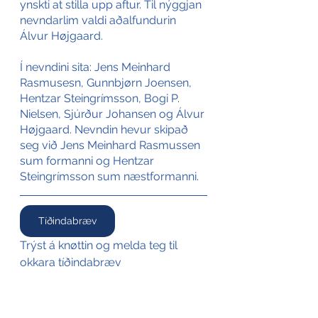
ynskti at stilla upp aftur. Til nýggjan 
nevndarlim valdi aðalfundurin 
Álvur Højgaard. 
Í nevndini sita: Jens Meinhard 
Rasmusesn, Gunnbjørn Joensen, 
Hentzar Steingrímsson, Bogi P. 
Nielsen, Sjúrður Johansen og Álvur 
Højgaard. Nevndin hevur skipað 
seg við Jens Meinhard Rasmussen 
sum formanni og Hentzar 
Steingrímsson sum næstformanni.
Tíðindabræv
Trýst á knøttin og melda teg til 
okkara tíðindabræv