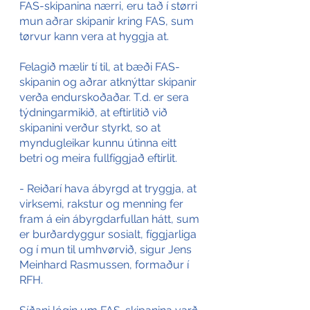
FAS-skipanina nærri, eru tað í størri 
mun aðrar skipanir kring FAS, sum 
tørvur kann vera at hyggja at.
Felagið mælir tí til, at bæði FAS-
skipanin og aðrar atknýttar skipanir 
verða endurskoðaðar. T.d. er sera 
týdningarmikið, at eftirlitið við 
skipanini verður styrkt, so at 
myndugleikar kunnu útinna eitt 
betri og meira fullfíggjað eftirlit.
- Reiðarí hava ábyrgd at tryggja, at 
virksemi, rakstur og menning fer 
fram á ein ábyrgdarfullan hátt, sum 
er burðardyggur sosialt, fíggjarliga 
og í mun til umhvørvið, sigur Jens 
Meinhard Rasmussen, formaður í 
RFH.