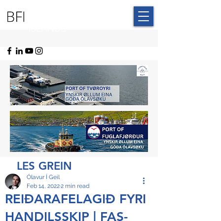
BLUE FAROE
ISLANDS
LES GREIN
Ólavur Í Geil
Feb 14, 2022
2 min read
REIÐARAFELAGIÐ FYRI
HANDILSSKIP | FAS-