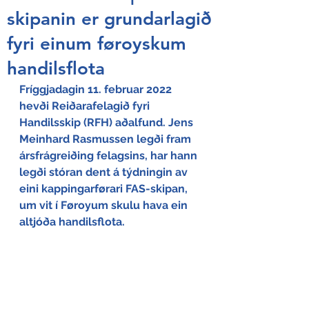
skipanin er grundarlagið
fyri einum føroyskum
handilsflota
Fríggjadagin 11. februar 2022 
hevði Reiðarafelagið fyri 
Handilsskip (RFH) aðalfund. Jens 
Meinhard Rasmussen legði fram 
ársfrágreiðing felagsins, har hann 
legði stóran dent á týdningin av 
eini kappingarførari FAS-skipan, 
um vit í Føroyum skulu hava ein 
altjóða handilsflota.