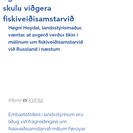
skulu viðgera
fiskiveiðisamstarvið
Høgni Hoydal, landsstýrismaður, 
væntar, at avgerð verður tikin í 
málinum um fiskiveiðisamstarvið 
við Russland í næstum
(Mynd 📸 
KVF.fo)
Embætisfólkini í landsstýrinum eru 
liðug við frágreiðingina um 
fiskiveiðisamstarvið millum Føroyar 