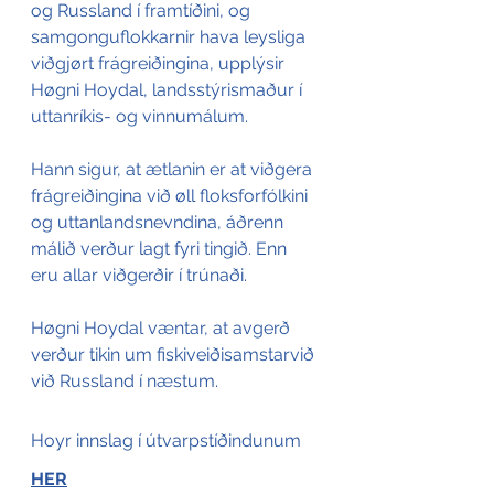
og Russland í framtíðini, og 
samgonguflokkarnir hava leysliga 
viðgjørt frágreiðingina, upplýsir 
Høgni Hoydal, landsstýrismaður í 
uttanríkis- og vinnumálum.
Hann sigur, at ætlanin er at viðgera 
frágreiðingina við øll floksforfólkini 
og uttanlandsnevndina, áðrenn 
málið verður lagt fyri tingið. Enn 
eru allar viðgerðir í trúnaði. 
Høgni Hoydal væntar, at avgerð 
verður tikin um fiskiveiðisamstarvið 
við Russland í næstum.
Hoyr innslag í útvarpstíðindunu
m 
HER