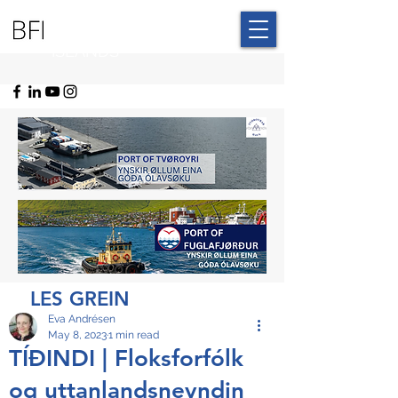
BLUE FAROE
ISLANDS
LES GREIN
Eva Andrésen
May 8, 2023
1 min read
TÍÐINDI | Floksforfólk
og uttanlandsnevndin