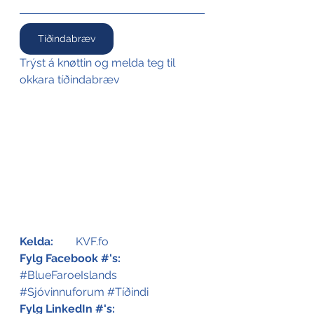
Tíðindabræv
Trýst á knøttin og melda teg til 
okkara tíðindabræv
Kelda:
	KVF.fo
Fylg Facebook #'s:
#BlueFaroeIslands
#Sjóvinnuforum
#
Tíðindi
Fylg LinkedIn #'s: