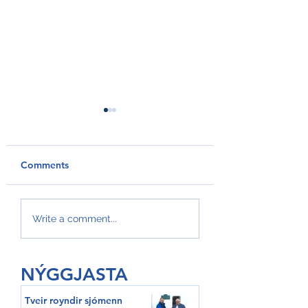
Comments
GroAqua útbyggir
Føroyar er framv
Write a comment...
fóðurflaka til størri
Hvítalista
alibrúk
NÝGGJASTA
Tveir royndir sjómenn