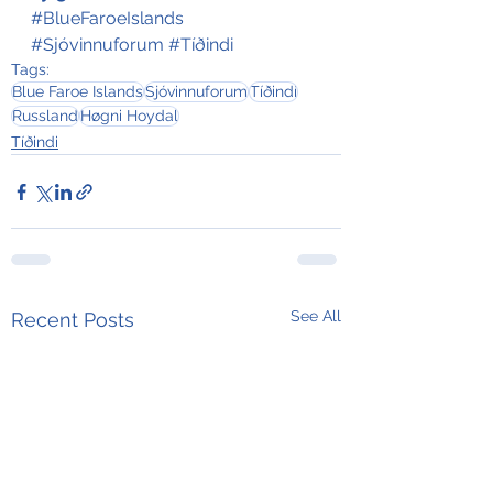
#BlueFaroeIslands
#Sjóvinnuforum
#Tíðindi
Tags:
Blue Faroe Islands
Sjóvinnuforum
Tíðindi
Russland
Høgni Hoydal
Tíðindi
See All
Recent Posts