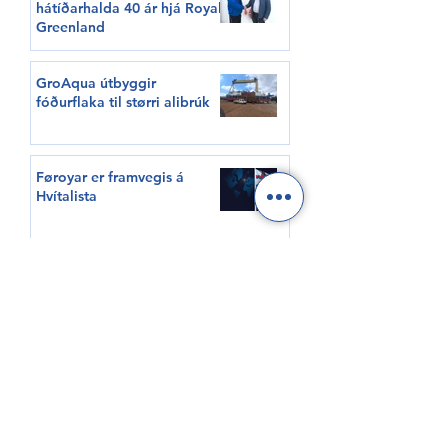
hátíðarhalda 40 ár hjá Royal
Greenland
GroAqua útbyggir
fóðurflaka til størri alibrúk
Føroyar er framvegis á
Hvítalista
Adventure Canada visits
Vágur for first time this
summer
South Korea shows growing
interest in Faroese seafood