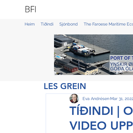
BLUE FAROE ISLANDS
Heim
Tíðindi
Sjónbond
The Faroese Maritime E
LES GREIN
Eva Andrésen
Mar 31, 202
TÍÐINDI | 
VIDEO UP