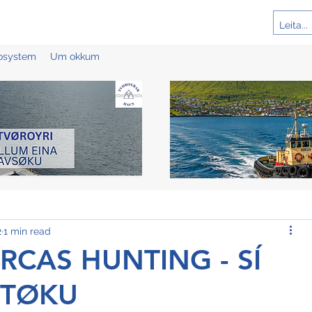
cosystem
Um okkum
2
1 min read
ORCAS HUNTING - SÍ
PTØKU