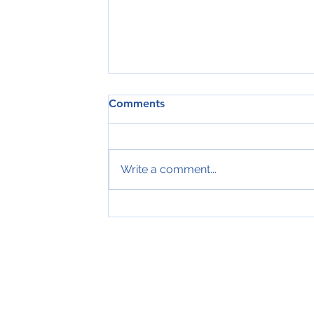
Comments
Write a comment...
Tveir royndir sjómenn hátíðarha
ár hjá Royal Greenland