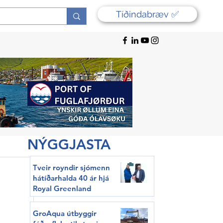
Tíðindabræv ✅
NÝGGJASTA
Tveir royndir sjómenn
hátíðarhalda 40 ár hjá
Royal Greenland
GroAqua útbyggir