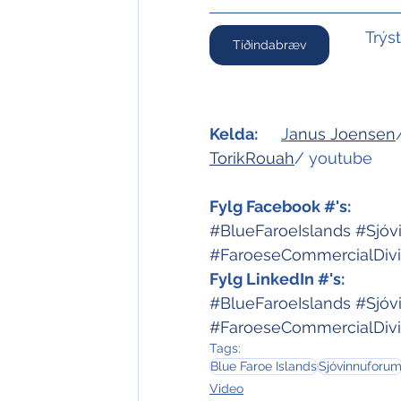
Trýs
Tíðindabræv
Kelda:
J
anus Joensen
TorikRouah
/ youtube
Fylg Facebook #'s:
#BlueFaroeIslands
#Sjóv
#FaroeseCommercialDiv
Fylg LinkedIn #'s:
#BlueFaroeIslands
#Sjóv
#FaroeseCommercialDiv
Tags:
Blue Faroe Islands
Sjóvinnuforu
Video