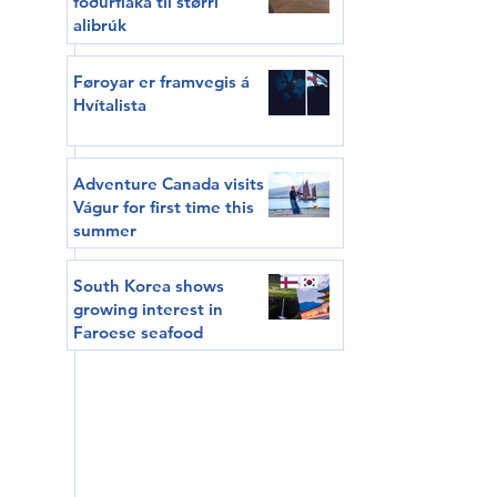
fóðurflaka til størri
alibrúk
Føroyar er framvegis á
Hvítalista
Adventure Canada visits
Vágur for first time this
summer
South Korea shows
growing interest in
Faroese seafood