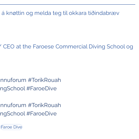
t á knøttin og melda teg til okkara tíðindabræv
/ CEO at the Faroese Commercial Diving School og 
innuforum
#TorikRouah
ingSchool
#FaroeDive
innuforum
#TorikRouah
ingSchool
#FaroeDive
m
Faroe Dive