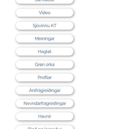
Video
Sjóvinnu KT
Meiningar
Hagtøl
Grøn orka
Profilar
Ársfrágreiðingar
Nevndarfrágreiðingar
Havnir