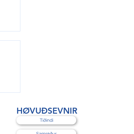
rri
HØVUÐSEVNIR
Tíðindi
Samrøður