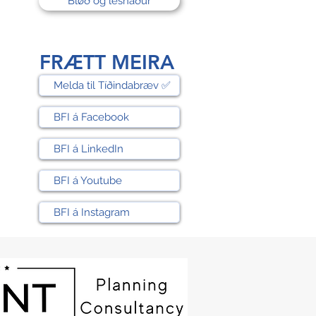
Bløð og lesnaður
FRÆTT MEIRA
Melda til Tíðindabræv ✅
BFI á Facebook
BFI á LinkedIn
BFI á Youtube
BFI á Instagram