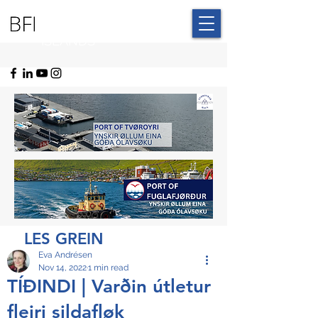
BLUE FAROE
ISLANDS
LES GREIN
Eva Andrésen
Nov 14, 2022
1 min read
TÍÐINDI | Varðin útletur
fleiri sildafløk