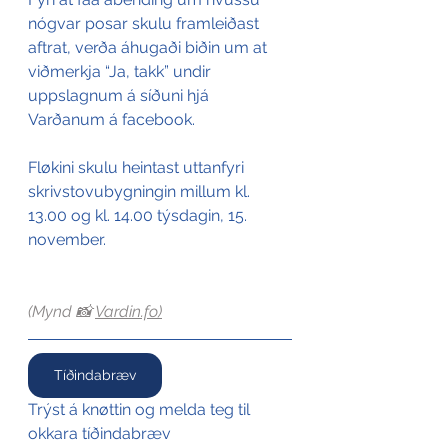
nógvar posar skulu framleiðast 
aftrat, verða áhugaði biðin um at 
viðmerkja “Ja, takk” undir 
uppslagnum á síðuni hjá 
Varðanum á facebook.
Fløkini skulu heintast uttanfyri 
skrivstovubygningin millum kl. 
13.00 og kl. 14.00 týsdagin, 15. 
november.
(Mynd 📸 
V
ardin.fo)
Tíðindabræv
Trýst á knøttin og melda teg til 
okkara tíðindabræv