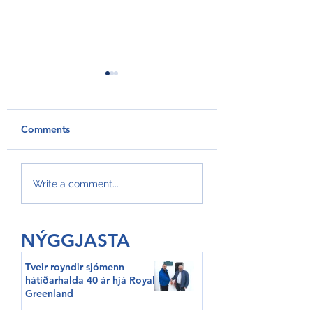
Comments
GroAqua útbyggir
Føroyar er framv
Write a comment...
fóðurflaka til størri
Hvítalista
alibrúk
NÝGGJASTA
Tveir royndir sjómenn
hátíðarhalda 40 ár hjá Royal
Greenland