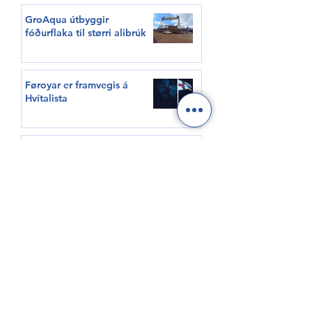
GroAqua útbyggir
fóðurflaka til størri alibrúk
Føroyar er framvegis á
Hvítalista
Adventure Canada visits
Vágur for first time this
summer
South Korea shows growing
interest in Faroese seafood
HØVUÐSEVNIR
Tíðindi