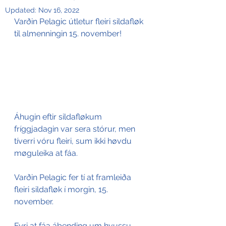
Updated:
Nov 16, 2022
Varðin Pelagic útletur fleiri sildafløk 
til almenningin 15. november!
Áhugin eftir sildafløkum 
fríggjadagin var sera stórur, men 
tíverri vóru fleiri, sum ikki høvdu 
møguleika at fáa.
Varðin Pelagic fer tí at framleiða 
fleiri sildafløk í morgin, 15. 
november.
Fyri at fáa ábending um hvussu 