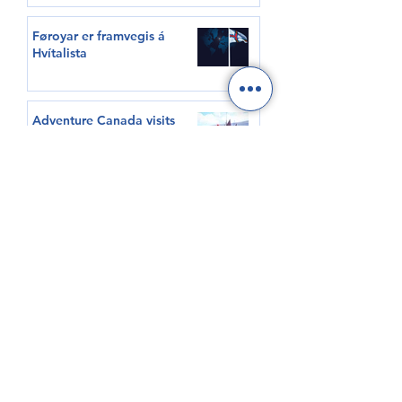
Føroyar er framvegis á
Hvítalista
Adventure Canada visits
Vágur for first time this
summer
South Korea shows growing
interest in Faroese seafood
HØVUÐSEVNIR
Tíðindi
Samrøður
Video