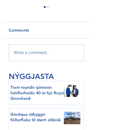
Comments
GroAqua útbyggir
Føroyar er framv
Write a comment...
fóðurflaka til størri
Hvítalista
alibrúk
NÝGGJASTA
Tveir royndir sjómenn
hátíðarhalda 40 ár hjá Royal
Greenland
GroAqua útbyggir
fóðurflaka til størri alibrúk