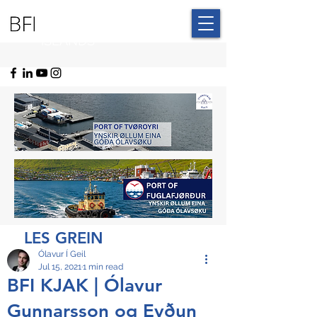
BLUE FAROE
ISLANDS
LES GREIN
Ólavur Í Geil
Jul 15, 2021
1 min read
BFI KJAK | Ólavur
Gunnarsson og Eyðun