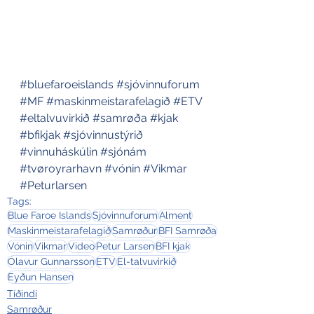
#bluefaroeislands
#sjóvinnuforum
#MF
#maskinmeistarafelagið
#ETV
#eltalvuvirkið
#samrøða
#kjak
#bfikjak
#sjóvinnustýrið
#vinnuháskúlin
#sjónám
#tvøroyrarhavn
#vónin
#Vikmar
#Peturlarsen
Tags:
Blue Faroe Islands
Sjóvinnuforum
Alment
Maskinmeistarafelagið
Samrøður
BFI Samrøða
Vónin
Vikmar
Video
Petur Larsen
BFI kjak
Ólavur Gunnarsson
ETV
El-talvuvirkið
Eyðun Hansen
Tíðindi
Samrøður