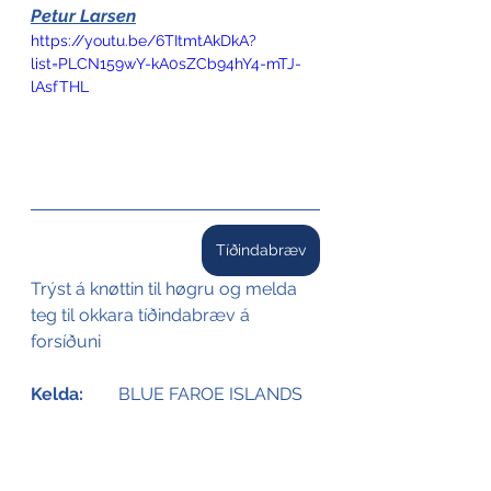
Petur Larsen
https://youtu.be/6TItmtAkDkA?
list=PLCN159wY-kA0sZCb94hY4-mTJ-
lAsfTHL
Tíðindabræv
Trýst á knøttin til høgru og melda 
teg til okkara tíðindabræv á 
forsíðuni
Kelda:
	BLUE FAROE ISLANDS