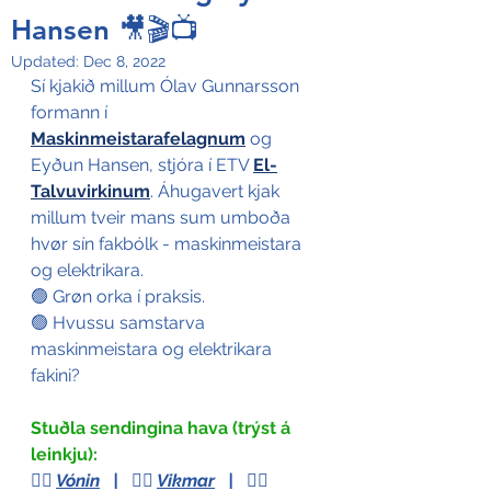
Hansen 🎥🎬📺
Updated:
Dec 8, 2022
Sí kjakið millum Ólav Gunnarsson 
formann í 
Maskinmeistarafelagnum
 og 
Eyðun Hansen, stjóra í ETV 
El-
Talvuvirkinum
. Áhugavert kjak 
millum tveir mans sum umboða 
hvør sín fakbólk - maskinmeistara 
og elektrikara.   
🟢 Grøn orka í praksis.
🟢 Hvussu samstarva 
maskinmeistara og elektrikara 
fakini?
Stuðla sendingina hava (trýst á 
leinkju):
👉🏻 
Vónin
   |   
👉🏻 
Vikmar
   |   
👉🏻 