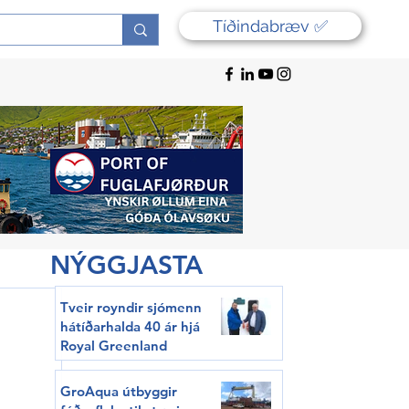
Tíðindabræv ✅
NÝGGJASTA
Tveir royndir sjómenn
hátíðarhalda 40 ár hjá
Royal Greenland
GroAqua útbyggir