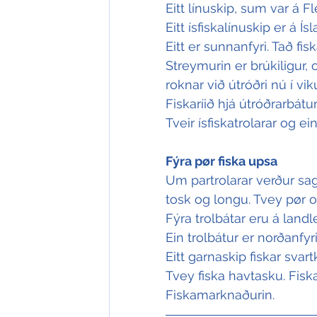
Eitt línuskip, sum var á 
Eitt ísfiskalínuskip er á Í
Eitt er sunnanfyri. Tað fis
Streymurin er brúkiligur,
roknar við útróðri nú í viku
Fiskaríið hjá útróðrarbátu
Tveir ísfiskatrolarar og ein
Fýra pør fiska upsa
Um partrolarar verður sagt
tosk og longu. Tvey pør og 
Fýra trolbátar eru á landle
Ein trolbátur er norðanfyr
Eitt garnaskip fiskar svartk
Tvey fiska havtasku. Fiskar
Fiskamarknaðurin.