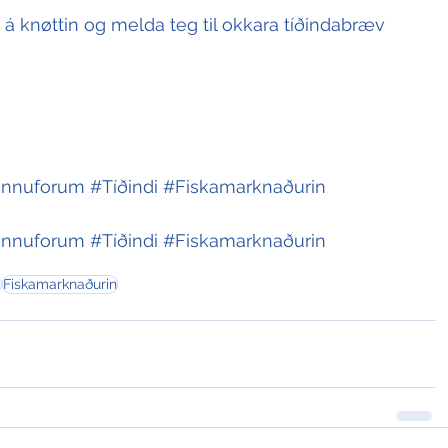
t á knøttin og melda teg til okkara tíðindabræv
innuforum
#Tíðindi
#Fiskamarknaðurin
innuforum
#Tíðindi
#Fiskamarknaðurin
m
Fiskamarknaðurin