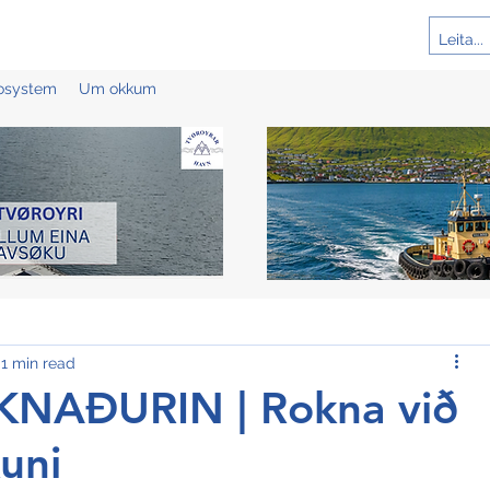
cosystem
Um okkum
1 min read
NAÐURIN | Rokna við
kuni