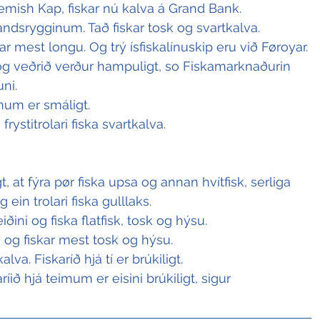
Flemish Kap, fiskar nú kalva á Grand Bank.
slandsrygginum. Tað fiskar tosk og svartkalva.
kar mest longu. Og trý ísfiskalínuskip eru við Føroyar.
 og veðrið verður hampuligt, so Fiskamarknaðurin 
ni. 
num er smáligt. 
 frystitrolari fiska svartkalva.
, at fýra pør fiska upsa og annan hvítfisk, serliga 
ein trolari fiska gulllaks.
iðini og fiska flatfisk, tosk og hýsu.
i og fiskar mest tosk og hýsu. 
alva. Fiskaríð hjá tí er brúkiligt. 
íið hjá teimum er eisini brúkiligt, sigur 