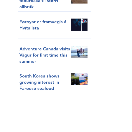
fóðurflaka til størri
alibrúk
Føroyar er framvegis á
Hvítalista
Adventure Canada visits
Vágur for first time this
summer
South Korea shows
growing interest in
Faroese seafood