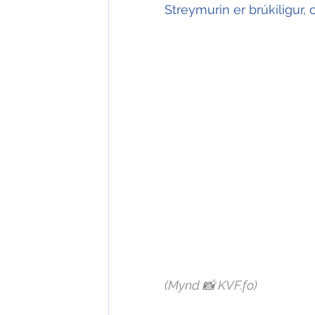
Streymurin er brúkiligur,
(Mynd 📸 KVF.fo)