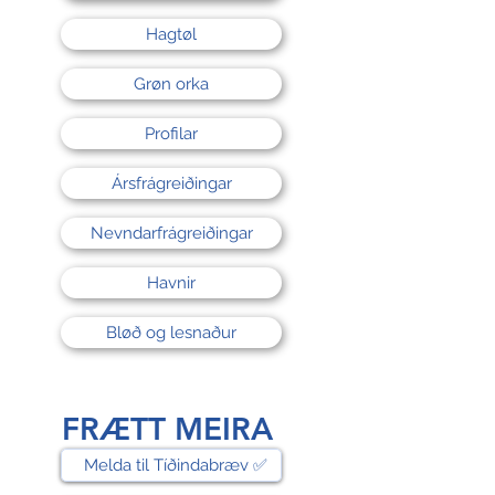
Hagtøl
Grøn orka
Profilar
Ársfrágreiðingar
Nevndarfrágreiðingar
Havnir
Bløð og lesnaður
FRÆTT MEIRA
Melda til Tíðindabræv ✅