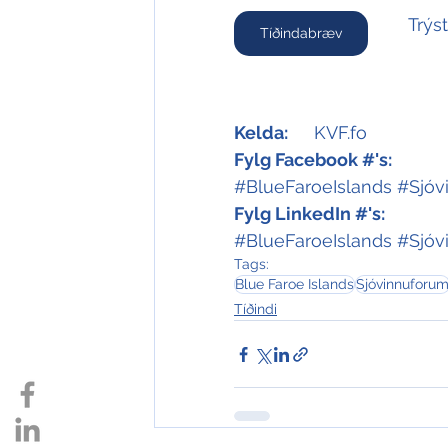
Trýs
Tíðindabræv
Kelda:
	KVF.fo
Fylg Facebook #'s:
#BlueFaroeIslands
#Sjóv
Fylg LinkedIn #'s:
#BlueFaroeIslands
#Sjóv
Tags:
Blue Faroe Islands
Sjóvinnuforu
Tíðindi