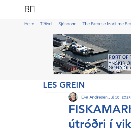
BLUE FAROE ISLANDS
Heim
Tíðindi
Sjónbond
The Faroese Maritime E
LES GREIN
Eva Andrésen
Jul 10, 2023
FISKAMARK
útróðri í vi