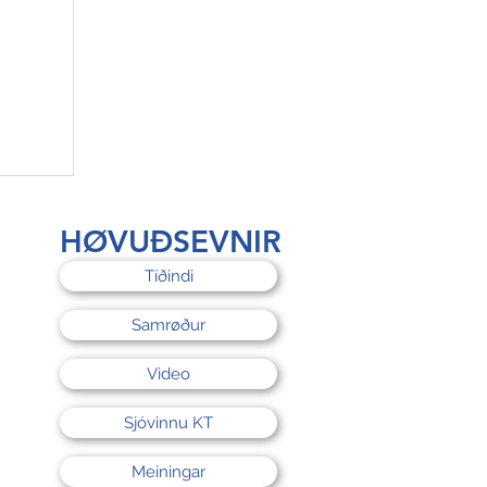
rri
HØVUÐSEVNIR
Tíðindi
Samrøður
Video
Sjóvinnu KT
Meiningar