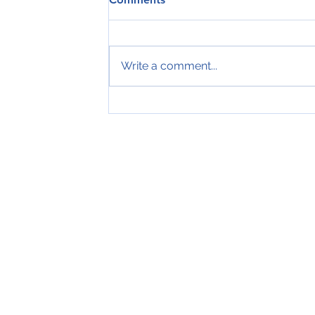
Write a comment...
Tveir royndir sjómenn hátíðarha
ár hjá Royal Greenland