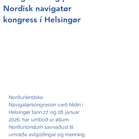
Nordisk navigatør
kongress í Helsingør
Norðurlendska 
Navigatørkongressin varð hildin í 
Helsingør tann 27. og 28. januar 
2026, har umboð úr øllum 
Norðurlondum savnaðust til 
umrøða avbjóðingar og menning 