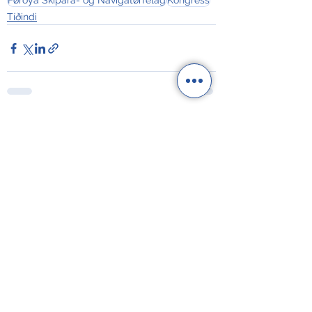
Føroya Skipara- og Navigatørfelag
Kongress
Tíðindi
See All
Recent Posts