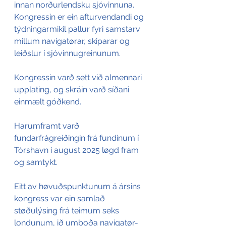
innan norðurlendsku sjóvinnuna. 
Kongressin er ein afturvendandi og 
týdningarmikil pallur fyri samstarv 
millum navigatørar, skiparar og 
leiðslur í sjóvinnugreinunum.
Kongressin varð sett við almennari 
upplating, og skráin varð síðani 
einmælt góðkend. 
Harumframt varð 
fundarfrágreiðingin frá fundinum í 
Tórshavn í august 2025 løgd fram 
og samtykt.
Eitt av høvuðspunktunum á ársins 
kongress var ein samlað 
støðulýsing frá teimum seks 
londunum, ið umboða navigatør- 