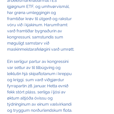
arbeiðsmarknaðarmál í ES 
ígjøgnum ETF, og umhvørvismál, 
har grøna umleggingin og 
framtíðar krøv til útgerð og rakstur 
vóru við í kjakinum. Harumframt 
varð framtíðar bygnaðurin av 
kongressuni, samstundis sum 
møguligt samstarv við 
maskinmeistarafeløgini varð umrøtt.
Ein serligur partur av kongressini 
var settur av til tilbúgving og 
leiklutin hjá skipaflotanum í kreppu 
og kríggi, sum varð viðgjørdur 
fyrrapartin 28. januar. Hetta evnið 
fekk stórt pláss, serliga í ljósi av 
øktum altjóða óvissu og 
týdninginum av einum vælvirkandi 
og tryggum norðurlendskum flota.