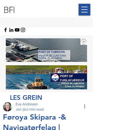
BLUE FAROE
ISLANDS
LES GREIN
Eva Andrésen
Jan 30
2 min read
Føroya Skipara -&
Navigatørfelag |