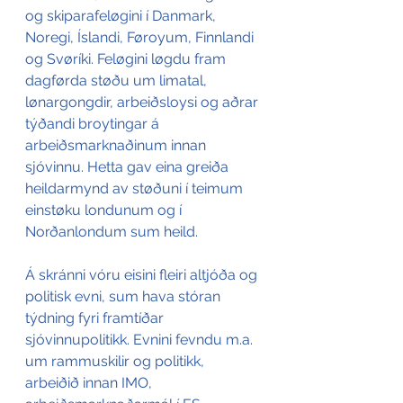
og skiparafeløgini í Danmark, 
Noregi, Íslandi, Føroyum, Finnlandi 
og Svøríki. Feløgini løgdu fram 
dagførda støðu um limatal, 
lønargongdir, arbeiðsloysi og aðrar 
týðandi broytingar á 
arbeiðsmarknaðinum innan 
sjóvinnu. Hetta gav eina greiða 
heildarmynd av støðuni í teimum 
einstøku londunum og í 
Norðanlondum sum heild.
Á skránni vóru eisini fleiri altjóða og 
politisk evni, sum hava stóran 
týdning fyri framtíðar 
sjóvinnupolitikk. Evnini fevndu m.a. 
um rammuskilir og politikk, 
arbeiðið innan IMO, 