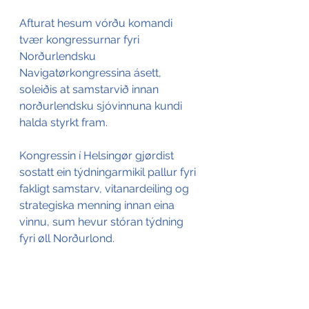
Afturat hesum vórðu komandi 
tvær kongressurnar fyri 
Norðurlendsku 
Navigatørkongressina ásett, 
soleiðis at samstarvið innan 
norðurlendsku sjóvinnuna kundi 
halda styrkt fram.
Kongressin í Helsingør gjørdist 
sostatt ein týdningarmikil pallur fyri 
fakligt samstarv, vitanardeiling og 
strategiska menning innan eina 
vinnu, sum hevur stóran týdning 
fyri øll Norðurlond.