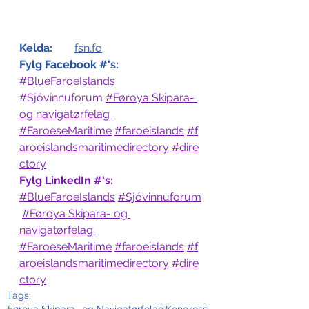
Kelda:
fsn.fo
Fylg Facebook #'s:
#BlueFaroeIslands
#Sjóvinnuforum
#
Føroya Skipara- 
og navigatørfelag 
#FaroeseMaritime
#faroeislands
#f
aroeislandsmaritimedirectory
#dire
ctory
Fylg LinkedIn #'s:
#BlueFaroeIslands
#Sjóvinnuforum
#
Føroya Skipara- og 
navigatørfelag 
#FaroeseMaritime
#faroeislands
#f
aroeislandsmaritimedirectory
#dire
ctory
Tags: