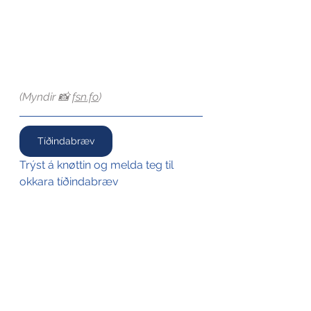
(Myndir 📸 
fsn.fo
)
Tíðindabræv
Trýst á knøttin og melda teg til 
okkara tíðindabræv