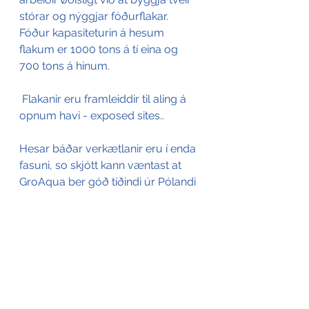
stórar og nýggjar fóðurflakar. 
Fóður kapasiteturin á hesum 
flakum er 1000 tons á tí eina og 
700 tons á hinum. 
 Flakanir eru framleiddir til aling á 
opnum havi - exposed sites.. 
Hesar báðar verkætlanir eru í enda 
fasuni, so skjótt kann væntast at 
GroAqua ber góð tíðindi úr Pólandi