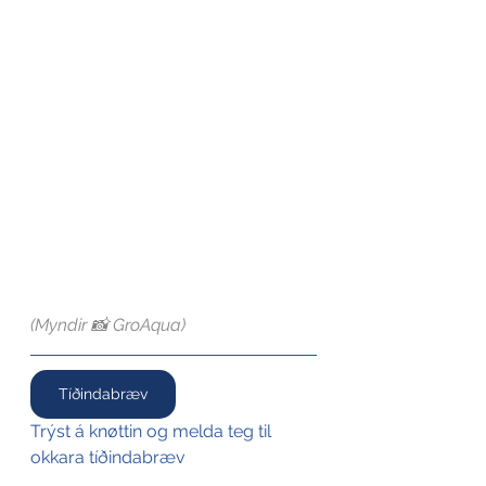
(Myndir 📸 GroAqua)
Tíðindabræv
Trýst á knøttin og melda teg til 
okkara tíðindabræv