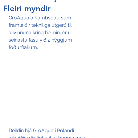
Fleiri myndir
GroAqua á Kambsdali, sum 
framleiðir tøkniliga útgerð til 
alivinnuna kring heimin, er í 
seinastu fasu við 2 nýggjum 
fóðurflakum.
Deildin hjá GroAqua í Pólandi 
arbeiðir øðisligt við at byggja tveir 