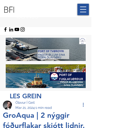
BLUE FAROE
ISLANDS
LES GREIN
Ólavur Í Geil
Mar 21, 2024
1 min read
GroAqua | 2 nýggir
fóðurflakar skjótt lidnir.