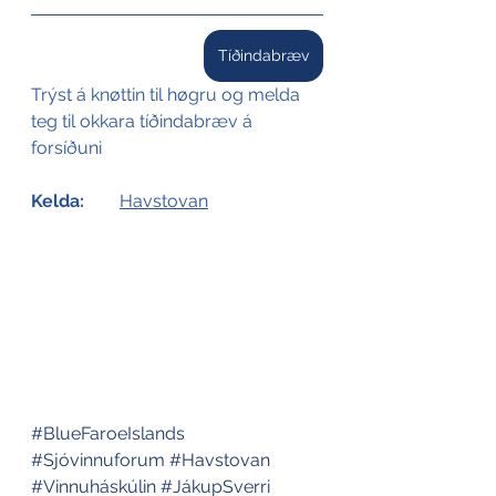
Tíðindabræv
Trýst á knøttin til høgru og melda 
teg til okkara tíðindabræv á 
forsíðuni
Kelda:
Havstovan
#BlueFaroeIslands
#Sjóvinnuforum
#Havstovan
#Vinnuháskúlin
#JákupSverri