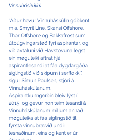
Vinnuháskúlin)
“Áður hevur Vinnuháskúlin góðkent 
m.a. Smyril Line, Skansi Offshore, 
Thor Offshore og Bakkafrost sum 
útbúgvingarstøð fyri aspirantar, og 
við avtaluni við Havstovuna legst 
ein møguleiki aftrat hjá 
aspirantlesandi at fáa dygdargóða 
siglingstíð við skipum í serflokki”, 
sigur Símun Poulsen, stjóri á 
Vinnuháskúlanum. 
Aspirantkunngerðin bleiv lýst í 
2015, og gevur hon teim lesandi á 
Vinnuháskúlanum millum annað 
møguleika at fáa siglingstíð til 
fyrsta vinnubrævið undir 
lesnaðinum, eins og kent er úr 