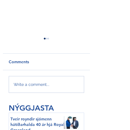
Comments
GroAqua útbyggir
Føroyar er framv
Write a comment...
fóðurflaka til størri
Hvítalista
alibrúk
NÝGGJASTA
Tveir royndir sjómenn
hátíðarhalda 40 ár hjá Royal