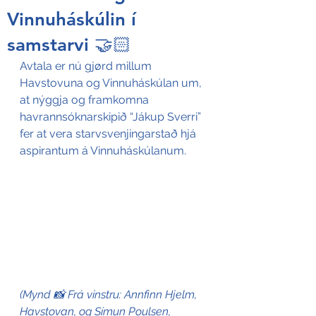
Vinnuháskúlin í
samstarvi 🤝🏻
Avtala er nú gjørd millum 
Havstovuna og Vinnuháskúlan um, 
at nýggja og framkomna 
havrannsóknarskipið “Jákup Sverri” 
fer at vera starvsvenjingarstað hjá 
aspirantum á Vinnuháskúlanum.
(Mynd 📸 Frá vinstru: Annfinn Hjelm, 
Havstovan, og Símun Poulsen, 