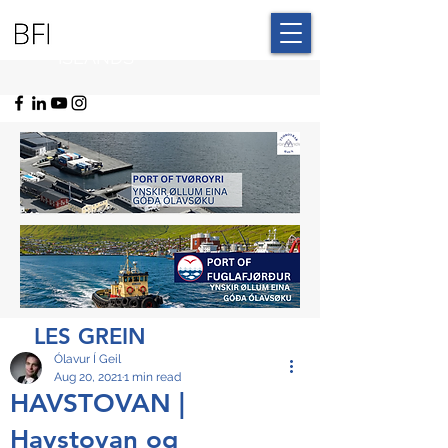
BLUE FAROE
ISLANDS
LES GREIN
Ólavur Í Geil
Aug 20, 2021
1 min read
HAVSTOVAN |
Havstovan og