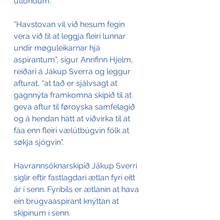
útlondum.
“Havstovan vil við hesum fegin 
vera við til at leggja fleiri lunnar 
undir møguleikarnar hjá 
aspirantum”, sigur Annfinn Hjelm, 
reiðari á Jákup Sverra og leggur 
afturat, “at tað er sjálvsagt at 
gagnnýta framkomna skipið til at 
geva aftur til føroyska samfelagið 
og á hendan hátt at viðvirka til at 
fáa enn fleiri vælútbúgvin fólk at 
søkja sjógvin”.
Havrannsóknarskipið Jákup Sverri 
siglir eftir fastlagdari ætlan fyri eitt 
ár í senn. Fyribils er ætlanin at hava 
ein brúgvaaspirant knýttan at 
skipinum í senn.