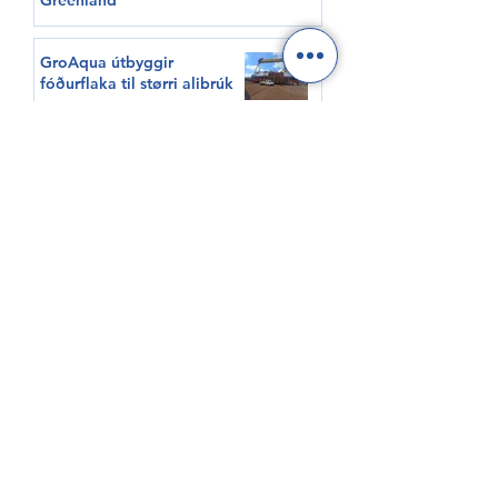
Greenland
GroAqua útbyggir
fóðurflaka til størri alibrúk
Føroyar er framvegis á
Hvítalista
Adventure Canada visits
Vágur for first time this
summer
South Korea shows growing
interest in Faroese seafood
HØVUÐSEVNIR