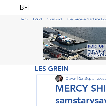
BLUE FAROE ISLANDS
Heim
Tíðindi
Sjónbond
The Faroese Maritime E
LES GREIN
Ólavur Í Geil
Sep 13, 2021
MERCY SHIP
samstarvsa