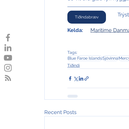
Trýs
Tíðindabræv
Kelda:
Maritime Danm
Tags:
Blue Faroe Islands
Sjóvinna
Merc
Tíðindi
Recent Posts