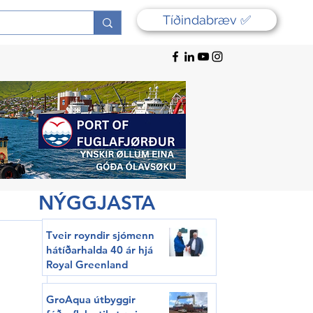
Tíðindabræv ✅
NÝGGJASTA
Tveir royndir sjómenn
hátíðarhalda 40 ár hjá
Royal Greenland
GroAqua útbyggir