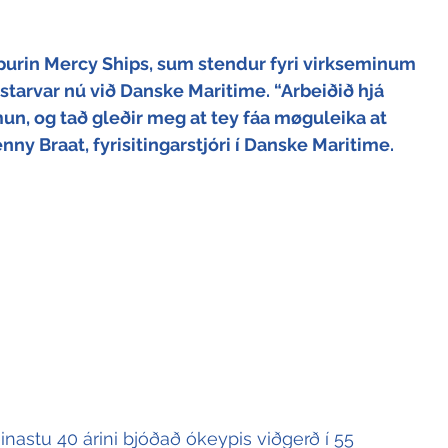
purin Mercy Ships, sum stendur fyri virkseminum 
tarvar nú við Danske Maritime. “Arbeiðið hjá 
un, og tað gleðir meg at tey fáa møguleika at 
Jenny Braat, fyrisitingarstjóri í Danske Maritime.
nastu 40 árini bjóðað ókeypis viðgerð í 55 