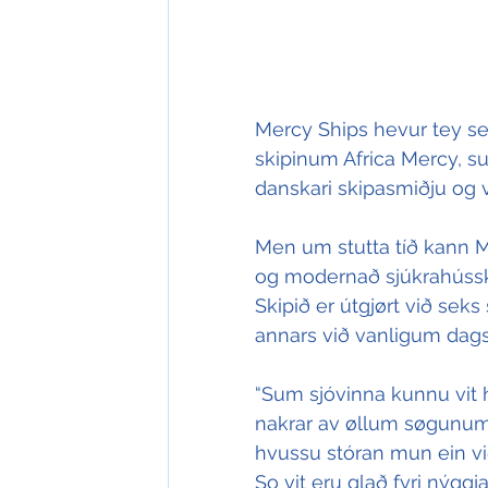
Mercy Ships hevur tey sei
skipinum Africa Mercy, sum
danskari skipasmiðju og v
Men um stutta tíð kann Mer
og modernað sjúkrahússki
Skipið er útgjørt við se
annars við vanligum da
“Sum sjóvinna kunnu vit hj
nakrar av øllum søgunum, 
hvussu stóran mun ein við
So vit eru glað fyri nýggj