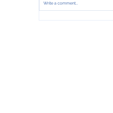
Write a comment...
Tveir royndir sjómenn hátíðarha
ár hjá Royal Greenland