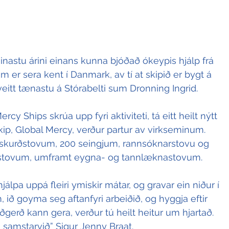
nastu árini einans kunna bjóðað ókeypis hjálp frá 
 er sera kent í Danmark, av tí at skipið er bygt á 
eitt tænastu á Stórabelti sum Dronning Ingrid.
cy Ships skrúa upp fyri aktiviteti, tá eitt heilt nýtt 
p, Global Mercy, verður partur av virkseminum. 
ks skurðstovum, 200 seingjum, rannsóknarstovu og 
gstovum, umframt eygna- og tannlæknastovum.
álpa uppá fleiri ymiskir mátar, og gravar ein niður í 
ið goyma seg aftanfyri arbeiðið, og hyggja eftir 
gerð kann gera, verður tú heilt heitur um hjartað. 
a samstarvið” Sigur Jenny Braat.