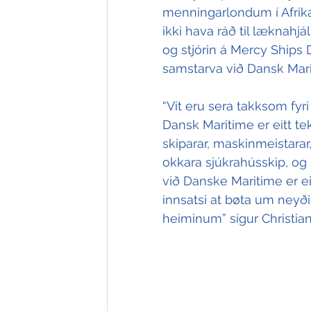
menningarlondum í Afrika
ikki hava ráð til læknahjá
og stjórin á Mercy Ships 
samstarva við Dansk Mari
“Vit eru sera takksom fyri
Dansk Maritime er eitt te
skiparar, maskinmeistarar,
okkara sjúkrahússkip, og 
við Danske Maritime er ei
innsatsi at bøta um neyði
heiminum” sigur Christia