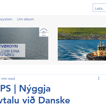
cosystem
Um okkum
2 min read
S | Nýggja
vtalu við Danske