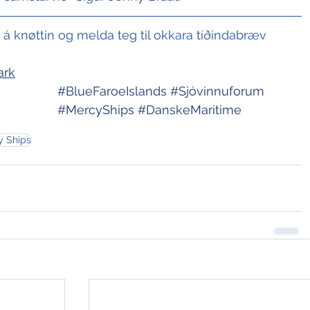
t á knøttin og melda teg til okkara tíðindabræv
ark
#BlueFaroeIslands
#Sjóvinnuforum
#MercyShips
#DanskeMaritime
y Ships