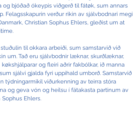
 og bjóðað ókeypis viðgerð til fátøk, sum annars 
lp. Felagsskapurin verður rikin av sjálvbodnari megi 
Danmark, Christian Sophus Ehlers, gleðist um at 
time. 
 stuðulin til okkara arbeiði, sum samstarvið við 
kin um. Tað eru sjálvbodnir læknar, skurðlæknar, 
 køkshjálparar og fleiri aðrir fakbólkar, ið manna 
sum sjálvi gjalda fyri uppihald umborð. Samstarvið 
n týdningarmikil viðurkenning av teirra stóra 
na og geva vón og heilsu í fátakasta partinum av 
n Sophus Ehlers.