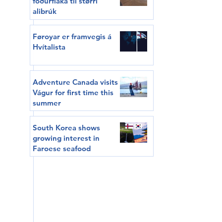
fóðurflaka til størri
alibrúk
Føroyar er framvegis á
Hvítalista
Adventure Canada visits
Vágur for first time this
summer
South Korea shows
growing interest in
Faroese seafood