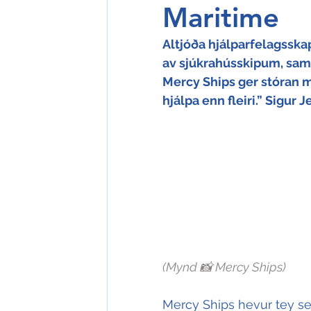
Maritime
Altjóða hjálparfelagsska
av sjúkrahússkipum, sams
Mercy Ships ger stóran m
hjálpa enn fleiri.” Sigur 
(Mynd 📸 Mercy Ships)
Mercy Ships hevur tey sei