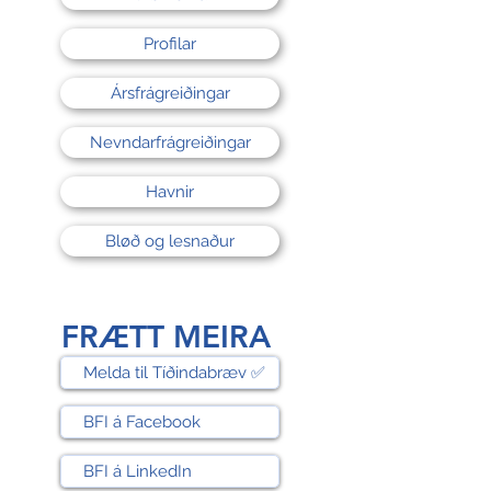
Profilar
Ársfrágreiðingar
Nevndarfrágreiðingar
Havnir
Bløð og lesnaður
FRÆTT MEIRA
Melda til Tíðindabræv ✅
BFI á Facebook
BFI á LinkedIn