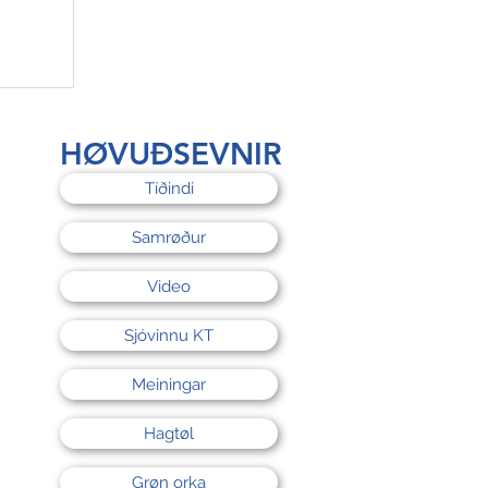
rri
HØVUÐSEVNIR
Tíðindi
Samrøður
Video
Sjóvinnu KT
Meiningar
Hagtøl
Grøn orka