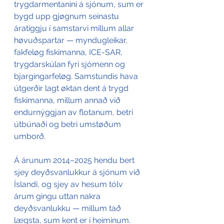
trygdarmentanini á sjónum, sum er 
bygd upp gjøgnum seinastu 
áratíggju í samstarvi millum allar 
høvuðspartar — myndugleikar, 
fakfeløg fiskimanna, ICE-SAR, 
trygdarskúlan fyri sjómenn og 
bjargingarfeløg. Samstundis hava 
útgerðir lagt øktan dent á trygd 
fiskimanna, millum annað við 
endurnýggjan av flotanum, betri 
útbúnaði og betri umstøðum 
umborð. 
Á árunum 2014–2025 hendu bert 
sjey deyðsvanlukkur á sjónum við 
Íslandi, og sjey av hesum tólv 
árum gingu uttan nakra 
deyðsvanlukku — millum tað 
lægsta, sum kent er í heiminum. 