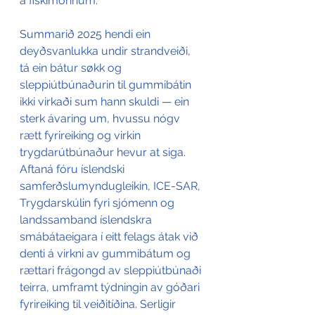
á fiskimonnum. 
Summarið 2025 hendi ein 
deyðsvanlukka undir strandveiði, 
tá ein bátur søkk og 
sleppiútbúnaðurin til gummibátin 
ikki virkaði sum hann skuldi — ein 
sterk ávaring um, hvussu nógv 
rætt fyrireiking og virkin 
trygdarútbúnaður hevur at siga. 
Aftaná fóru íslendski 
samferðslumyndugleikin, ICE-SAR, 
Trygdarskúlin fyri sjómenn og 
landssamband íslendskra 
smábátaeigara í eitt felags átak við 
denti á virkni av gummibátum og 
rættari frágongd av sleppiútbúnaði 
teirra, umframt týdningin av góðari 
fyrireiking til veiðitíðina. Serligir 