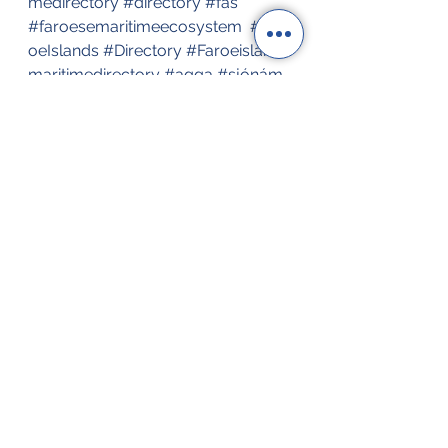
medirectory
#directory
#fas
#faroesemaritimeecosystem
#Far
oeIslands
#Directory
#Faroeislands
maritimedirectory
#agga
#sjónám
#Faroeislandsmaritimedirectory
#officialgatewaytotheFaroeseMariti
meIndustry
#faroesemaritimeecos
ystem
#fiskivinnan
Tags:
Trygd á Sjónum
Tíðindi
Sjóvinnu KT
See All
Recent Posts