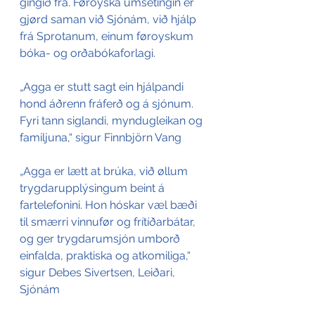
gingið frá. Føroyska umsetingin er 
gjørd saman við Sjónám, við hjálp 
frá Sprotanum, einum føroyskum 
bóka- og orðabókaforlagi.
„Agga er stutt sagt ein hjálpandi 
hond áðrenn fráferð og á sjónum. 
Fyri tann siglandi, myndugleikan og 
familjuna,“ sigur Finnbjörn Vang
„Agga er lætt at brúka, við øllum 
trygdarupplýsingum beint á 
fartelefonini. Hon hóskar væl bæði 
til smærri vinnufør og frítíðarbátar, 
og ger trygdarumsjón umborð 
einfalda, praktiska og atkomiliga,“ 
sigur Debes Sivertsen, Leiðari, 
Sjónám