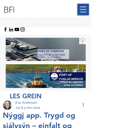
BLUE FAROE
ISLANDS
LES GREIN
Eva Andrésen
Jul 6
3 min read
Nýggj app. Trygd og
sjálvsýn – einfalt og