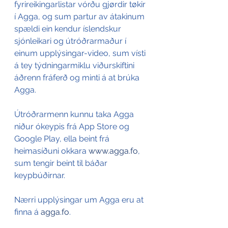
fyrireikingarlistar vórðu gjørdir tøkir 
í Agga, og sum partur av átakinum 
spældi ein kendur íslendskur 
sjónleikari og útróðrarmaður í 
einum upplýsingar-video, sum vísti 
á tey týdningarmiklu viðurskiftini 
áðrenn fráferð og minti á at brúka 
Agga.
Útróðrarmenn kunnu taka Agga 
niður ókeypis frá App Store og 
Google Play, ella beint frá 
heimasíðuni okkara 
www.agga.fo
, 
sum tengir beint til báðar 
keypbúðirnar.
Nærri upplýsingar um Agga eru at 
finna á 
agga.fo
.