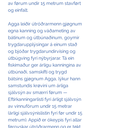
av førum undir 15 metrum stavført 
og einfalt.
Agga leiðir útróðrarmenn gjøgnum 
egna kanning og váðameting av 
bátinum og útbúnaðinum, goymir 
trygdarupplýsingar á einum stað 
og bjóðar trygdarundirvísing og 
útbúgving fyri nýbyrjarar. Tá ein 
fiskimaður ger árligu kanningina av 
útbúnaði, samskifti og trygd 
bátsins gjøgnum Agga, lýkur hann 
samstundis krøvini um árliga 
sjálvsýn av smærri førum — 
Eftirkanningarlisti fyri árligt sjálvsýn 
av vinnuförum undir 15 metrar 
(árligi sjálvsýnislistin fyri før undir 15 
metrum). Appið er ókeypis fyri allar 
føroyskar útróðrarmenn og er tøkt 