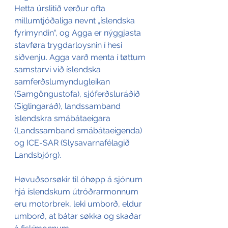
Hetta úrslitið verður ofta 
millumtjóðaliga nevnt „íslendska 
fyrimyndin“, og Agga er nýggjasta 
stavføra trygdarloysnin í hesi 
siðvenju. Agga varð menta í tøttum 
samstarvi við íslendska 
samferðslumyndugleikan 
(Samgöngustofa), sjóferðsluráðið 
(Siglingaráð), landssamband 
íslendskra smábátaeigara 
(Landssamband smábátaeigenda) 
og ICE-SAR (Slysavarnafélagið 
Landsbjörg).
Høvuðsorsøkir til óhøpp á sjónum 
hjá íslendskum útróðrarmonnum 
eru motorbrek, leki umborð, eldur 
umborð, at bátar søkka og skaðar 