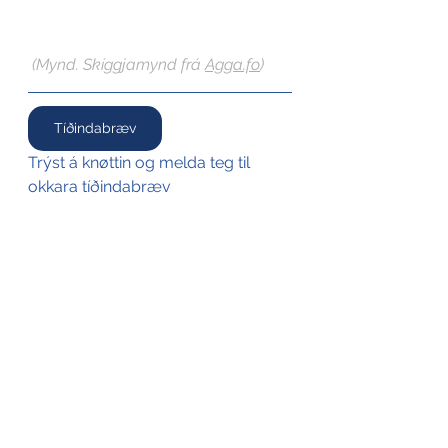
(Mynd. Skíggjamynd frá 
Agga.fo
)
Tíðindabræv
Trýst á knøttin og melda teg til 
okkara tíðindabræv