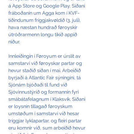
á App Store og Google Play. Síðani 
fráboðanin um Agga kom í KVF-
tíðindunum fríggjakvøldið (3. juli), 
hava næstan hundrað føroyskir 
útróðrarmenn longu tikið appið 
niður.
Innleiðingin í Føroyum er úrslit av 
samstarvi við føroyskar partar og 
hevur staðið síðan í mai. Arbeiðið 
byrjaði á Atlantic Fair sýningini, tá 
Sjónám bjóðaði til fund við 
Sjóvinnustýrið og formannin fyri 
smábátafelagnum í Klaksvík. Síðani 
er loysnin tillagað føroyskum 
umstøðum í samstarvi við hesar 
tríggjar lyklapartar, og fleiri partar 
eru komnir við, sum arbeiðið hevur 