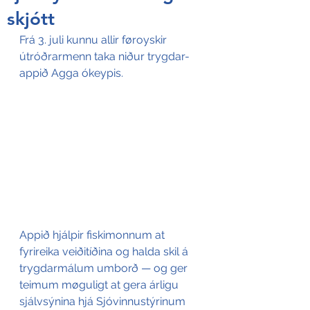
skjótt
Frá 3. juli kunnu allir føroyskir 
útróðrarmenn taka niður trygdar-
appið Agga ókeypis. 
Appið hjálpir fiskimonnum at 
fyrireika veiðitíðina og halda skil á 
trygdarmálum umborð — og ger 
teimum møguligt at gera árligu 
sjálvsýnina hjá Sjóvinnustýrinum 