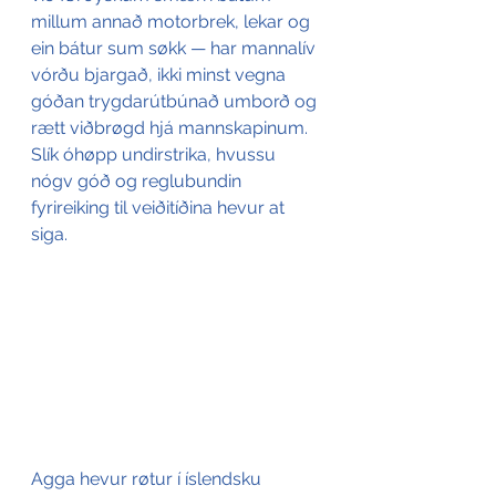
millum annað motorbrek, lekar og 
ein bátur sum søkk — har mannalív 
vórðu bjargað, ikki minst vegna 
góðan trygdarútbúnað umborð og 
rætt viðbrøgd hjá mannskapinum. 
Slík óhøpp undirstrika, hvussu 
nógv góð og reglubundin 
fyrireiking til veiðitíðina hevur at 
siga.
Agga hevur røtur í íslendsku 