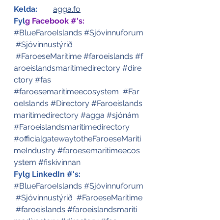
Kelda:
agga.fo
Fyl
g Facebook #'s:
#BlueFaroeIslands
#Sjóvinnuforum
#Sjóvinnustýrið
#FaroeseMaritime
#faroeislands
#f
aroeislandsmaritimedirectory
#dire
ctory
#fas
#faroesemaritimeecosystem
#Far
oeIslands
#Directory
#Faroeislands
maritimedirectory
#agga
#sjónám
#Faroeislandsmaritimedirectory
#officialgatewaytotheFaroeseMariti
meIndustry
#faroesemaritimeecos
ystem
#fiskivinnan
Fylg LinkedIn #'s: 
#BlueFaroeIslands
#Sjóvinnuforum
#Sjóvinnustýrið
#FaroeseMaritime
#faroeislands
#faroeislandsmariti