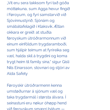
„Vit eru sera takksom fyri tað góða 
móttøkuna, sum Agga hevur fingið 
í Føroyum, og fyri samstarvið við 
Sjóvinnustýrið, Sjónám og 
smábátafelagið í Klaksvík. Ætlan 
okkara er greið: at stuðla 
føroyskum útróðrarmonnum við 
einum einföldum trygdaramboði, 
sum hjálpir teimum at fyrireika seg 
væl, halda skil á trygdini og koma 
trygt heim til family sína,“ sigur Gísli 
Níls Einarsson, stovnari og stjóri av 
Alda Safety
Føroyskir útróðrarmenn kenna 
umstøðurnar á sjónum væl og 
taka trygdarmál í størsta álvara. Í 
seinastuni eru nøkur óhøpp hend 
við føroyskum smærri bátum — 