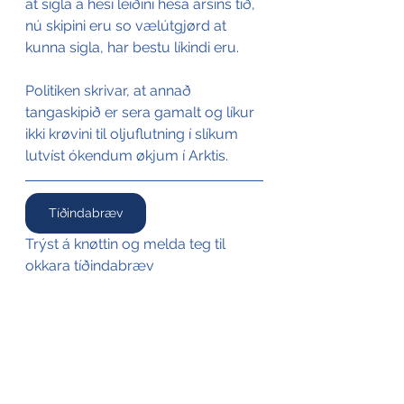
at sigla á hesi leiðini hesa ársins tíð, 
nú skipini eru so vælútgjørd at 
kunna sigla, har bestu líkindi eru.
Politiken skrivar, at annað 
tangaskipið er sera gamalt og líkur 
ikki krøvini til oljuflutning í slíkum 
lutvíst ókendum økjum í Arktis.
Tíðindabræv
Trýst á knøttin og melda teg til 
okkara tíðindabræv