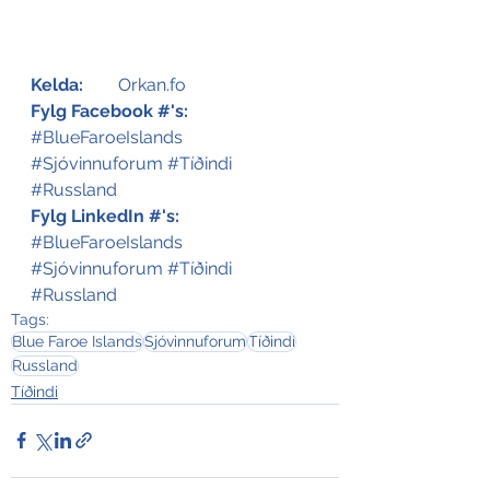
Kelda:
	Orkan.fo
Fylg Facebook #'s:
#BlueFaroeIslands
#Sjóvinnuforum
#Tíðindi
#Russland
Fylg LinkedIn #'s:
#BlueFaroeIslands
#Sjóvinnuforum
#Tíðindi
#Russland
Tags:
Blue Faroe Islands
Sjóvinnuforum
Tíðindi
Russland
Tíðindi