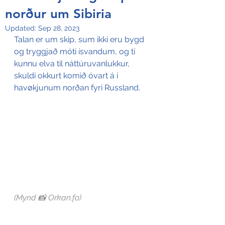
norður um Sibiria
Updated:
Sep 28, 2023
Talan er um skip, sum ikki eru bygd 
og tryggjað móti ísvandum, og tí 
kunnu elva til náttúruvanlukkur, 
skuldi okkurt komið óvart á í 
havøkjunum norðan fyri Russland.
(Mynd 📸 Orkan.fo)