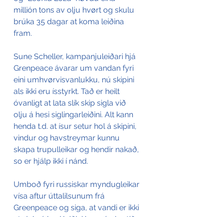
millión tons av olju hvørt og skulu 
brúka 35 dagar at koma leiðina 
fram.
Sune Scheller, kampanjuleiðari hjá 
Grenpeace ávarar um vandan fyri 
eini umhvørvisvanlukku, nú skipini 
als ikki eru ísstyrkt. Tað er heilt 
óvanligt at lata slík skip sigla við 
olju á hesi siglingarleiðini. Alt kann 
henda t.d. at ísur setur hol á skipini, 
vindur og havstreymar kunnu 
skapa trupulleikar og hendir nakað, 
so er hjálp ikki í nánd.
Umboð fyri russiskar myndugleikar 
vísa aftur úttalilsunum frá 
Greenpeace og siga, at vandi er ikki 