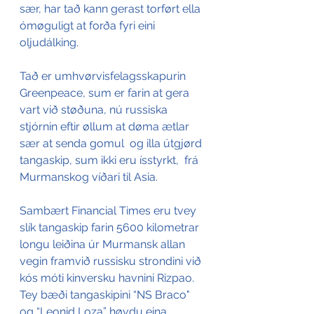
sær, har tað kann gerast torført ella 
ómøguligt at forða fyri eini 
oljudálking.
Tað er umhvørvisfelagsskapurin 
Greenpeace, sum er farin at gera 
vart við støðuna, nú russiska 
stjórnin eftir øllum at døma ætlar 
sær at senda gomul  og illa útgjørd 
tangaskip, sum ikki eru ísstyrkt,  frá 
Murmanskog víðari til Asia. 
Sambært Financial Times eru tvey 
slík tangaskip farin 5600 kilometrar 
longu leiðina úr Murmansk allan 
vegin framvið russisku strondini við 
kós móti kinversku havnini Rizpao. 
Tey bæði tangaskipini “NS Braco" 
og “Leonid Loza” høvdu eina 