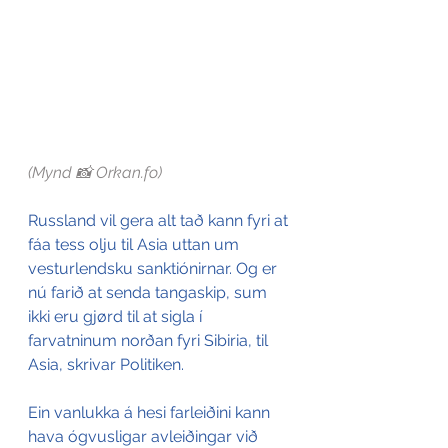
(Mynd 📸 Orkan.fo)
Russland vil gera alt tað kann fyri at 
fáa tess olju til Asia uttan um 
vesturlendsku sanktiónirnar. Og er 
nú farið at senda tangaskip, sum 
ikki eru gjørd til at sigla í 
farvatninum norðan fyri Sibiria, til 
Asia, skrivar Politiken.  
Ein vanlukka á hesi farleiðini kann 
hava ógvusligar avleiðingar við 