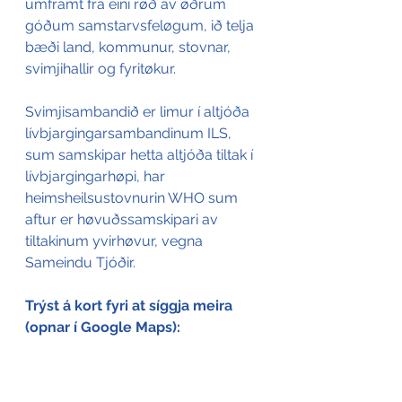
umframt frá eini røð av øðrum 
góðum samstarvsfeløgum, ið telja 
bæði land, kommunur, stovnar, 
svimjihallir og fyritøkur.
Svimjisambandið er limur í altjóða 
lívbjargingarsambandinum ILS, 
sum samskipar hetta altjóða tiltak í 
lívbjargingarhøpi, har 
heimsheilsustovnurin WHO sum 
aftur er høvuðssamskipari av 
tiltakinum yvirhøvur, vegna 
Sameindu Tjóðir.
Trýst á kort fyri at síggja meira 
(opnar í Google Maps):