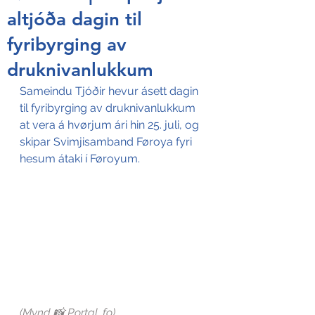
altjóða dagin til
fyribyrging av
druknivanlukkum
Sameindu Tjóðir hevur ásett dagin 
til fyribyrging av druknivanlukkum 
at vera á hvørjum ári hin 25. juli, og 
skipar Svimjisamband Føroya fyri 
hesum átaki í Føroyum.
(Mynd 📸 Portal. fo)