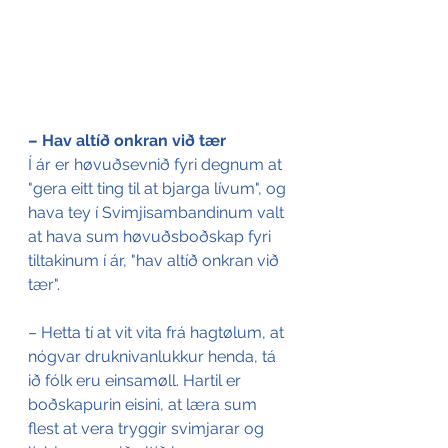
– Hav altíð onkran við tær
Í ár er høvuðsevnið fyri degnum at 
"gera eitt ting til at bjarga lívum", og 
hava tey í Svimjisambandinum valt 
at hava sum høvuðsboðskap fyri 
tiltakinum í ár, "hav altíð onkran við 
tær".
– Hetta tí at vit vita frá hagtølum, at 
nógvar druknivanlukkur henda, tá 
ið fólk eru einsamøll. Hartil er 
boðskapurin eisini, at læra sum 
flest at vera tryggir svimjarar og 