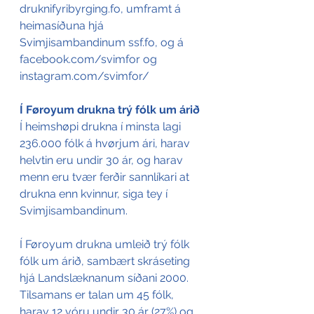
druknifyribyrging.fo, umframt á 
heimasíðuna hjá 
Svimjisambandinum ssf.fo, og á 
facebook.com/svimfor og 
instagram.com/svimfor/
Í Føroyum drukna trý fólk um árið
Í heimshøpi drukna í minsta lagi 
236.000 fólk á hvørjum ári, harav 
helvtin eru undir 30 ár, og harav 
menn eru tvær ferðir sannlíkari at 
drukna enn kvinnur, siga tey í 
Svimjisambandinum.
Í Føroyum drukna umleið trý fólk 
fólk um árið, sambært skráseting 
hjá Landslæknanum síðani 2000. 
Tilsamans er talan um 45 fólk, 
harav 12 vóru undir 30 ár (27%) og 