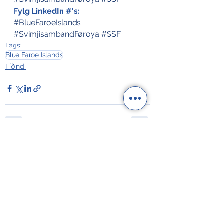
Fylg LinkedIn #'s:
#BlueFaroeIslands
#SvimjisambandFøroya
#SSF
Tags:
Blue Faroe Islands
Tíðindi
See All
Recent Posts