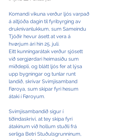
Komandi vikuna verður ljós varpað 
á altjóða dagin til fyribyrging av 
druknivanlukkum, sum Sameindu 
Tjóðir hevur ásett at vera á 
hvørjum ári hin 25. juli.
Eitt kunningarátak verður sjósett 
við sergjørdari heimasíðu sum 
miðdepli, og blátt ljós fer at lýsa 
upp bygningar og tunlar runt 
landið, skrivar Svimjisamband 
Føroya, sum skipar fyri hesum 
átaki í Føroyum.
Svimjisambandið sigur í 
tíðindaskrivi, at tey skipa fyri 
átakinum við hollum stuðli frá 
serliga Betri Stuðulsgrunninum, 