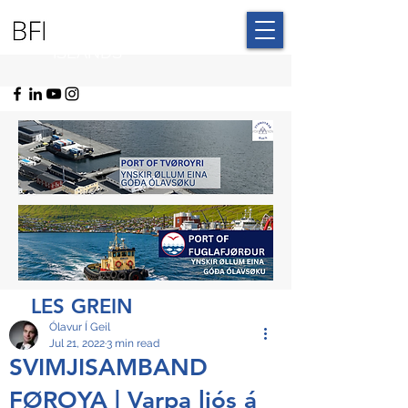
BLUE FAROE
ISLANDS
LES GREIN
Ólavur Í Geil
Jul 21, 2022
3 min read
SVIMJISAMBAND
FØROYA | Varpa ljós á