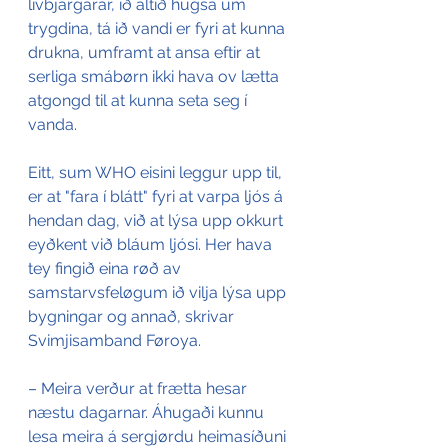
lívbjargarar, ið altíð hugsa um 
trygdina, tá ið vandi er fyri at kunna 
drukna, umframt at ansa eftir at 
serliga smábørn ikki hava ov lætta 
atgongd til at kunna seta seg í 
vanda.
Eitt, sum WHO eisini leggur upp til, 
er at "fara í blátt" fyri at varpa ljós á 
hendan dag, við at lýsa upp okkurt 
eyðkent við bláum ljósi. Her hava 
tey fingið eina røð av 
samstarvsfeløgum ið vilja lýsa upp 
bygningar og annað, skrivar 
Svimjisamband Føroya.
– Meira verður at frætta hesar 
næstu dagarnar. Áhugaði kunnu 
lesa meira á sergjørdu heimasíðuni 