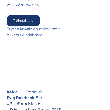
2021 vóru tey 16%.
Tíðindabræv
Trýst á knøttin og melda teg til 
okkara tíðindabræv
Kelda:
	Portal
. fo 
Fylg Facebook #'s:
#BlueFaroeIslands
#SvimjisambandFøroya
#SSF