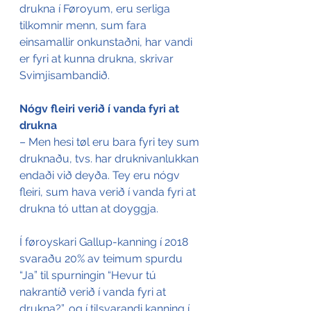
drukna í Føroyum, eru serliga 
tilkomnir menn, sum fara 
einsamallir onkunstaðni, har vandi 
er fyri at kunna drukna, skrivar 
Svimjisambandið.
Nógv fleiri verið í vanda fyri at 
drukna
– Men hesi tøl eru bara fyri tey sum 
druknaðu, tvs. har druknivanlukkan 
endaði við deyða. Tey eru nógv 
fleiri, sum hava verið í vanda fyri at 
drukna tó uttan at doyggja.
Í føroyskari Gallup-kanning í 2018 
svaraðu 20% av teimum spurdu 
“Ja” til spurningin “Hevur tú 
nakrantíð verið í vanda fyri at 
drukna?”, og í tilsvarandi kanning í 