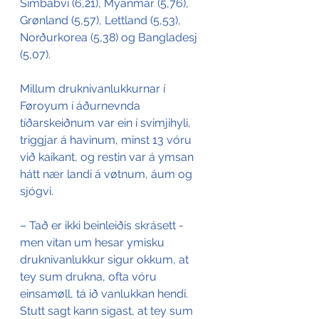
Simbabvi (6,21), Myanmar (5,76), 
Grønland (5,57), Lettland (5,53), 
Norðurkorea (5,38) og Bangladesj 
(5,07).
Millum druknivanlukkurnar í 
Føroyum í áðurnevnda 
tíðarskeiðnum var ein í svimjihyli, 
triggjar á havinum, minst 13 vóru 
við kaikant, og restin var á ymsan 
hátt nær landi á vøtnum, áum og 
sjógvi.
– Tað er ikki beinleiðis skrásett - 
men vitan um hesar ymisku 
druknivanlukkur sigur okkum, at 
tey sum drukna, ofta vóru 
einsamøll, tá ið vanlukkan hendi. 
Stutt sagt kann sigast, at tey sum 