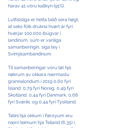
harav 41 vóru kallkyn (91%).
Lutfalsliga er hetta talið sera høgt, 
at seks fólk drukna hvørt ár fyri 
hvørjar 100.000 íbúgvar í 
landinum, sum er vanliga 
samanberingin, siga tey í 
Svimjisambandinum.
Til samanberingar vóru tøl hjá 
nøkrum av okkara nærmastu 
grannalondum í 2019 0,60 fyri 
Ísland, 0,79 fyri Noreg, 0,49 fyri 
Skotland, 0,44 fyri Danmark, 0,68 
fyri Svøríki, og 0,44 fyri Týskland.
Tølini hjá okkum í Føroyum eru 
nærri teimum hjá Teiland (6,35) i, 