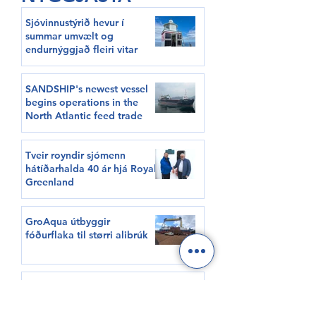
Sjóvinnustýrið hevur í
summar umvælt og
endurnýggjað fleiri vitar
SANDSHIP's newest vessel
begins operations in the
North Atlantic feed trade
Tveir royndir sjómenn
hátíðarhalda 40 ár hjá Royal
Greenland
GroAqua útbyggir
fóðurflaka til størri alibrúk
Føroyar er framvegis á
Hvítalista