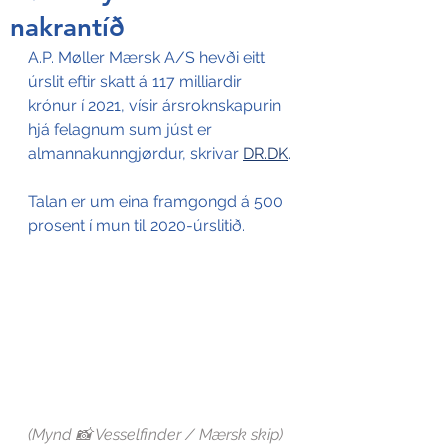
nakrantíð
A.P. Møller Mærsk A/S hevði eitt 
úrslit eftir skatt á 117 milliardir 
krónur í 2021, vísir ársroknskapurin 
hjá felagnum sum júst er 
almannakunngjørdur, skrivar 
DR.DK
.
Talan er um eina framgongd á 500 
prosent í mun til 2020-úrslitið.
(Mynd 📸 Vesselfinder / Mærsk skip)