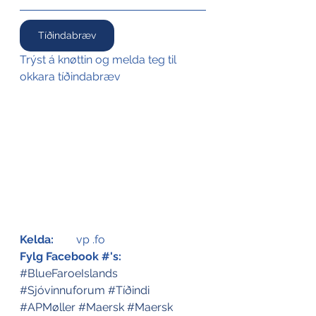
Tíðindabræv
Trýst á knøttin og melda teg til 
okkara tíðindabræv
Kelda:
	vp .fo
Fylg Facebook #'s:
#BlueFaroeIslands
#Sjóvinnuforum
#Tíðindi
#APMøller
#Maersk
#Maersk