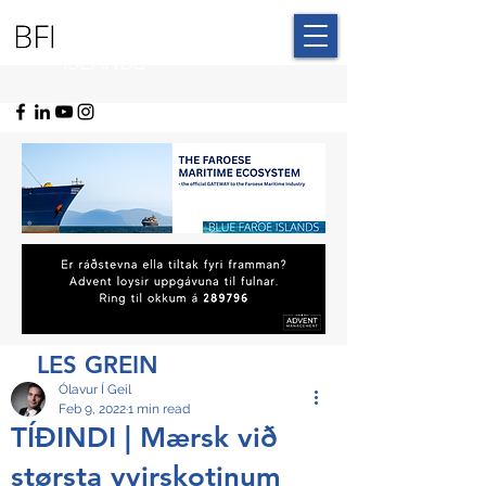
BLUE FAROE
ISLANDS
LES GREIN
Ólavur Í Geil
Feb 9, 2022
1 min read
TÍÐINDI | Mærsk við
størsta yvirskotinum