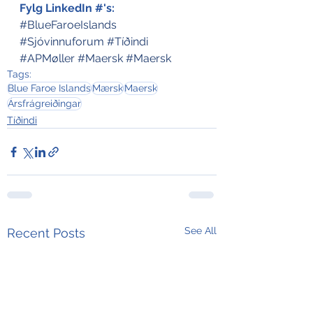
Fylg LinkedIn #'s:
#BlueFaroeIslands
#Sjóvinnuforum
#Tíðindi
#APMøller
#Maersk
#Maersk
Tags:
Blue Faroe Islands
Mærsk
Maersk
Ársfrágreiðingar
Tíðindi
See All
Recent Posts