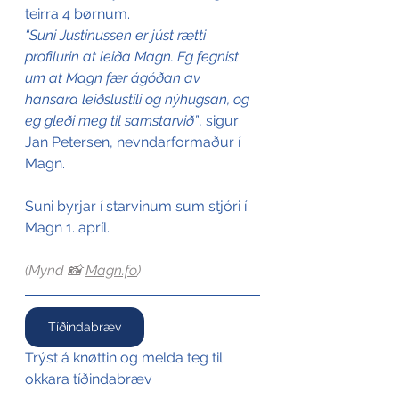
teirra 4 børnum.
“Suni Justinussen er júst rætti 
profilurin at leiða Magn. Eg fegnist 
um at Magn fær ágóðan av 
hansara leiðslustíli og nýhugsan, og 
eg gleði meg til samstarvið”
, sigur 
Jan Petersen, nevndarformaður í 
Magn. 
Suni byrjar í starvinum sum stjóri í 
Magn 1. apríl.
(Mynd 📸 
Magn.fo
)
Tíðindabræv
Trýst á knøttin og melda teg til 
okkara tíðindabræv