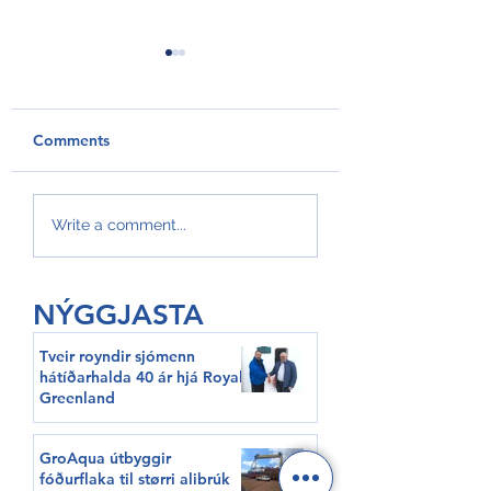
Comments
GroAqua útbyggir
Føroyar er framv
Write a comment...
fóðurflaka til størri
Hvítalista
alibrúk
NÝGGJASTA
Tveir royndir sjómenn
hátíðarhalda 40 ár hjá Royal
Greenland
GroAqua útbyggir
fóðurflaka til størri alibrúk