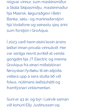
nógvar vinnur, sum maskinsmiður 
á Skála Skipasmiðju, maskinmaður 
hjá Maersk, íløguráðgevi í Betri 
Banka, sølu- og marknaðarstjóri 
hjá Vodafone og seinastu sjey árini 
sum forstjóri í GroAqua. 
Í 2023 varð hann eisini kosin ársins 
leiðari innan privata vinnulívið. Her 
var serliga nevnt avrikið at venda 
gongdini hjá JT Electric og menna 
GroAqua frá einari miðalstórari 
føroyskari fyritøku til ein altjóða 
veitara upp á sera stutta tíð við 
fokus, nútímans leiðsluhátti og 
framfýsnari virkismentan.
Suni er 43 ár, og býr í Leirvík saman 
við konuni Elly Justinussen og 