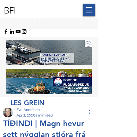
BLUE FAROE
ISLANDS
LES GREIN
Eva Andrésen
Apr 2, 2025
1 min read
TÍÐINDI | Magn hevur
sett nýggjan stjóra frá