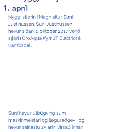
1. apríl
Nýggi stjórin í Magn eitur Suni 
Justinussen. Suni Justinussen 
hevur síðani 1. oktober 2017 verið 
stjóri í GroAqua (fyrr JT Electric) á 
Kambsdali.
Suni hevur útbúgving sum 
maskinmeistari og íløguráðgevi, og 
hevur seinastu 25 árini virkað innan 