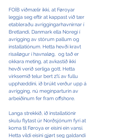
FOÍB viðmælir ikki, at Føroyar 
leggja seg eftir at kappast við tær 
etableraðu avriggingarhavnirnar í 
Bretlandi, Danmark ella Noregi í 
avrigging av stórum pallum og 
installatiónum. Hetta hevði kravt 
risaíløgur í havnaløg,  og tað er 
okkara meting, at avkastið ikki 
hevði verið serliga gott. Hetta 
virksemið telur bert 2% av fullu 
upphæddini, ið brúkt verður upp á 
avrigging, nú meginparturin av 
arbeiðinum fer fram offshore. 
Langa strekkið, ið installatiónir 
skulu flytast úr Norðsjónum fyri at 
koma til Føroya er eisini ein vansi.  
Hetta vildi eisini gjørt seg galdandi 