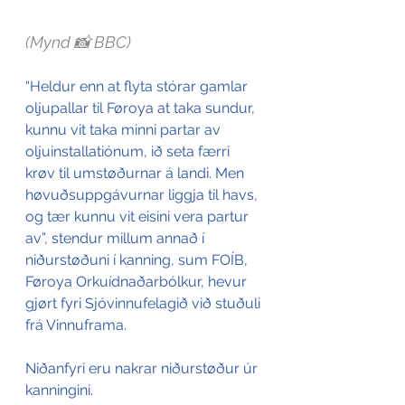
(Mynd 📸 BBC)
“Heldur enn at flyta stórar gamlar 
oljupallar til Føroya at taka sundur, 
kunnu vit taka minni partar av 
oljuinstallatiónum, ið seta færri 
krøv til umstøðurnar á landi. Men 
høvuðsuppgávurnar liggja til havs, 
og tær kunnu vit eisini vera partur 
av”, stendur millum annað í 
niðurstøðuni í kanning, sum FOÍB, 
Føroya Orkuídnaðarbólkur, hevur 
gjørt fyri Sjóvinnufelagið við stuðuli 
frá Vinnuframa. 
Niðanfyri eru nakrar niðurstøður úr 
kanningini.