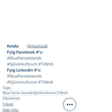
Kelda:
Vinnuhúsið
Fylg Facebook #'s:
#BlueFaroeIslands
#Sjóvinnuforum
#Tíðindi
Fylg LinkedIn #'s:
#BlueFaroeIslands
#Sjóvinnuforum
#Tíðindi
Tags:
Blue Faroe Islands
Sjóvinnuforum
Tíðindi
Oljuvinnan
Tíðindi
Grøn orka