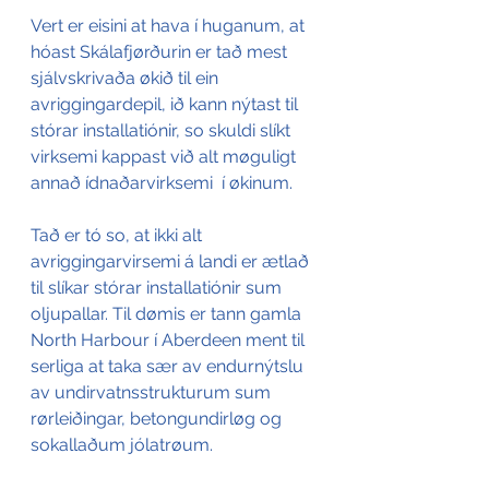
Vert er eisini at hava í huganum, at 
hóast Skálafjørðurin er tað mest 
sjálvskrivaða økið til ein 
avriggingardepil, ið kann nýtast til 
stórar installatiónir, so skuldi slíkt 
virksemi kappast við alt møguligt 
annað ídnaðarvirksemi  í økinum. 
Tað er tó so, at ikki alt 
avriggingarvirsemi á landi er ætlað 
til slíkar stórar installatiónir sum 
oljupallar. Til dømis er tann gamla 
North Harbour í Aberdeen ment til 
serliga at taka sær av endurnýtslu 
av undirvatnsstrukturum sum 
rørleiðingar, betongundirløg og 
sokallaðum jólatrøum. 