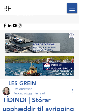
BLUE FAROE
ISLANDS
LES GREIN
Eva Andrésen
Feb 22, 2023
3 min read
TÍÐINDI | Stórar
upphæddir til avrigging