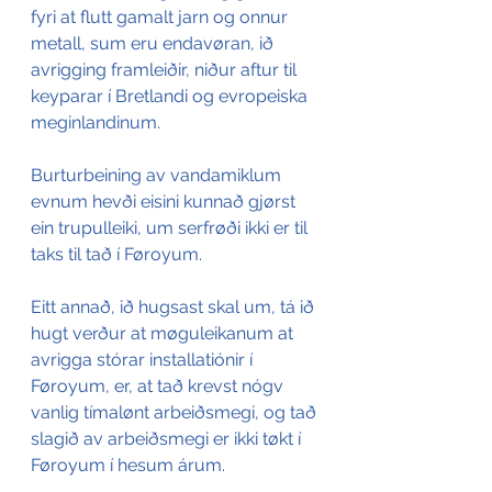
fyri at flutt gamalt jarn og onnur 
metall, sum eru endavøran, ið 
avrigging framleiðir, niður aftur til 
keyparar í Bretlandi og evropeiska 
meginlandinum. 
Burturbeining av vandamiklum 
evnum hevði eisini kunnað gjørst 
ein trupulleiki, um serfrøði ikki er til 
taks til tað í Føroyum. 
Eitt annað, ið hugsast skal um, tá ið 
hugt verður at møguleikanum at 
avrigga stórar installatiónir í 
Føroyum, er, at tað krevst nógv 
vanlig tímalønt arbeiðsmegi, og tað 
slagið av arbeiðsmegi er ikki tøkt í 
Føroyum í hesum árum. 