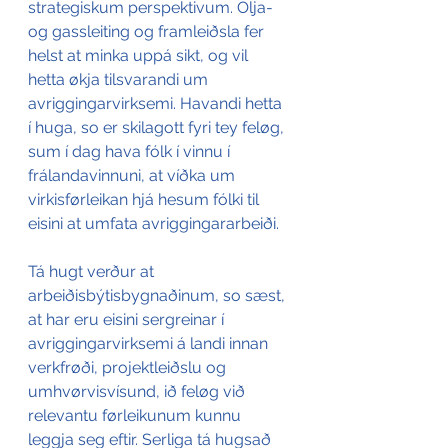
strategiskum perspektivum. Olja- 
og gassleiting og framleiðsla fer 
helst at minka uppá sikt, og vil 
hetta økja tilsvarandi um 
avriggingarvirksemi. Havandi hetta 
í huga, so er skilagott fyri tey feløg, 
sum í dag hava fólk í vinnu í 
frálandavinnuni, at víðka um 
virkisførleikan hjá hesum fólki til 
eisini at umfata avriggingararbeiði. 
Tá hugt verður at 
arbeiðisbýtisbygnaðinum, so sæst, 
at har eru eisini sergreinar í 
avriggingarvirksemi á landi innan 
verkfrøði, projektleiðslu og 
umhvørvisvísund, ið feløg við 
relevantu førleikunum kunnu 
leggja seg eftir. Serliga tá hugsað 