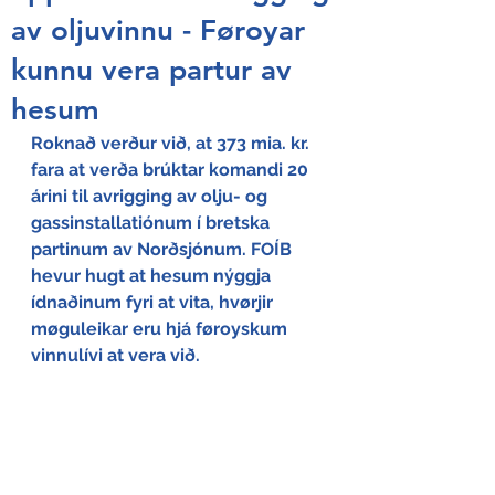
av oljuvinnu - Føroyar
kunnu vera partur av
hesum
Roknað verður við, at 373 mia. kr. 
fara at verða brúktar komandi 20 
árini til avrigging av olju- og 
gassinstallatiónum í bretska 
partinum av Norðsjónum. FOÍB 
hevur hugt at hesum nýggja 
ídnaðinum fyri at vita, hvørjir 
møguleikar eru hjá føroyskum 
vinnulívi at vera við.