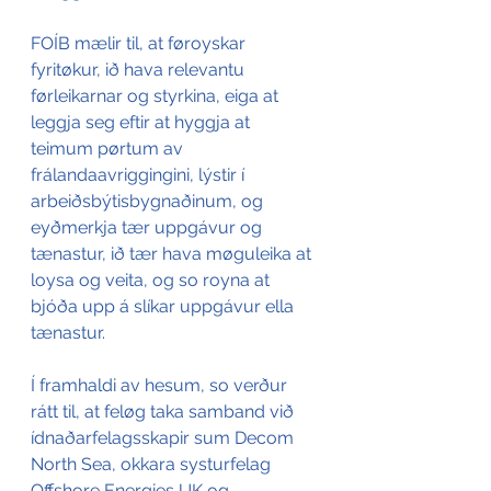
FOÍB mælir til, at føroyskar 
fyritøkur, ið hava relevantu 
førleikarnar og styrkina, eiga at 
leggja seg eftir at hyggja at 
teimum pørtum av 
frálandaavriggingini, lýstir í 
arbeiðsbýtisbygnaðinum, og 
eyðmerkja tær uppgávur og 
tænastur, ið tær hava møguleika at 
loysa og veita, og so royna at 
bjóða upp á slíkar uppgávur ella 
tænastur. 
Í framhaldi av hesum, so verður 
rátt til, at feløg taka samband við 
ídnaðarfelagsskapir sum Decom 
North Sea, okkara systurfelag 
Offshore Energies UK og 