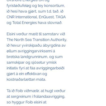
fyristøðufeløg og tey konsortium, 
ið hesi hava gjørt, sum t.d. tað, ið 
CNR International, EnQuest, TAQA 
og Total Energies hava stovnað. 
Eisini verður mælt til samstarv við 
The North Sea Transition Authority, 
ið hevur yvirskipaðu ábyrgdina av 
øllum avriggingarvirksemi á 
bretska landgrunninum, og sum 
samskipar og sjósetur ymisk 
initiativ fyri at fáa avriggingarbeiði 
gjørt á ein effektivan og 
kostnaðarlættan máta. 
Tá ið Foib viðmælir, at hugt verður 
at sergreinum í frálandaavrigging, 
so hyggur Foib eisini at 