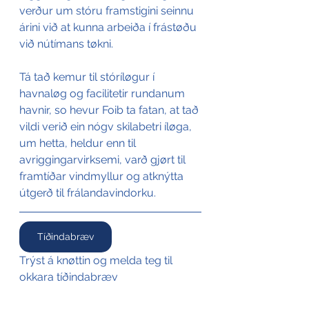
verður um stóru framstigini seinnu 
árini við at kunna arbeiða í frástøðu 
við nútímans tøkni. 
Tá tað kemur til stóríløgur í 
havnaløg og facilitetir rundanum 
havnir, so hevur Foib ta fatan, at tað 
vildi verið ein nógv skilabetri íløga, 
um hetta, heldur enn til 
avriggingarvirksemi, varð gjørt til 
framtíðar vindmyllur og atknýtta 
útgerð til frálandavindorku.
Tíðindabræv
Trýst á knøttin og melda teg til 
okkara tíðindabræv