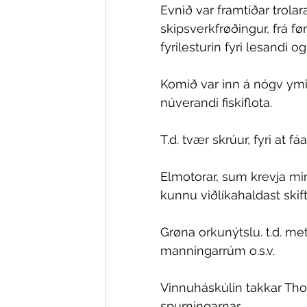
Evnið var framtíðar trola
skipsverkfrøðingur, frá fø
fyrilesturin fyri lesandi
Komið var inn á nógv ymis
núverandi fiskiflota. 
T.d. tvær skrúur, fyri at fá
Elmotorar, sum krevja minn
kunnu viðlíkahaldast skifti
Grøna orkunýtslu. t.d. me
manningarrúm o.s.v. 
Vinnuháskúlin takkar Th
spurningarnar.