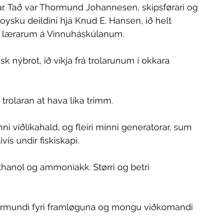
rar. Tað var Thormund Johannesen, skipsførari og 
roysku deildini hjá Knud E. Hansen, ið helt 
 og lærarum á Vinnuháskúlanum. 
k nýbrot, ið víkja frá trolarunum í okkara 
a trolaran at hava líka trimm. 
i viðlíkahald, og fleiri minni generatorar, sum 
vís undir fiskiskapi. 
thanol og ammoniakk. Størri og betri 
ormundi fyri framløguna og mongu viðkomandi 