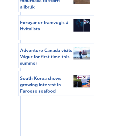
fóðurflaka til størri
alibrúk
Føroyar er framvegis á
Hvítalista
Adventure Canada visits
Vágur for first time this
summer
South Korea shows
growing interest in
Faroese seafood