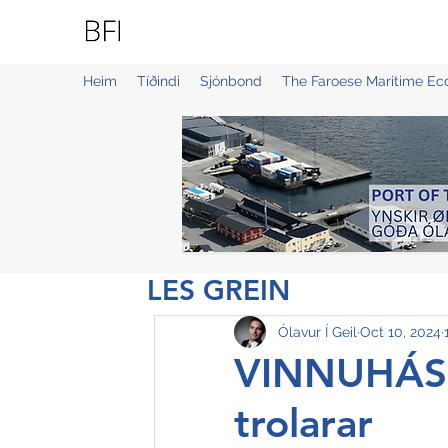
BLUE FAROE ISLANDS
Heim
Tíðindi
Sjónbond
The Faroese Maritime E
LES GREIN
Ólavur Í Geil
Oct 10, 2024
VINNUHÁSK
trolarar