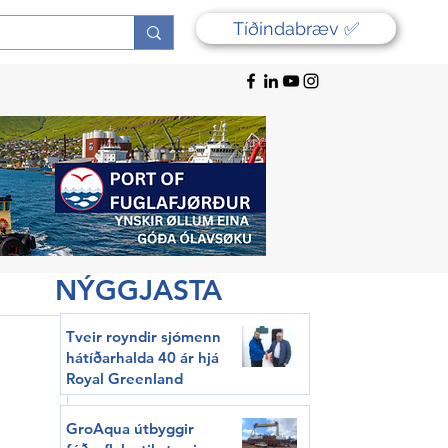
Tíðindabræv ✅
NÝGGJASTA
Tveir royndir sjómenn
hátíðarhalda 40 ár hjá
Royal Greenland
GroAqua útbyggir