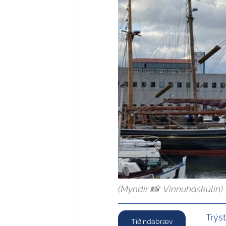
(Myndir 📸  Vinnuháskúlin)
Trýs
Tíðindabræv