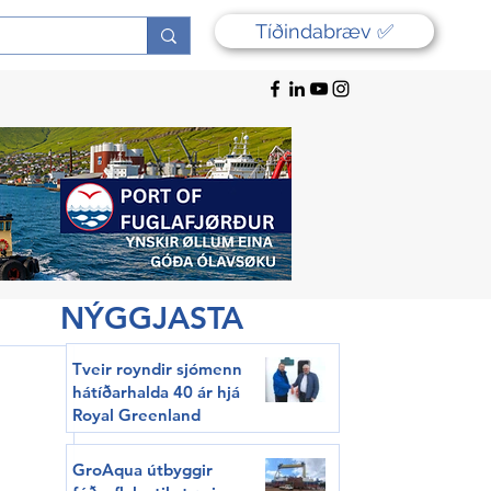
Tíðindabræv ✅
NÝGGJASTA
Tveir royndir sjómenn
hátíðarhalda 40 ár hjá
Royal Greenland
GroAqua útbyggir