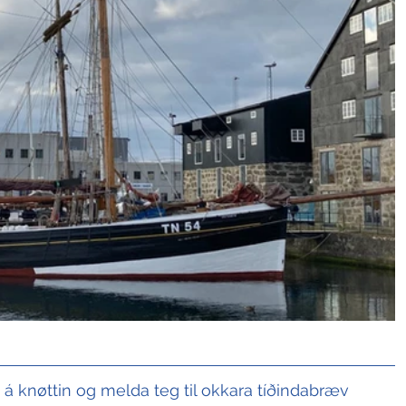
t á knøttin og melda teg til okkara tíðindabræv