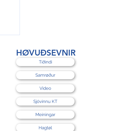
rri
HØVUÐSEVNIR
Tíðindi
Samrøður
Video
Sjóvinnu KT
Meiningar
Hagtøl