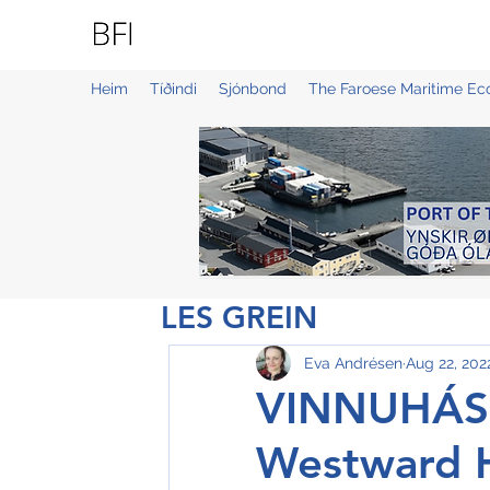
BLUE FAROE ISLANDS
Heim
Tíðindi
Sjónbond
The Faroese Maritime E
LES GREIN
Eva Andrésen
Aug 22, 202
VINNUHÁSKÚ
Westward H