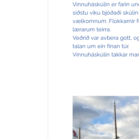
Vinnuháskúlin er farin u
síðstu viku bjóðaði skúl
vælkomnum. Flokkarnir f
lærarum teirra. 
Veðrið var avbera gott, og
talan um ein fínan túr.
Vinnuháskúlin takkar mann