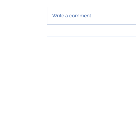
Write a comment...
Tveir royndir sjómenn hátíðarha
ár hjá Royal Greenland