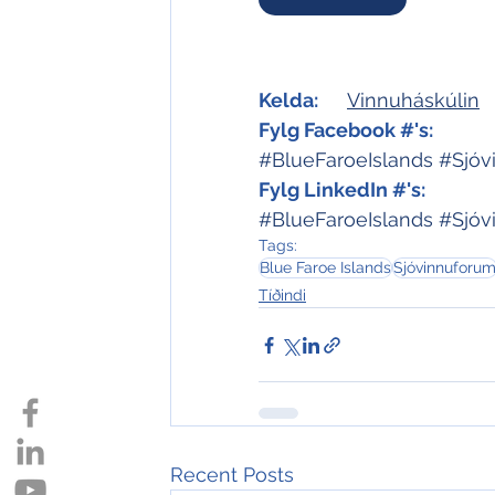
Kelda:
Vinnuháskúlin
Fylg Facebook #'s:
#BlueFaroeIslands
#Sjóv
Fylg LinkedIn #'s:
#BlueFaroeIslands
#Sjóv
Tags:
Blue Faroe Islands
Sjóvinnuforu
Tíðindi
Recent Posts