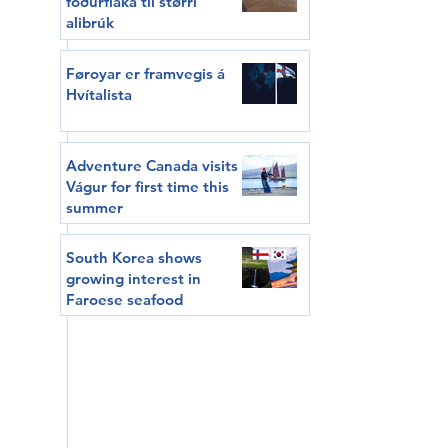
fóðurflaka til størri
alibrúk
Føroyar er framvegis á
Hvítalista
Adventure Canada visits
Vágur for first time this
summer
South Korea shows
growing interest in
Faroese seafood