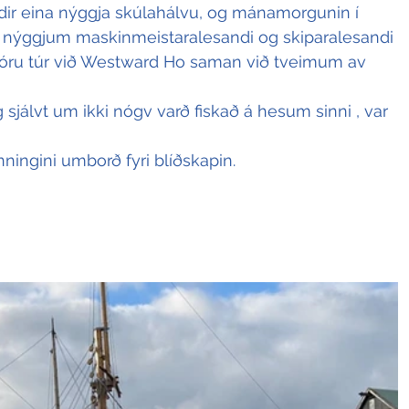
ndir eina nýggja skúlahálvu, og mánamorgunin í 
in nýggjum maskinmeistaralesandi og skiparalesandi 
óru túr við Westward Ho saman við tveimum av 
 sjálvt um ikki nógv varð fiskað á hesum sinni , var 
ingini umborð fyri blíðskapin. 