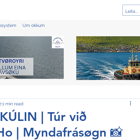
cosystem
Um okkum
2
1 min read
LIN | Túr við
o | Myndafrásøgn 📸