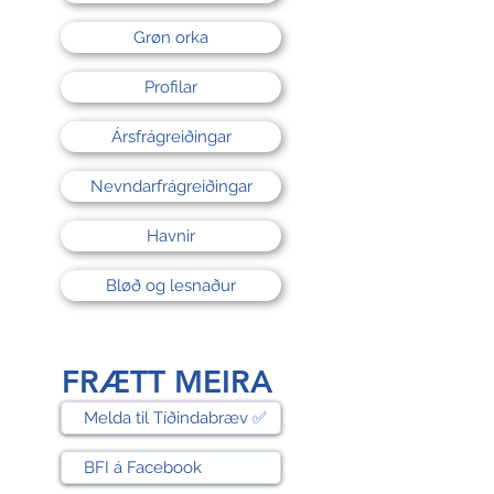
Grøn orka
Profilar
Ársfrágreiðingar
Nevndarfrágreiðingar
Havnir
Bløð og lesnaður
FRÆTT MEIRA
Melda til Tíðindabræv ✅
BFI á Facebook