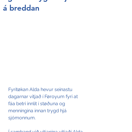
á breddan
Fyritøkan Alda hevur seinastu 
dagarnar vitjað í Føroyum fyri at 
fáa betri innlit í støðuna og 
menningina innan trygd hjá 
sjómonnum.
Í samband við vitjanina vitjaði Alda 