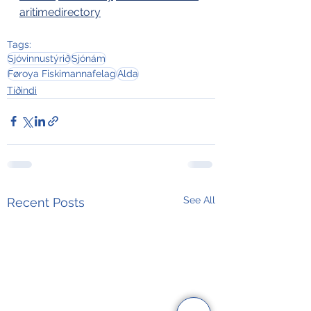
aritimedirectory
Tags:
Sjóvinnustýrið
Sjónám
Føroya Fiskimannafelag
Alda
Tíðindi
See All
Recent Posts