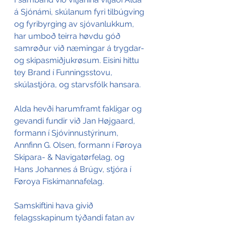
á Sjónámi, skúlanum fyri tilbúgving 
og fyribyrging av sjóvanlukku­m, 
har umboð teirra høvdu góð 
samrøður við næmingar á trygdar- 
og skipasmiðjukrøsum. Eisini hittu 
tey Brand í Funningsstovu, 
skúlastjóra, og starvsfólk hansara.
Alda hevði harumframt fakligar og 
gevandi fundir við Jan Højgaard, 
formann í Sjóvinnustýrinum, 
Annfinn G. Olsen, formann í Føroya 
Skipara- & Navigatørfelag, og 
Hans Johannes á Brúgv, stjóra í 
Føroya Fiskimannafelag.
Samskiftini hava givið 
felagsskapinum týðandi fatan av 