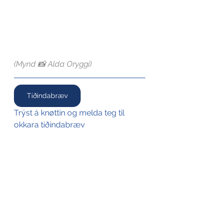
(Mynd 📸 Alda Oryggi)
Tíðindabræv
Trýst á knøttin og melda teg til 
okkara tíðindabræv