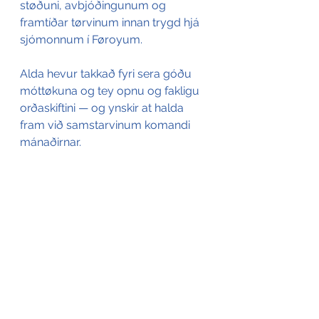
støðuni, avbjóðingunum og 
framtíðar tørvinum innan trygd hjá 
sjómonnum í Føroyum. 
Alda hevur takkað fyri sera góðu 
móttøkuna og tey opnu og fakligu 
orðaskiftini — og ynskir at halda 
fram við samstarvinum komandi 
mánaðirnar.