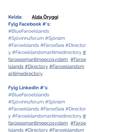
Kelda:
Alda Öryggi
Fylg Facebook #'s:
#BlueFaroeIslands
#Sjóvinnuforum
#Sj
ó
nám 
#FaroeIslands
#FaroeSea
#Director
y
#Faroeislandsmaritimedirectory
#
faroesemaritimeecosystem
#Faroe
Islands
#Directory
#Faroeislandsm
aritimedirectory
Fylg LinkedIn #'s:
#BlueFaroeIslands
#Sjóvinnuforum
#Sj
ó
nám
#FaroeIslands
#FaroeSea
#Director
y
#Faroeislandsmaritimedirectory
#
faroesemaritimeecosystem
#Faroe
Islands
#Directory
#Faroeislandsm