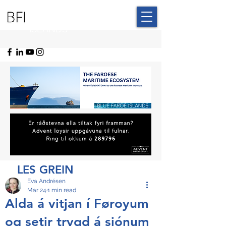
BLUE FAROE
ISLANDS
LES GREIN
Eva Andrésen
Mar 24
1 min read
Alda á vitjan í Føroyum
og setir trygd á sjónum