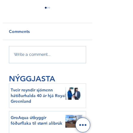
Comments
GroAqua útbyggir
Føroyar er framv
Write a comment...
fóðurflaka til størri
Hvítalista
alibrúk
NÝGGJASTA
Tveir royndir sjómenn
hátíðarhalda 40 ár hjá Royal
Greenland
GroAqua útbyggir
fóðurflaka til størri alibrúk