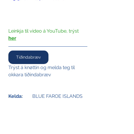
Leinkja til video á YouTube, trýst 
her
Tíðindabræv
Trýst á knøttin og melda teg til 
okkara tíðindabræv
Kelda:
	BLUE FAROE ISLANDS