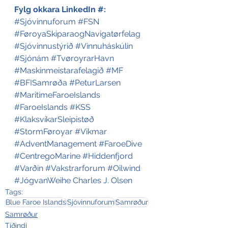
Fylg okkara LinkedIn #:
#Sjóvinnuforum
#FSN
#FøroyaSkiparaogNavigatørfelag
#Sjóvinnustýrið
#Vinnuháskúlin
#Sjónám
#TvøroyrarHavn
#Maskinmeistarafelagið
#MF
#BFISamrøða
#PeturLarsen
#MaritimeFaroeIslands
#FaroeIslands
#KSS
#KlaksvíkarSleipistøð
#StormFøroyar
#Vikmar
#AdventManagement
#FaroeDive
#CentregoMarine
#Hiddenfjord
#Varðin
#Vakstrarforum
#Oilwind
#JógvanWeihe
Charles J. Olsen
Tags:
Blue Faroe Islands
Sjóvinnuforum
Samrøður
Samrøður
Tíðindi