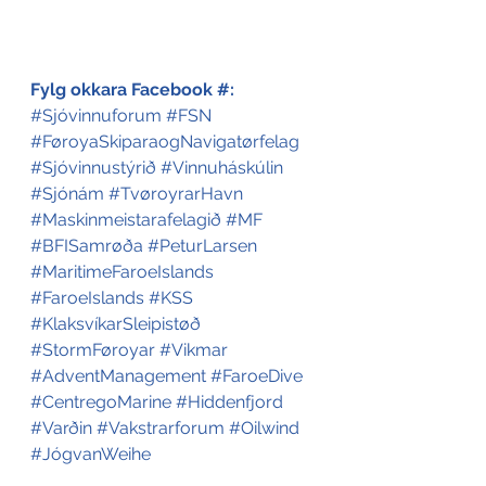
Fylg okkara Facebook #:
#Sjóvinnuforum
#FSN
#FøroyaSkiparaogNavigatørfelag
#Sjóvinnustýrið
#Vinnuháskúlin
#Sjónám
#TvøroyrarHavn
#Maskinmeistarafelagið
#MF
#BFISamrøða
#PeturLarsen
#MaritimeFaroeIslands
#FaroeIslands
#KSS
#KlaksvíkarSleipistøð
#StormFøroyar
#Vikmar
#AdventManagement
#FaroeDive
#CentregoMarine
#Hiddenfjord
#Varðin
#Vakstrarforum
#Oilwind
#JógvanWeihe