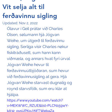
Vit selja alt til
ferðavinnu sigling
Updated:
Nov 2, 2022
Ólavur í Geil prátar við Charles 
Olsen, sølumann hjá Jógvan 
Weihe, um útgerð til ferðavinnu 
sigling. Serliga vísir Charles nøkur 
fiskitráðusett, sum hann kann 
viðmæla, og annars hvat fyri úrval 
Jógvan Weihe hevur til 
ferðavinnuútbjóðaran, sum hevur 
við ferðavinnusigling at gera. Hjá 
Jógvan Weihe starvast dugnalig og 
roynd starvsfólk, sum eru klár at 
hjálpa.
https://www.youtube.com/watch?
v=MEKWWC_RZUE&list=PLCN159wY-
kA32_ovsUPKoJ7tIfTWebaZa