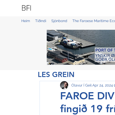
BLUE FAROE ISLANDS
Heim
Tíðindi
Sjónbond
The Faroese Maritime E
LES GREIN
Ólavur Í Geil
Apr 24, 2024
FAROE DIV
fingið 19 f