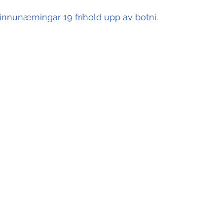
 vinnunæmingar 19 fríhold upp av botni
. 