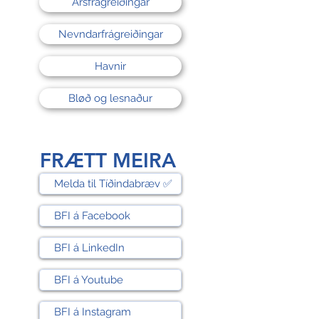
Ársfrágreiðingar
Nevndarfrágreiðingar
Havnir
Bløð og lesnaður
FRÆTT MEIRA
Melda til Tíðindabræv ✅
BFI á Facebook
BFI á LinkedIn
BFI á Youtube
BFI á Instagram