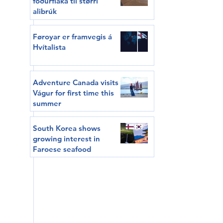
fóðurflaka til størri
alibrúk
Føroyar er framvegis á
Hvítalista
Adventure Canada visits
Vágur for first time this
summer
South Korea shows
growing interest in
Faroese seafood