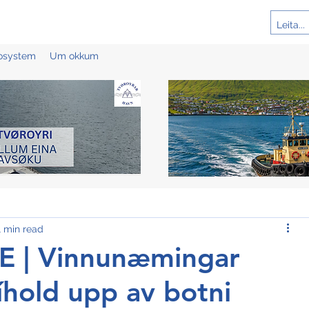
cosystem
Um okkum
1 min read
E | Vinnunæmingar
ríhold upp av botni