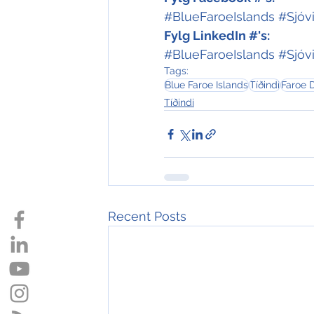
#BlueFaroeIslands
#Sjóv
Fylg LinkedIn #'s:
#BlueFaroeIslands
#Sjóv
Tags:
Blue Faroe Islands
Tíðindi
Faroe 
Tíðindi
Recent Posts