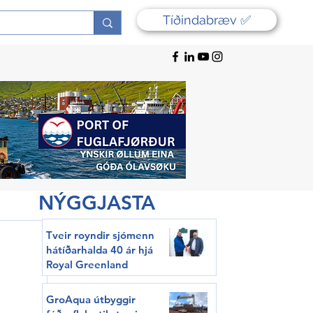
Tíðindabræv ✅
NÝGGJASTA
Tveir royndir sjómenn
hátíðarhalda 40 ár hjá
Royal Greenland
GroAqua útbyggir