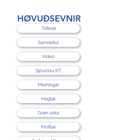
rri
HØVUÐSEVNIR
Tíðindi
Samrøður
Video
Sjóvinnu KT
Meiningar
Hagtøl
Grøn orka
Profilar