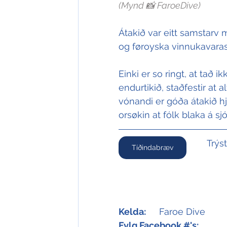
(Mynd 📸 FaroeDive)
Átakið var eitt samstarv 
og føroyska vinnukavaras
Einki er so ringt, at tað i
endurtikið, staðfestir at
vónandi er góða átakið h
orsøkin at fólk blaka á sjó
Trýs
Tíðindabræv
Kelda:
	Faroe Dive
Fylg Facebook #'s: