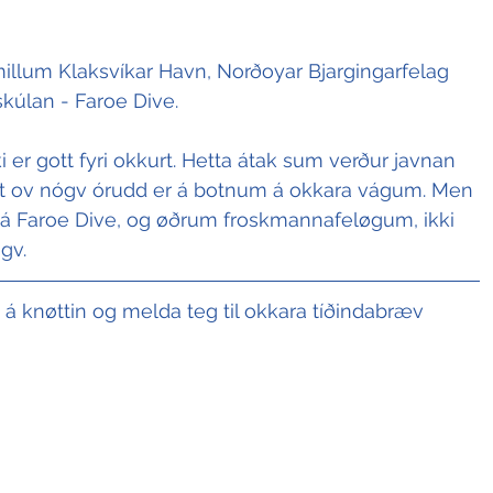
millum Klaksvíkar Havn, Norðoyar Bjargingarfelag 
kúlan - Faroe Dive.
kki er gott fyri okkurt. Hetta átak sum verður javnan 
 alt ov nógv órudd er á botnum á okkara vágum. Men 
já Faroe Dive, og øðrum froskmannafeløgum, ikki 
gv. 
t á knøttin og melda teg til okkara tíðindabræv