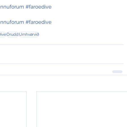
innuforum
#faroedive
innuforum
#faroedive
Dive
Órudd
Umhvørvið