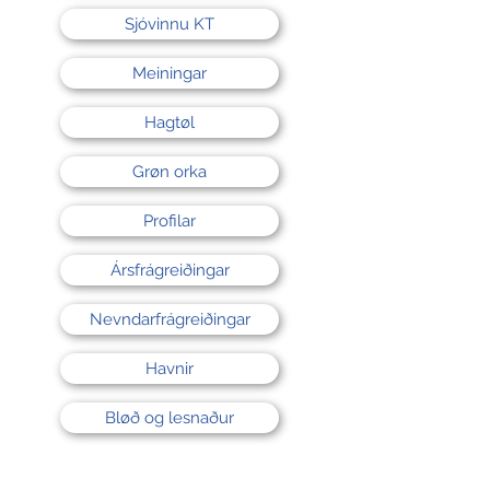
Sjóvinnu KT
Meiningar
Hagtøl
Grøn orka
Profilar
Ársfrágreiðingar
Nevndarfrágreiðingar
Havnir
Bløð og lesnaður