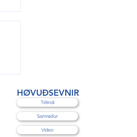
rri
HØVUÐSEVNIR
Tíðindi
Samrøður
Video