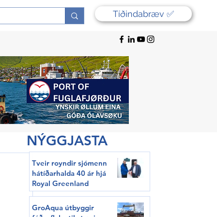
Tíðindabræv ✅
NÝGGJASTA
Tveir royndir sjómenn
hátíðarhalda 40 ár hjá
Royal Greenland
GroAqua útbyggir