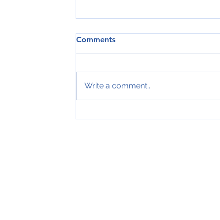
Comments
Write a comment...
Tveir royndir sjómenn hátíðarha
ár hjá Royal Greenland