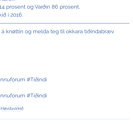
14 prosent og Varðin 86 prosent.
kið í 2016.
t á knøttin og melda teg til okkara tíðindabræv
innuforum
#Tíðindi
innuforum
#Tíðindi
m
Høvdavirkið