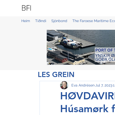
BLUE FAROE ISLANDS
Heim
Tíðindi
Sjónbond
The Faroese Maritime E
LES GREIN
Eva Andrésen
Jul 7, 2023
1
HØVDAVIRKI
Húsamørk fa