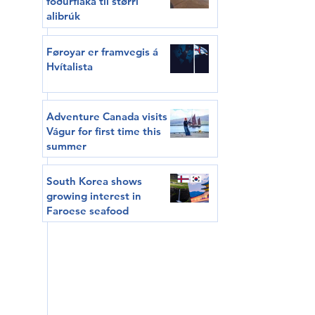
fóðurflaka til størri
alibrúk
Føroyar er framvegis á
Hvítalista
Adventure Canada visits
Vágur for first time this
summer
South Korea shows
growing interest in
Faroese seafood