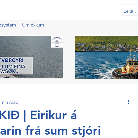
cosystem
Um okkum
 min read
Ð | Eirikur á
rin frá sum stjóri