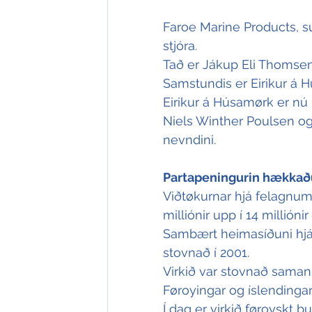
Faroe Marine Products, su
stjóra.
Tað er Jákup Eli Thomsen í
Samstundis er Eirikur á Hú
Eirikur á Húsamørk er nú 
Niels Winther Poulsen og 
nevndini.
Partapeningurin hækkaðu
Viðtøkurnar hjá felagnum
milliónir upp í 14 milliónir
Sambært heimasíðuni hjá
stovnað í 2001. 
Virkið var stovnað saman
Føroyingar og íslendingar 
Í dag er virkið føroyskt bu