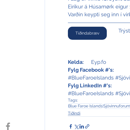
Eirikur á Húsamørk eigur 
Varðin keypti seg inn í vir
Trýs
Tíðindabræv
Kelda:
	Eyp.fo
Fylg Facebook #'s:
#BlueFaroeIslands
#Sjóv
Fylg LinkedIn #'s:
#BlueFaroeIslands
#Sjóv
Tags:
Blue Faroe Islands
Sjóvinnuforu
Tíðindi