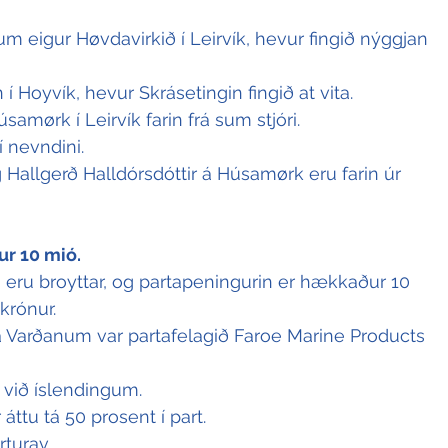
m eigur Høvdavirkið í Leirvík, hevur fingið nýggjan 
 Hoyvík, hevur Skrásetingin fingið at vita.
samørk í Leirvík farin frá sum stjóri.
í nevndini.
Hallgerð Halldórsdóttir á Húsamørk eru farin úr 
r 10 mió. 
 eru broyttar, og partapeningurin er hækkaður 10 
 krónur.
 Varðanum var partafelagið Faroe Marine Products 
 við íslendingum.
áttu tá 50 prosent í part. 
rturav. 