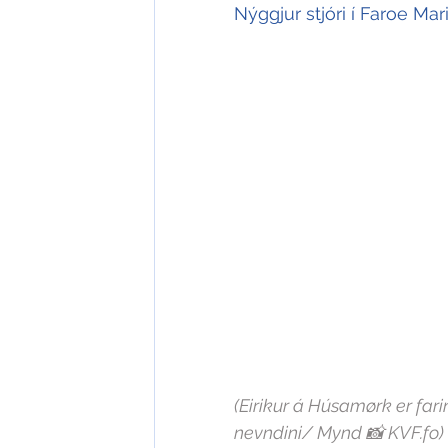
Nýggjur stjóri í Faroe Ma
(
Eirikur á Húsamørk er fari
nevndini/ 
Mynd 📸 KVF.fo)