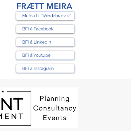
FRÆTT MEIRA
Melda til Tíðindabræv ✅
BFI á Facebook
BFI á LinkedIn
BFI á Youtube
BFI á Instagram