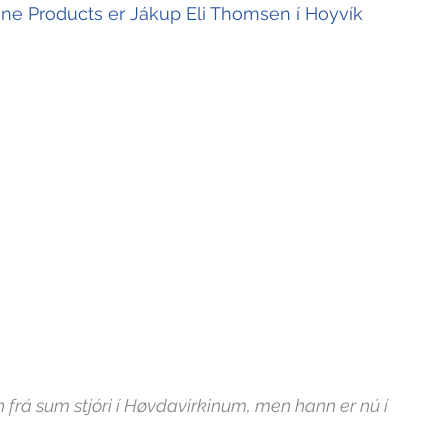
rine Products er Jákup Eli Thomsen í Hoyvík
n frá sum stjóri í Høvdavirkinum, men hann er nú í 