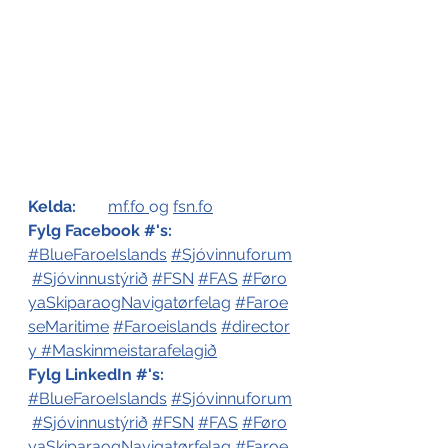
Kelda:
mf.fo
og 
fsn.fo
Fylg Facebook #'s:
#BlueFaroeIslands
#Sjóvinnuforum
#Sjóvinnustýrið
#FSN
#FAS
#Føro
yaSkiparaogNavigatørfelag
#Faroe
seMaritime
#Faroeislands
#director
y
#Maskinmeistarafelagið
Fylg LinkedIn #'s:
#BlueFaroeIslands
#Sjóvinnuforum
#Sjóvinnustýrið
#FSN
#FAS
#Føro
yaSkiparaogNavigatørfelag
#Faroe