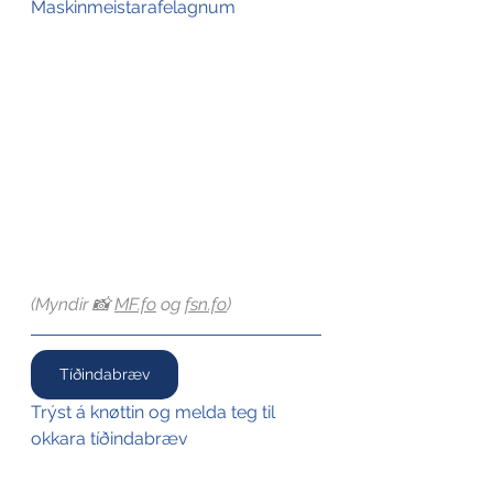
Maskinmeistarafelagnum
(Myndir 📸 
MF.fo
 og 
fsn.fo
)
Tíðindabræv
Trýst á knøttin og melda teg til 
okkara tíðindabræv