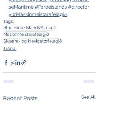
seMaritime
#Faroeislands
#director
y
#Maskinmeistarafelagið
Tags:
Blue Faroe Islands
Alment
Maskinmeistarafelagið
Skipara- og Navigatørfelagið
Tíðindi
See All
Recent Posts