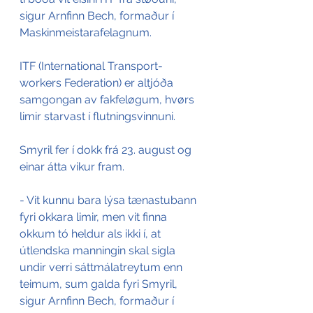
sigur Arnfinn Bech, formaður í 
Maskinmeistarafelagnum.
ITF (International Transport-
workers Federation) er altjóða 
samgongan av fakfeløgum, hvørs 
limir starvast í flutningsvinnuni.
Smyril fer í dokk frá 23. august og 
einar átta vikur fram.
- Vit kunnu bara lýsa tænastubann 
fyri okkara limir, men vit finna 
okkum tó heldur als ikki í, at 
útlendska manningin skal sigla 
undir verri sáttmálatreytum enn 
teimum, sum galda fyri Smyril, 
sigur Arnfinn Bech, formaður í 