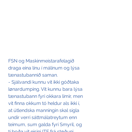
FSN og Maskinmeistarafelagið 
draga eina línu í málinum og lýsa 
tænastubannið saman.
- Sjálvandi kunnu vit ikki góðtaka 
lønardumping. Vit kunnu bara lýsa 
tænastubann fyri okkara limir, men 
vit finna okkum tó heldur als ikki í, 
at útlendska manningin skal sigla 
undir verri sáttmálatreytum enn 
teimum, sum galda fyri Smyril, og 
tí boða vit eisini ITF frá støðuni, 