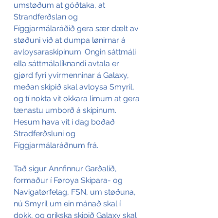
umstøðum at góðtaka, at 
Strandferðslan og 
Fíggjarmálaráðið gera sær dælt av 
støðuni við at dumpa lønirnar á 
avloysaraskipinum. Ongin sáttmáli 
ella sáttmálalíknandi avtala er 
gjørd fyri yvirmenninar á Galaxy, 
meðan skipið skal avloysa Smyril, 
og tí nokta vit okkara limum at gera 
tænastu umborð á skipinum. 
Hesum hava vit í dag boðað 
Stradferðsluni og 
Fíggjarmálaráðnum frá.
Tað sigur Annfinnur Garðalíð, 
formaður í Føroya Skipara- og 
Navigatørfelag, FSN, um støðuna, 
nú Smyril um ein mánað skal í 
dokk, og grikska skipið Galaxy skal 