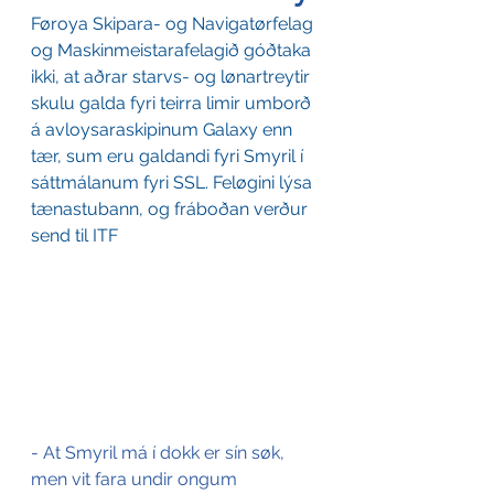
Føroya Skipara- og Navigatørfelag 
og Maskinmeistarafelagið góðtaka 
ikki, at aðrar starvs- og lønartreytir 
skulu galda fyri teirra limir umborð 
á avloysaraskipinum Galaxy enn 
tær, sum eru galdandi fyri Smyril í 
sáttmálanum fyri SSL. Feløgini lýsa 
tænastubann, og fráboðan verður 
send til ITF
- At Smyril má í dokk er sín søk, 
men vit fara undir ongum 