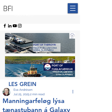
BLUE FAROE
ISLANDS
LES GREIN
Eva Andrésen
Jul 25, 2025
2 min read
Manningarfeløg lýsa
tænastubann á Galaxy