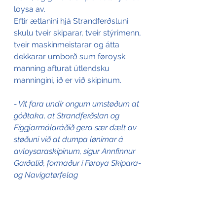
loysa av.
Eftir ætlanini hjá Strandferðsluni 
skulu tveir skiparar, tveir stýrimenn, 
tveir maskinmeistarar og átta 
dekkarar umborð sum føroysk 
manning afturat útlendsku 
manningini, ið er við skipinum.
- Vit fara undir ongum umstøðum at 
góðtaka, at Strandferðslan og 
Fíggjarmálaráðið gera sær dælt av 
støðuni við at dumpa lønirnar á 
avloysaraskipinum, sigur Annfinnur 
Garðalíð, formaður í Føroya Skipara- 
og Navigatørfelag