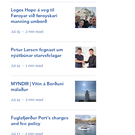
Logos Hope á veg til
Føroyar við føroyskari
GroAqua útbyggir
manning umborð
fóðurflaka til størri alibrúk
Jul 15
2 min read
Føroyar er framvegis á
Petur Larsen fegnast um
Hvítalista
nýútbúnar starvsfelagar
Jul 14
1 min read
Adventure Canada visits
Vágur for first time this
MYNDIR | Vitin á Borðuni
summer
málaður
Jul 14
2 min read
South Korea shows growing
interest in Faroese seafood
Fuglafjørður Port's charges
and fee policy
Jul 13
2 min read