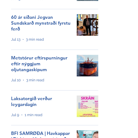
HØVUÐSEVNIR
Tíðindi
60 ár síðani Jegvan
Sundskarð mynstraði fyrstu
Samrøður
ferð
Jul 13
3 min read
Video
Sjóvinnu KT
Metstórur eftirspurningur
eftir nýggjum
Meiningar
oljutangaskipum
Jul 10
3 min read
Hagtøl
Grøn orka
Laksatorgið verður
leygardagin
Profilar
Jul 9
1 min read
Ársfrágreiðingar
BFI SAMRØÐA | Havkappar
Nevndarfrágreiðingar