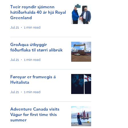
Tveir royndir sjómenn
hátíðarhalda 40 ár hjá Royal
Greenland
Jul 21
1 min read
GroAqua útbyggir
fóðurflaka til størri alibrúk
Jul 21
1 min read
Føroyar er framvegis á
Hvítalista
Jul 21
1 min read
Adventure Canada visits
Vágur for first time this
summer