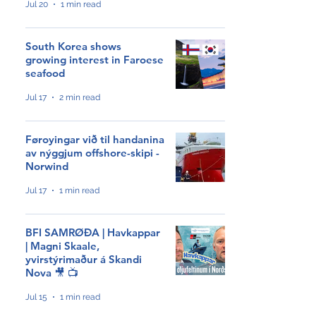
Jul 20
1 min read
South Korea shows
growing interest in Faroese
seafood
Jul 17
2 min read
Føroyingar við til handanina
av nýggjum offshore-skipi -
Norwind
Jul 17
1 min read
BFI SAMRØÐA | Havkappar
| Magni Skaale,
NÝGGJASTA
yvirstýrimaður á Skandi
Nova 🎥 📺
Tveir royndir sjómenn
Jul 15
1 min read
hátíðarhalda 40 ár hjá Royal
Greenland