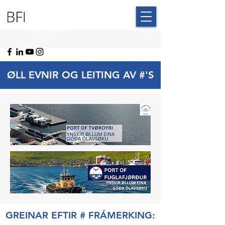
BLUE FAROE
ISLANDS
ØLL EVNIR OG LEITING AV #'S
GREINAR EFTIR # FRÁMERKING: