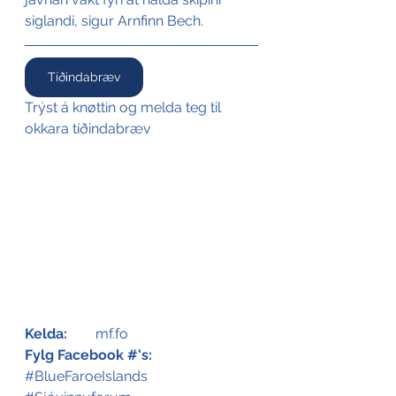
siglandi, sigur Arnfinn Bech.
Tíðindabræv
Trýst á knøttin og melda teg til 
okkara tíðindabræv
Kelda:
	mf.fo
Fylg Facebook #'s:
#BlueFaroeIslands