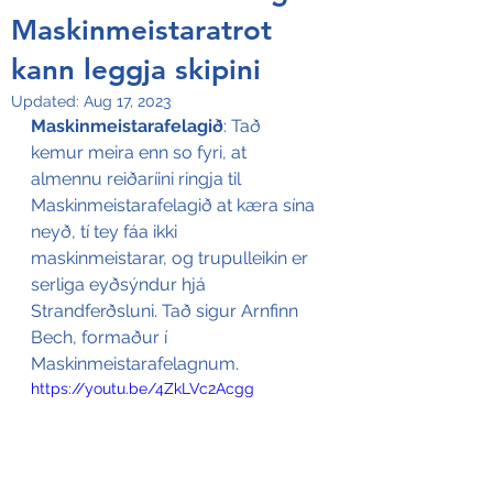
Maskinmeistaratrot
kann leggja skipini
Updated:
Aug 17, 2023
Maskinmeistarafelagið
: Tað 
kemur meira enn so fyri, at 
almennu reiðaríini ringja til 
Maskinmeistarafelagið at kæra sína 
neyð, tí tey fáa ikki 
maskinmeistarar, og trupulleikin er 
serliga eyðsýndur hjá 
Strandferðsluni. Tað sigur Arnfinn 
Bech, formaður í 
Maskinmeistarafelagnum.
https://youtu.be/4ZkLVc2Acgg