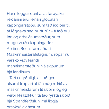
Hann leggur dent á, at føroysku 
reiðaríini eru í einari globalari 
kappingarstøðu, sum tað ikki ber til 
at lóggeva seg burturúr – tí tað eru 
løn og arbeiðsumstøður, sum 
mugu verða kappingarfør.
Arnfinn Bech, formaður í 
Maskinmeistarafelagnum, rópar nú 
varskó viðvíkjandi 
manningarstøðuni hjá skipunum 
hjá landinum.
- Tað er týðuligt, at tað gerst 
alsamt truplari at fáa nóg mikið av 
maskinmeistarum til skipini, og eg 
verði ikki kløkkur, tá tað fyrsta skipið 
hjá Strandferðsluni má liggja 
orsakað av hesum.