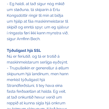
- Eg haldi, at tað sigur nóg mikið 
um støðuna, tá skiparin á Erlu 
Kongsdóttir ringir til mín at biðja 
um hjálp at fáa maskinmeistarar til 
skipið og enntá spyr, um eg sjálvur 
í ringasta føri ikki kann mynstra við, 
sigur Arnfinn Bech.
Týðuligast hjá SSL
Nú er feriutíð, og tá er trotið á 
maskinmeistarum serliga eyðsýnt.
- Trupulleikin er generellur á øllum 
skipunum hjá landinum, men hann 
merkist týðuligast hjá 
Strandferðsluni, tí tey hava eina 
fasta ferðaætlan at halda. Eg veit, 
at tað onkuntíð hevur verið um 
reppið at kunna sigla hjá onkrum 
av teimum skipunum, tí tað hevur 