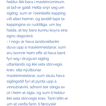
heldur ikki bara í maskinrúminum, 
at tað er galið. Hetta snýr seg um 
sigling, sum er í beinleiðis kapping 
við allan heimin, og landið tapir ta 
kappingina so ruddiliga, um tey 
halda, at tey bara kunnu koyra sína 
egnu dagsskrá.
- Í nógv ár hava landsreiðaríini 
dúva upp á maskinmeistarar, sum 
eru komnir heim eftir at hava tænt 
fyri seg í drúgvari sigling 
uttanlands og ikki seta stórvegis 
krøv, ella nýútbúnar 
maskinmeistarar, sum skulu hava 
siglingstíð fyri at pynta upp á 
vinnubrøvini, áðrenn teir stinga av 
út í heim at sigla, og sum tí heldur 
ikki seta stórvegis krøv. Tann tíðin er 
um at verða farin, tí føroyskir 