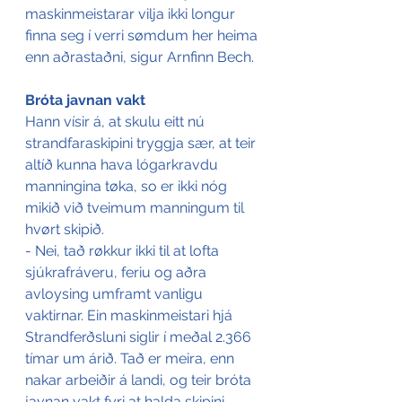
maskinmeistarar vilja ikki longur 
finna seg í verri sømdum her heima 
enn aðrastaðni, sigur Arnfinn Bech.
Bróta javnan vakt
Hann vísir á, at skulu eitt nú 
strandfaraskipini tryggja sær, at teir 
altíð kunna hava lógarkravdu 
manningina tøka, so er ikki nóg 
mikið við tveimum manningum til 
hvørt skipið.
- Nei, tað røkkur ikki til at lofta 
sjúkrafráveru, feriu og aðra 
avloysing umframt vanligu 
vaktirnar. Ein maskinmeistari hjá 
Strandferðsluni siglir í meðal 2.366 
tímar um árið. Tað er meira, enn 
nakar arbeiðir á landi, og teir bróta 
javnan vakt fyri at halda skipini 