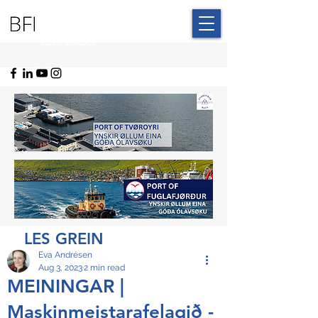
BLUE FAROE
ISLANDS
LES GREIN
Eva Andrésen
Aug 3, 2023
2 min read
MEININGAR |
Maskinmeistarafelagið -