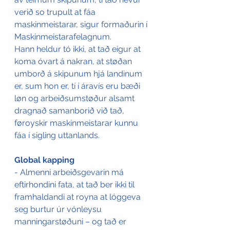
verið so trupult at fáa 
maskinmeistarar, sigur formaðurin í 
Maskinmeistarafelagnum.
Hann heldur tó ikki, at tað eigur at 
koma óvart á nakran, at støðan 
umborð á skipunum hjá landinum 
er, sum hon er, tí í áravís eru bæði 
løn og arbeiðsumstøður alsamt 
dragnað samanborið við tað, 
føroyskir maskinmeistarar kunnu 
fáa í sigling uttanlands.
Global kapping
- Almenni arbeiðsgevarin má 
eftirhondini fata, at tað ber ikki til 
framhaldandi at royna at lóggeva 
seg burtur úr vónleysu 
manningarstøðuni – og tað er 