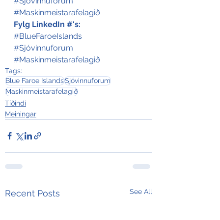
#Sjóvinnuforum
#Maskinmeistarafelagið
Fylg LinkedIn #'s:
#BlueFaroeIslands
#Sjóvinnuforum
#Maskinmeistarafelagið
Tags:
Blue Faroe Islands
Sjóvinnuforum
Maskinmeistarafelagið
Tíðindi
Meiningar
See All
Recent Posts