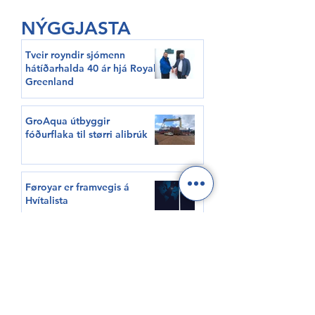
NÝGGJASTA
Tveir royndir sjómenn
hátíðarhalda 40 ár hjá Royal
Greenland
GroAqua útbyggir
fóðurflaka til størri alibrúk
Føroyar er framvegis á
Hvítalista
Adventure Canada visits
Vágur for first time this
summer