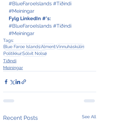
#BlueFaroeIslands
#Tíðindi
#Meiningar
Fylg LinkedIn #'s:
#BlueFaroeIslands
#Tíðindi
#Meiningar
Tags:
Blue Faroe Islands
Alment
Vinnuháskúlin
Politikkur
Sólvit Nolsø
Tíðindi
Meiningar
See All
Recent Posts