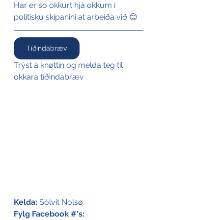
Har er so okkurt hjá okkum í 
politisku skipanini at arbeiða við 😊
Tíðindabræv
Trýst á knøttin og melda teg til 
okkara tíðindabræv
Kelda:
Sólvit Nolsø
Fylg Facebook #'s: