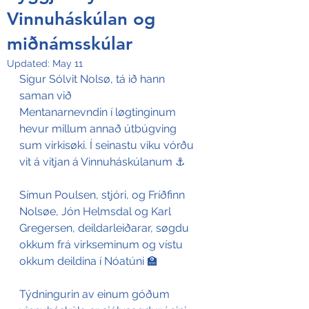
Vinnuháskúlan og
miðnámsskúlar
Updated:
May 11
Sigur Sólvit Nolsø, tá ið hann 
saman við 
Mentanarnevndin í løgtinginum 
hevur millum annað útbúgving 
sum virkisøki. Í seinastu viku vórðu 
vit á vitjan á Vinnuháskúlanum ⚓️
Símun Poulsen, stjóri, og Fríðfinn 
Nolsøe, Jón Helmsdal og Karl 
Gregersen, deildarleiðarar, søgdu 
okkum frá virkseminum og vístu 
okkum deildina í Nóatúni 🏫
Týdningurin av einum góðum 