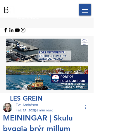
BLUE FAROE
ISLANDS
LES GREIN
Eva Andrésen
Feb 25, 2025
1 min read
MEININGAR | Skulu
byggja brýr millum