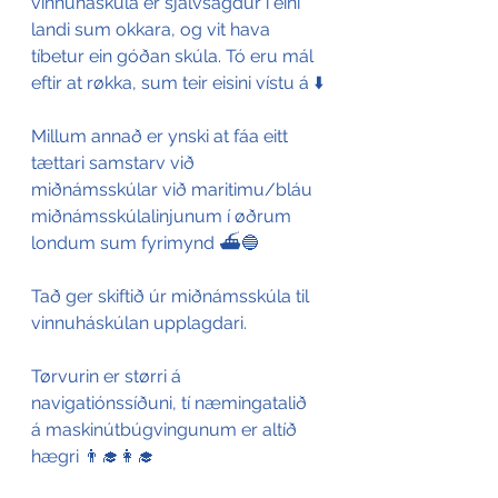
vinnuháskúla er sjálvsagdur í eini 
landi sum okkara, og vit hava 
tíbetur ein góðan skúla. Tó eru mál 
eftir at røkka, sum teir eisini vístu á ⬇️
Millum annað er ynski at fáa eitt 
tættari samstarv við 
miðnámsskúlar við maritimu/bláu 
miðnámsskúlalinjunum í øðrum 
londum sum fyrimynd ⛴️🔵
Tað ger skiftið úr miðnámsskúla til 
vinnuháskúlan upplagdari.
Tørvurin er størri á 
navigatiónssíðuni, tí næmingatalið 
á maskinútbúgvingunum er altíð 
hægri 👨‍🎓👩‍🎓