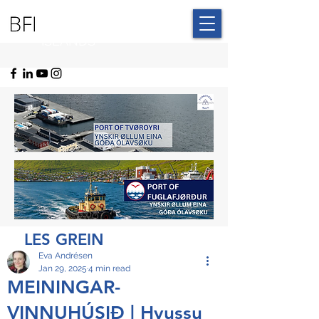
BLUE FAROE
ISLANDS
LES GREIN
Eva Andrésen
Jan 29, 2025
4 min read
MEININGAR-
VINNUHÚSIÐ | Hvussu