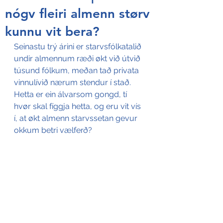
nógv fleiri almenn størv
kunnu vit bera?
Seinastu trý árini er starvsfólkatalið 
undir almennum ræði økt við útvið 
túsund fólkum, meðan tað privata 
vinnulívið nærum stendur í stað. 
Hetta er ein álvarsom gongd, tí 
hvør skal fíggja hetta, og eru vit vís 
í, at økt almenn starvssetan gevur 
okkum betri vælferð?