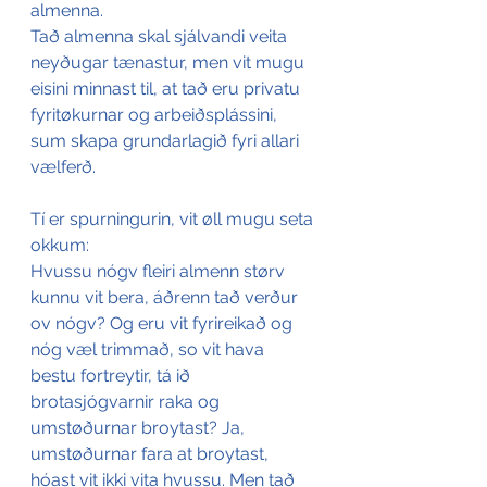
almenna.
Tað almenna skal sjálvandi veita 
neyðugar tænastur, men vit mugu 
eisini minnast til, at tað eru privatu 
fyritøkurnar og arbeiðsplássini, 
sum skapa grundarlagið fyri allari 
vælferð. 
Tí er spurningurin, vit øll mugu seta 
okkum:
Hvussu nógv fleiri almenn størv 
kunnu vit bera, áðrenn tað verður 
ov nógv? Og eru vit fyrireikað og 
nóg væl trimmað, so vit hava 
bestu fortreytir, tá ið 
brotasjógvarnir raka og 
umstøðurnar broytast? Ja, 
umstøðurnar fara at broytast, 
hóast vit ikki vita hvussu. Men tað 