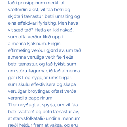
tað í prinsippinum merkt, at 
vælferðin økist, vit fáa betri og 
skjótari tænastur, betri umsiting og 
eina effektivari fyrisiting. Men hava 
vit sæð tað? Hetta er ikki nakað, 
sum ofta verður tikið upp í 
almenna kjakinum. Eingin 
eftirmeting verður gjørd av, um tað 
almenna veruliga veitir fleiri ella 
betri tænastur, og tað tykist, sum 
um stóru íløgurnar, ið tað almenna 
ger í KT og nýggjar umsitingar, 
sum skulu effektivisera og skapa 
veruligar broytingar, oftast verða 
verandi á pappírinum.
Tí er neyðugt at spyrja, um vit fáa 
betri vælferð og betri tænastur av, 
at starvsfólkatalið undir almennum 
ræði heldur fram at vaksa, og eru 