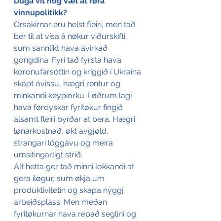
Duga vit nóg væl at føra 
vinnupolitikk?
Orsakirnar eru helst fleiri, men tað 
ber til at vísa á nøkur viðurskifti, 
sum sannlíkt hava ávirkað 
gongdina. Fyri tað fyrsta hava 
koronufarsóttin og kríggið í Ukraina 
skapt óvissu, hægri rentur og 
minkandi keypiorku. Í øðrum lagi 
hava føroyskar fyritøkur fingið 
alsamt fleiri byrðar at bera. Hægri 
lønarkostnað, økt avgjøld, 
strangari lóggávu og meira 
umsitingarligt stríð.
Alt hetta ger tað minni lokkandi at 
gera íløgur, sum økja um 
produktivitetin og skapa nýggj 
arbeiðspláss. Men meðan 
fyritøkurnar hava repað seglini og 