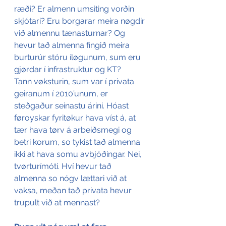
ræði? Er almenn umsiting vorðin 
skjótari? Eru borgarar meira nøgdir 
við almennu tænasturnar? Og 
hevur tað almenna fingið meira 
burturúr stóru íløgunum, sum eru 
gjørdar í infrastruktur og KT?
Tann vøksturin, sum var í privata 
geiranum í 2010’unum, er 
steðgaður seinastu árini. Hóast 
føroyskar fyritøkur hava víst á, at 
tær hava tørv á arbeiðsmegi og 
betri korum, so tykist tað almenna 
ikki at hava somu avbjóðingar. Nei, 
tvørturímóti. Hví hevur tað 
almenna so nógv lættari við at 
vaksa, meðan tað privata hevur 
trupult við at mennast?