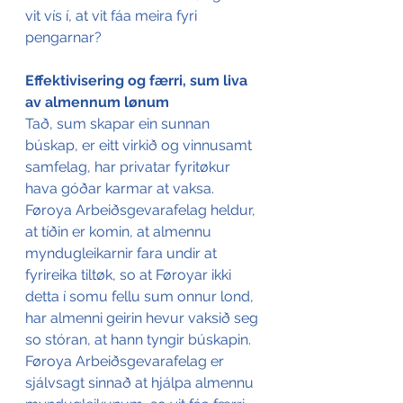
vit vís í, at vit fáa meira fyri 
pengarnar?
Effektivisering og færri, sum liva 
av almennum lønum
Tað, sum skapar ein sunnan 
búskap, er eitt virkið og vinnusamt 
samfelag, har privatar fyritøkur 
hava góðar karmar at vaksa. 
Føroya Arbeiðsgevarafelag heldur, 
at tíðin er komin, at almennu 
myndugleikarnir fara undir at 
fyrireika tiltøk, so at Føroyar ikki 
detta í somu fellu sum onnur lond, 
har almenni geirin hevur vaksið seg 
so stóran, at hann tyngir búskapin.
Føroya Arbeiðsgevarafelag er 
sjálvsagt sinnað at hjálpa almennu 