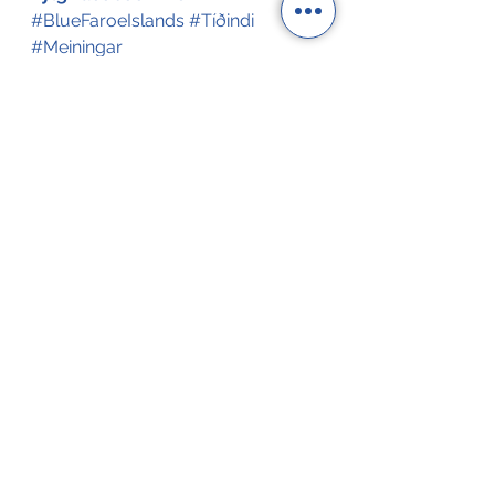
#BlueFaroeIslands
#Tíðindi
#Meiningar
Fylg LinkedIn #'s:
#BlueFaroeIslands
#Tíðindi
#Meiningar
Tags:
Blue Faroe Islands
Sjóvinnuforum
Meiningar
Vinnuhúsið
Meiningar
Tíðindi
See All
Recent Posts