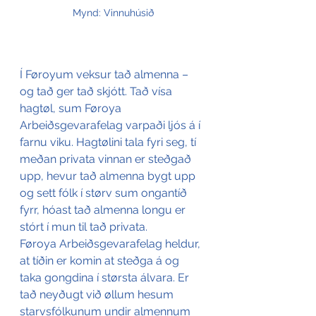
Mynd: Vinnuhúsið
Í Føroyum veksur tað almenna – 
og tað ger tað skjótt. Tað vísa 
hagtøl, sum Føroya 
Arbeiðsgevarafelag varpaði ljós á í 
farnu viku. Hagtølini tala fyri seg, tí 
meðan privata vinnan er steðgað 
upp, hevur tað almenna bygt upp 
og sett fólk í størv sum ongantíð 
fyrr, hóast tað almenna longu er 
stórt í mun til tað privata.
Føroya Arbeiðsgevarafelag heldur, 
at tíðin er komin at steðga á og 
taka gongdina í størsta álvara. Er 
tað neyðugt við øllum hesum 
starvsfólkunum undir almennum 