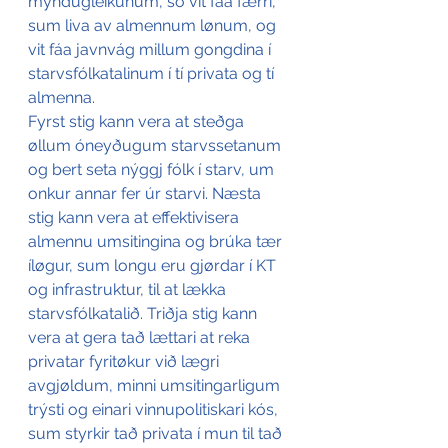
myndugleikunum, so vit fáa færri, 
sum liva av almennum lønum, og 
vit fáa javnvág millum gongdina í 
starvsfólkatalinum í tí privata og tí 
almenna.
Fyrst stig kann vera at steðga 
øllum óneyðugum starvssetanum 
og bert seta nýggj fólk í starv, um 
onkur annar fer úr starvi. Næsta 
stig kann vera at effektivisera 
almennu umsitingina og brúka tær 
íløgur, sum longu eru gjørdar í KT 
og infrastruktur, til at lækka 
starvsfólkatalið. Triðja stig kann 
vera at gera tað lættari at reka 
privatar fyritøkur við lægri 
avgjøldum, minni umsitingarligum 
trýsti og einari vinnupolitiskari kós, 
sum styrkir tað privata í mun til tað 