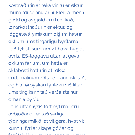
kostnaðurin at reka vinnu er øktur 
munandi seinnu árini. Fleiri almenn 
gjøld og avgjøld eru hækkað, 
lønarkostnaðurin er øktur, og 
lóggáva á ymiskum økjum hevur 
økt um umsitingarligu byrðarnar. 
Tað tykist, sum um vit hava hug at 
avrita ES-lóggávu uttan at geva 
okkum far um, um hetta er 
skilabesti hátturin at røkka 
endamálinum. Ofta er hann ikki tað, 
og hjá føroyskari fyritøku við lítlari 
umsiting kann tað verða steinur 
oman á byrðu.
Tá ið uttanhýsis fortreytirnar eru 
avbjóðandi, er tað serliga 
týdningarmikið, at vit gera, hvat vit 
kunnu, fyri at skapa góðar og 