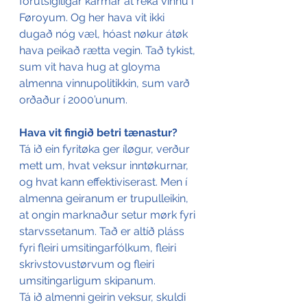
forútsigiligar karmar at reka vinnu í 
Føroyum. Og her hava vit ikki 
dugað nóg væl, hóast nøkur átøk 
hava peikað rætta vegin. Tað tykist, 
sum vit hava hug at gloyma 
almenna vinnupolitikkin, sum varð 
orðaður í 2000’unum.
Hava vit fingið betri tænastur?
Tá ið ein fyritøka ger íløgur, verður 
mett um, hvat veksur inntøkurnar, 
og hvat kann effektiviserast. Men í 
almenna geiranum er trupulleikin, 
at ongin marknaður setur mørk fyri 
starvssetanum. Tað er altíð pláss 
fyri fleiri umsitingarfólkum, fleiri 
skrivstovustørvum og fleiri 
umsitingarligum skipanum.
Tá ið almenni geirin veksur, skuldi 