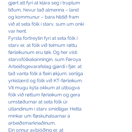
gjørt alt fyri at klára seg í truplum 
tíðum, hevur tað almenna – land 
og kommunur – bara hildið fram 
við at seta fólk í starv, sum um onki 
var hent.
Fyrsta fortreytin fyri at seta fólk í 
starv er, at fólk við teimum røttu 
førleikunum eru tøk. Og her vísti 
starvsfólkakanningin, sum Føroya 
Arbeiðsgevarafelag gjørdi í fjør, at 
tað vanta fólk á fleiri økjum; serliga 
yrkislærd og fólk við KT-førleikum. 
Vit mugu kýta okkum at útbúgva 
fólk við røttum førleikum og gera 
umstøðurnar at seta fólk úr 
útlandinum í starv smidligar. Hetta 
minkar um fløskuhálsarnar á 
arbeiðsmarknaðinum.
Ein onnur avbjóðing er, at 