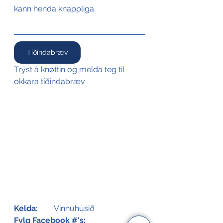
kann henda knappliga.
Tíðindabræv
Trýst á knøttin og melda teg til 
okkara tíðindabræv
Kelda:
Vinnuhúsið
Fylg Facebook #'s: