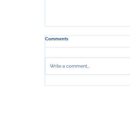
Comments
Write a comment...
Tveir royndir sjómenn hátíðarha
ár hjá Royal Greenland