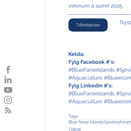
virkinum á sumri 2025.
Trýs
Tíðindabræv
Kelda:
Fylg Facebook #'s:
#BlueFaroeIslands
#Sjóv
#Aquaculture
#Blueeco
Fylg LinkedIn #'s:
#BlueFaroeIslands
#Sjóv
#Aquaculture
#Blueeco
Tags:
Blue Faroe Islands
Sjóvinnuforu
Tíðindi