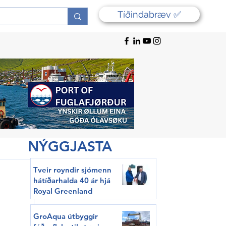
Tíðindabræv ✅
NÝGGJASTA
Tveir royndir sjómenn
hátíðarhalda 40 ár hjá
Royal Greenland
GroAqua útbyggir