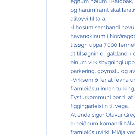
egnum hølum í Kaldbak, m
og harumframt skal taralívs
aliloyvi til tara.
-Í hesum sambandi hevur
havanøkinum í Norðragø
tilsøgn uppá 7.000 fermet
at tilsøgnin er galdandi í
einum virkisbygningi uppá
parkering, goymslu og av
-Virksemið fer at fevna u
framleiðslu innan turking,
Eysturkommuni ber til at 
fíggingarleistin til vega.
At enda sigur Ólavur Gre
arbeiðnum komandi hálva á
framleiðsluvirki. Miðja ver