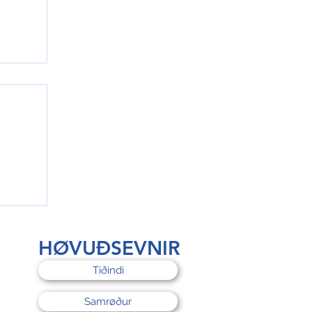
rri
HØVUÐSEVNIR
Tíðindi
Samrøður