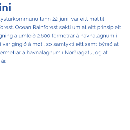
ini
ysturkommunu tann 22. juni, var eitt mál til 
rest. Ocean Rainforest søkti um at eitt prinsipielt 
ygning á umleið 2.600 fermetrar á havnalagnum í 
 var gingið á møti, so samtykti eitt samt býráð at 
fermetrar á havnalagnum í Norðragøtu, og at 
ár.