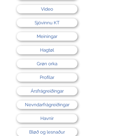
Video
Sjóvinnu KT
Meiningar
Hagtøl
Grøn orka
Profilar
Ársfrágreiðingar
Nevndarfrágreiðingar
Havnir
Bløð og lesnaður