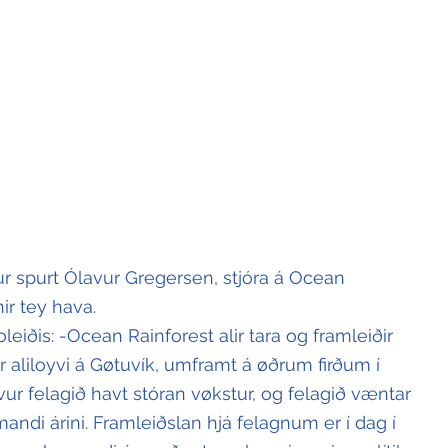
r spurt Ólavur Gregersen, stjóra á Ocean 
ir tey hava.
eiðis: -Ocean Rainforest alir tara og framleiðir 
ur aliloyvi á Gøtuvík, umframt á øðrum firðum í 
ur felagið havt stóran vøkstur, og felagið væntar 
ndi árini. Framleiðslan hjá felagnum er í dag í 