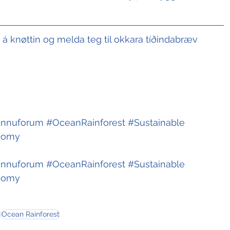
t á knøttin og melda teg til okkara tíðindabræv
innuforum
#OceanRainforest
#Sustainable
nomy
innuforum
#OceanRainforest
#Sustainable
nomy
m
Ocean Rainforest