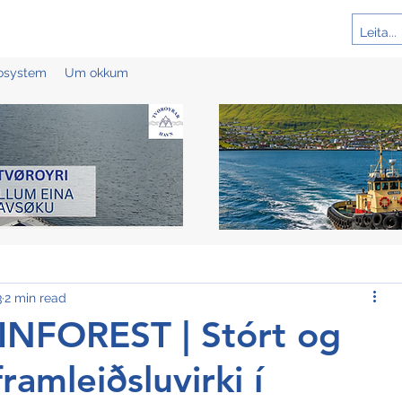
cosystem
Um okkum
3
2 min read
NFOREST | Stórt og
ramleiðsluvirki í