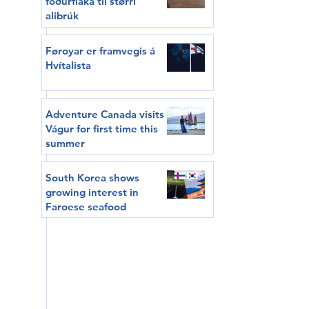
fóðurflaka til størri
alibrúk
Føroyar er framvegis á
Hvítalista
Adventure Canada visits
Vágur for first time this
summer
South Korea shows
growing interest in
Faroese seafood