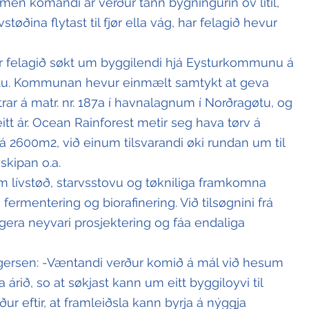
en komandi ár verður tann bygningurin ov lítil, 
tøðina flytast til fjør ella vág, har felagið hevur 
 felagið søkt um byggilendi hjá Eysturkommunu á 
tu. Kommunan hevur einmælt samtykt at geva 
rar á matr. nr. 187a í havnalagnum í Norðragøtu, og 
 eitt ár. Ocean Rainforest metir seg hava tørv á 
 2600m2, við einum tilsvarandi øki rundan um til 
skipan o.a.
m lívstøð, starvsstovu og tøkniliga framkomna 
 fermentering og biorafinering. Við tilsøgnini frá 
gera neyvari prosjektering og fáa endaliga 
gersen: -Væntandi verður komið á mál við hesum 
rið, so at søkjast kann um eitt byggiloyvi til 
ður eftir, at framleiðsla kann byrja á nýggja 