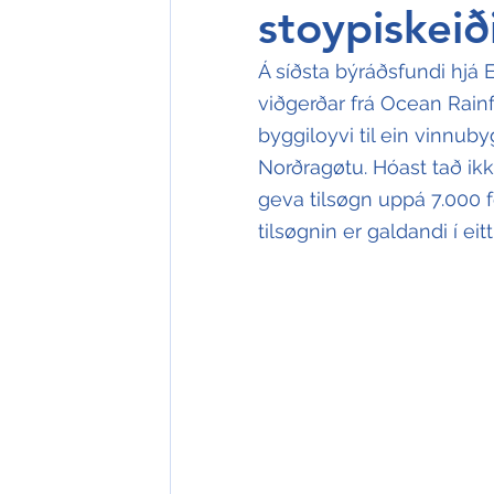
stoypiskeið
Á síðsta býráðsfundi hjá E
viðgerðar frá Ocean Rainfo
byggiloyvi til ein vinnub
Norðragøtu. Hóast tað ikki
geva tilsøgn uppá 7.000 
tilsøgnin er galdandi í eitt 