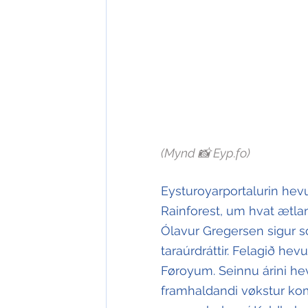
(Mynd 📸 Eyp.fo)
Eysturoyarportalurin hevu
Rainforest, um hvat ætlan
Ólavur Gregersen sigur sol
taraúrdráttir. Felagið hev
Føroyum. Seinnu árini hev
framhaldandi vøkstur koma