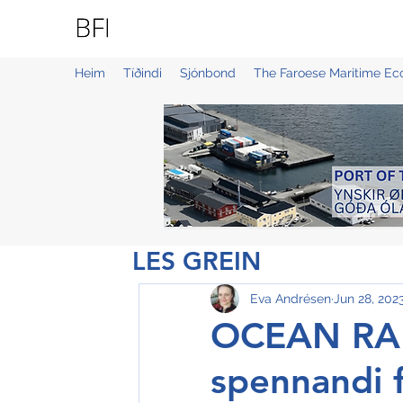
BLUE FAROE ISLANDS
Heim
Tíðindi
Sjónbond
The Faroese Maritime E
LES GREIN
Eva Andrésen
Jun 28, 202
OCEAN RAI
spennandi f