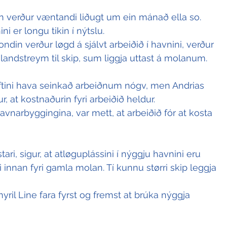
n verður væntandi liðugt um ein mánað ella so.
i er longu tikin í nýtslu.
din verður løgd á sjálvt arbeiðið í havnini, verður 
ja landstreym til skip, sum liggja uttast á molanum.
ftini hava seinkað arbeiðnum nógv, men Andrias 
r, at kostnaðurin fyri arbeiðið heldur.
havnarbyggingina, var mett, at arbeiðið fór at kosta 
ri, sigur, at atløguplássini í nýggju havnini eru 
 innan fyri gamla molan. Tí kunnu størri skip leggja 
yril Line fara fyrst og fremst at brúka nýggja 