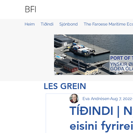
BLUE FAROE ISLANDS
Heim
Tíðindi
Sjónbond
The Faroese Maritime E
LES GREIN
Eva Andrésen
Aug 7, 2022
TÍÐINDI | N
eisini fyrir