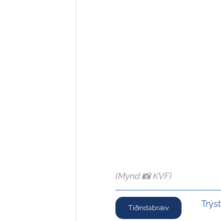
(Mynd 📸 KVF)
Trýs
Tíðindabræv