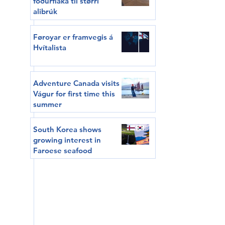
fóðurflaka til størri
alibrúk
Føroyar er framvegis á
Hvítalista
Adventure Canada visits
Vágur for first time this
summer
South Korea shows
growing interest in
Faroese seafood