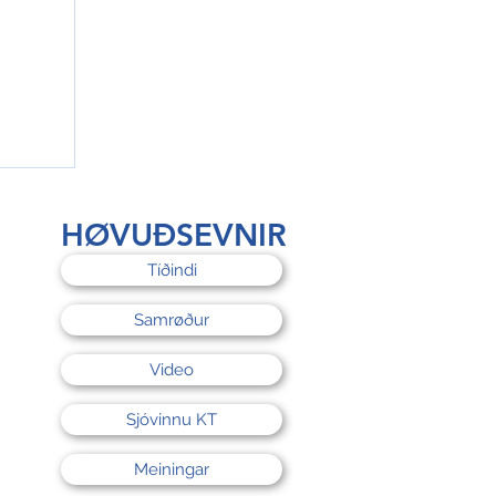
rri
HØVUÐSEVNIR
Tíðindi
Samrøður
Video
Sjóvinnu KT
Meiningar