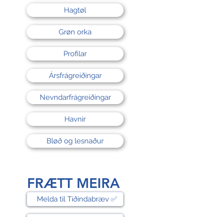
Hagtøl
Grøn orka
Profilar
Ársfrágreiðingar
Nevndarfrágreiðingar
Havnir
Bløð og lesnaður
FRÆTT MEIRA
Melda til Tíðindabræv ✅