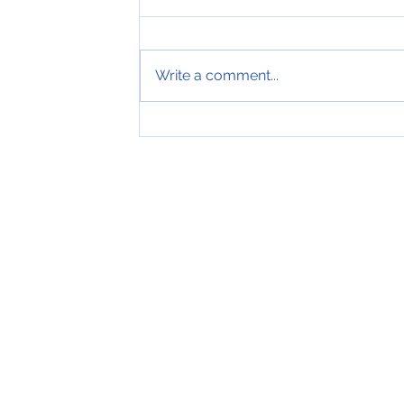
Write a comment...
Tveir royndir sjómenn hátíðarha
ár hjá Royal Greenland