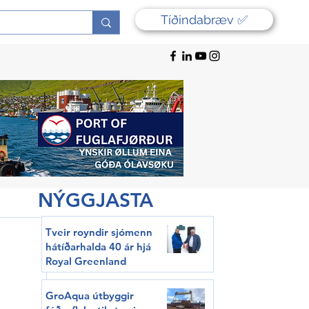
Tíðindabræv ✅
NÝGGJASTA
Tveir royndir sjómenn
hátíðarhalda 40 ár hjá
Royal Greenland
GroAqua útbyggir