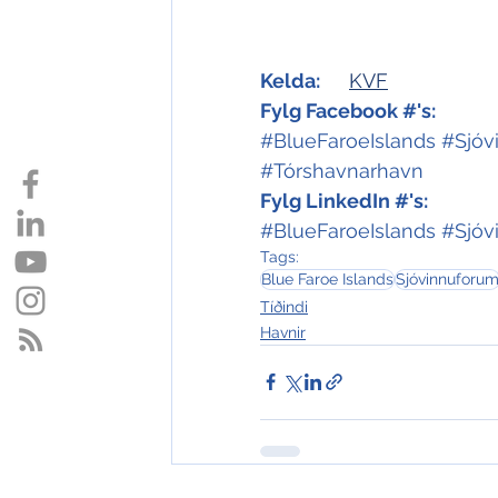
Kelda:
KVF
Fylg Facebook #'s:
#BlueFaroeIslands
#Sjóv
#Tórshavnarhavn
Fylg LinkedIn #'s:
#BlueFaroeIslands
#Sjóv
Tags:
Blue Faroe Islands
Sjóvinnuforu
Tíðindi
Havnir