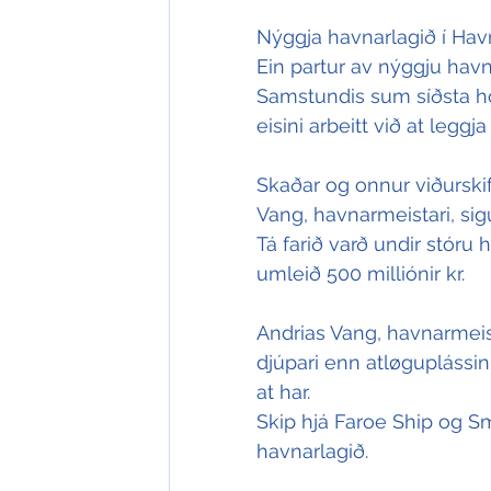
Nýggja havnarlagið í Hav
Ein partur av nýggju havnin
Samstundis sum síðsta hon
eisini arbeitt við at legg
Skaðar og onnur viðurski
Vang, havnarmeistari, sigu
Tá farið varð undir stóru 
umleið 500 milliónir kr.
Andrias Vang, havnarmeista
djúpari enn atløguplássini
at har.
Skip hjá Faroe Ship og Sm
havnarlagið.