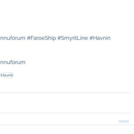
innuforum
#FaroeShip
#SmyrilLine
#Havnin
innuforum
m
Havnir