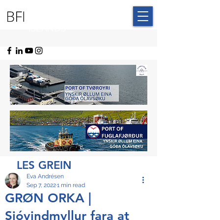
BLUE FAROE
ISLANDS
LES GREIN
Eva Andrésen
Sep 7, 2022
1 min read
GRØN ORKA |
Sjóvindmyllur fara at