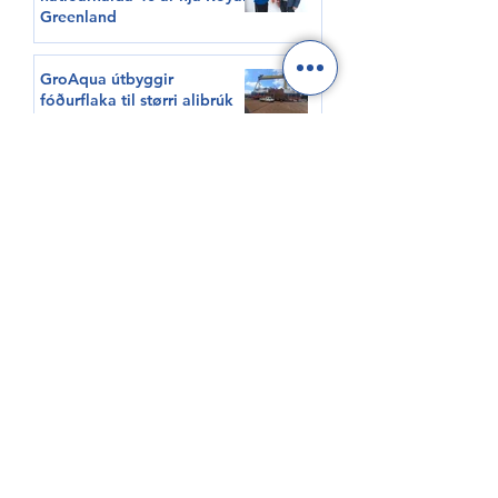
Greenland
GroAqua útbyggir
fóðurflaka til størri alibrúk
Føroyar er framvegis á
Hvítalista
Adventure Canada visits
Vágur for first time this
summer
South Korea shows growing
interest in Faroese seafood
HØVUÐSEVNIR