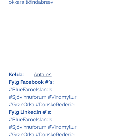
okkara tíðindabræv
Kelda:
Antares
Fylg Facebook #'s:
#BlueFaroeIslands
#Sjóvinnuforum
#Vindmyllur
#GrønOrka
#DanskeRederier
Fylg LinkedIn #'s:
#BlueFaroeIslands
#Sjóvinnuforum
#Vindmyllur
#GrønOrka
#DanskeRederier