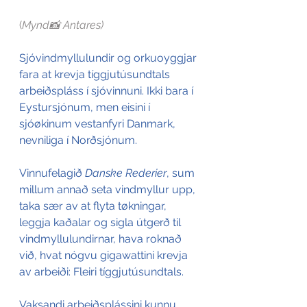
(
Mynd📸 Antares)
Sjóvindmyllulundir og orkuoyggjar 
fara at krevja tíggjutúsundtals 
arbeiðspláss í sjóvinnuni. Ikki bara í 
Eystursjónum, men eisini í 
sjóøkinum vestanfyri Danmark, 
nevniliga í Norðsjónum.
Vinnufelagið 
Danske Rederier
, sum 
millum annað seta vindmyllur upp, 
taka sær av at flyta tøkningar, 
leggja kaðalar og sigla útgerð til 
vindmyllulundirnar, hava roknað 
við, hvat nógvu gigawattini krevja 
av arbeiði: Fleiri tíggjutúsundtals.
Vaksandi arbeiðsplássini kunnu 