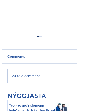
Comments
GroAqua útbyggir
Føroyar er framv
Write a comment...
fóðurflaka til størri
Hvítalista
alibrúk
NÝGGJASTA
Tveir royndir sjómenn
hátíðarhalda 40 ár hjá Royal