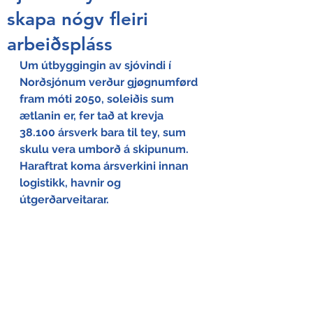
skapa nógv fleiri
arbeiðspláss
Um útbyggingin av sjóvindi í 
Norðsjónum verður gjøgnumførd 
fram móti 2050, soleiðis sum 
ætlanin er, fer tað at krevja 
38.100 ársverk bara til tey, sum 
skulu vera umborð á skipunum. 
Haraftrat koma ársverkini innan 
logistikk, havnir og 
útgerðarveitarar.