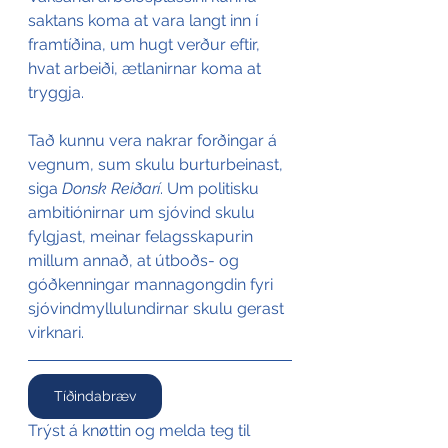
saktans koma at vara langt inn í 
framtíðina, um hugt verður eftir, 
hvat arbeiði, ætlanirnar koma at 
tryggja.
Tað kunnu vera nakrar forðingar á 
vegnum, sum skulu burturbeinast, 
siga 
Donsk Reiðarí
. Um politisku 
ambitiónirnar um sjóvind skulu 
fylgjast, meinar felagsskapurin 
millum annað, at útboðs- og 
góðkenningar mannagongdin fyri 
sjóvindmyllulundirnar skulu gerast 
virknari.
Tíðindabræv
Trýst á knøttin og melda teg til 