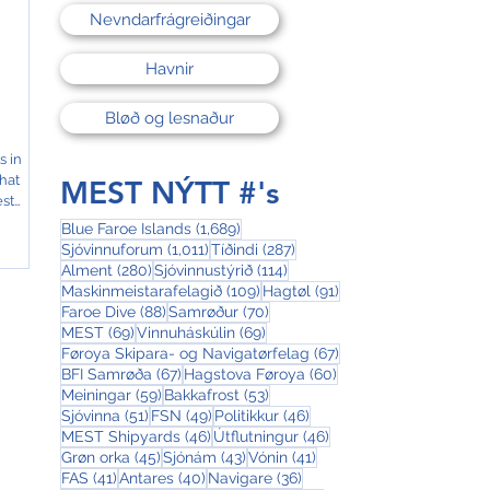
Nevndarfrágreiðingar
Havnir
Bløð og lesnaður
s in
hat
MEST NÝTT #'s
est
1,689 posts
Blue Faroe Islands
(1,689)
1,011 posts
287 posts
Sjóvinnuforum
(1,011)
Tíðindi
(287)
280 posts
114 posts
Alment
(280)
Sjóvinnustýrið
(114)
109 posts
91 posts
Maskinmeistarafelagið
(109)
Hagtøl
(91)
88 posts
70 posts
Faroe Dive
(88)
Samrøður
(70)
69 posts
69 posts
MEST
(69)
Vinnuháskúlin
(69)
67 posts
Føroya Skipara- og Navigatørfelag
(67)
67 posts
60 posts
BFI Samrøða
(67)
Hagstova Føroya
(60)
59 posts
53 posts
Meiningar
(59)
Bakkafrost
(53)
51 posts
49 posts
46 posts
Sjóvinna
(51)
FSN
(49)
Politikkur
(46)
46 posts
46 posts
MEST Shipyards
(46)
Útflutningur
(46)
45 posts
43 posts
41 posts
Grøn orka
(45)
Sjónám
(43)
Vónin
(41)
41 posts
40 posts
36 posts
FAS
(41)
Antares
(40)
Navigare
(36)