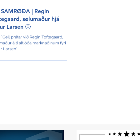
SAMRØÐA | Regin
tegaard, sølumaður hjá
ur Larsen 🙂
í Geil prátar við Regin Toftegaard,
maður á tí altjóða marknaðinum fyri
ur Larsen'