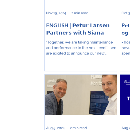
ár. H
Nov 19, 2024
2 min read
Oct 3
ENGLISH | 𝗣𝗲𝘁𝘂𝗿 𝗟𝗮𝗿𝘀𝗲𝗻
Pet
𝗣𝗮𝗿𝘁𝗻𝗲𝗿𝘀 𝘄𝗶𝘁𝗵 𝗦𝗶𝗮𝗻𝗮
og 
"Together, we are taking maintenance
- hóa
and performance to the next level" - we
hevu
are excited to announce our new
spen
collaboration with Team ...
Aug 5, 2024
2 min read
Aug 2