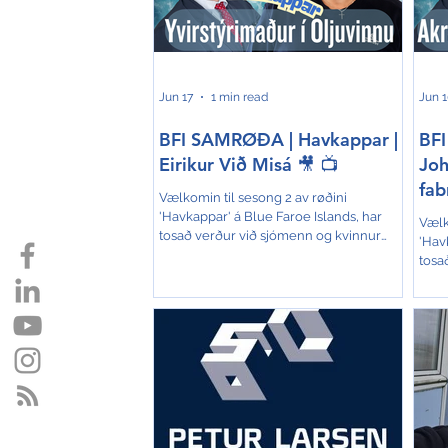
Norðsjónum. Í løtuni skjóta teir seismic,
fiski
og annars fungerar skipið sum eitt multi
ógvu
skip. He
stýr
Jun 17
1 min read
Jun 
BFI SAMRØÐA | Havkappar |
BFI
Eirikur Við Misá 🎥 📺
Joh
fab
Vælkomin til sesong 2 av røðini
'Havkappar' á Blue Faroe Islands, har
Vælk
tosað verður við sjómenn og kvinnur
'Hav
nær og fjar. Røðin er ógvuliga væl
tosa
móttikin og tað eru vit sera glað fyri á BFI.
nær 
Tí halda vit áfram við samrøðunum, og á
mótti
tann hátt seta andlit á okkara fiski- og
Tí h
sjóvinnu. Eirikur Við Misá er við í
tann 
Havkappum hesaferð, og hann er
sjóv
yvirstýrimaður umborð á Havila
Ólav
Foresight, sum serviserar oljupallar.
sum s
Skipið er væl útstýrt, hóast tað hevur
Bare
nógv ár á baki, og sjálvt um tað kann
umbo