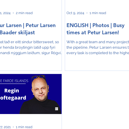
ann stórtrívist, og í løt
1, 2024
2 min read
Oct 9, 2024
1 min read
ur Larsen | Petur Larsen
ENGLISH | Photos | Busy
Baader skiljast
times at Petur Larsen!
st tað er eitt sindur bittersweet, so
With a great team and many project
r henda broytingin latið upp fyri
the pipeline, Petur Larsen ensures t
nandi nýggjum leiðum, sigur Rógvi
every task is completed to the high
Róin Fyri góðum...
standards at home...
7, 2021
1 min read