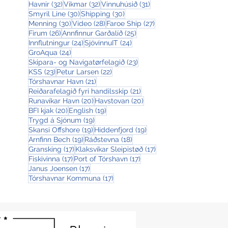
32 posts
32 posts
31 posts
Havnir
(32)
Vikmar
(32)
Vinnuhúsið
(31)
30 posts
30 posts
Smyril Line
(30)
Shipping
(30)
30 posts
28 posts
27 posts
Menning
(30)
Video
(28)
Faroe Ship
(27)
26 posts
25 posts
Firum
(26)
Annfinnur Garðalíð
(25)
24 posts
24 posts
Innflutningur
(24)
SjóvinnuIT
(24)
24 posts
GroAqua
(24)
23 posts
Skipara- og Navigatørfelagið
(23)
23 posts
22 posts
KSS
(23)
Petur Larsen
(22)
21 posts
Tórshavnar Havn
(21)
21 posts
Reiðarafelagið fyri handilsskip
(21)
20 posts
20 posts
Runavíkar Havn
(20)
Havstovan
(20)
20 posts
19 posts
BFI kjak
(20)
English
(19)
19 posts
Trygd á Sjónum
(19)
19 posts
19 posts
Skansi Offshore
(19)
Hiddenfjord
(19)
19 posts
18 posts
Arnfinn Bech
(19)
Ráðstevna
(18)
17 posts
17 posts
Gransking
(17)
Klaksvíkar Sleipistøð
(17)
17 posts
17 posts
Fiskivinna
(17)
Port of Tórshavn
(17)
17 posts
Janus Joensen
(17)
17 posts
Tórshavnar Kommuna
(17)