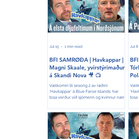
Jul 15
1 min read
Jul 8
BFI SAMRØÐA | Havkappar |
BFI
Magni Skaale, yvirstýrimaður
Tór
á Skandi Nova 🎥 📺
Pol
Vælkomin til sesong 2 av røðini
Vælk
'Havkappar' á Blue Faroe Islands, har
'Hav
tosa verður við sjómenn og kvinnur nær
tosa
og fjar. Røðin er ógvuliga væl móttikin og
og f
tað eru vit sera glað fyri á BFI. Tí halda vit
tað e
áfram við samrøðunum, og á tann hátt
áfra
seta andlit á okkara fiski- og sjóvinnu.
seta 
Hesaferð tosar Ólavur í Geil við Magna
Hesa
Skaale, sum er yvirstýrimaður umborð á
Hjel
Skandi Nova, og er hann staddur í
Polar