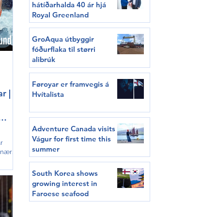
hátíðarhalda 40 ár hjá
Royal Greenland
GroAqua útbyggir
fóðurflaka til størri
alibrúk
Føroyar er framvegis á
r |
Hvítalista
Adventure Canada visits
Vágur for first time this
r
summer
 nær
in og
da vit
South Korea shows
tt
growing interest in
.
Faroese seafood
pið