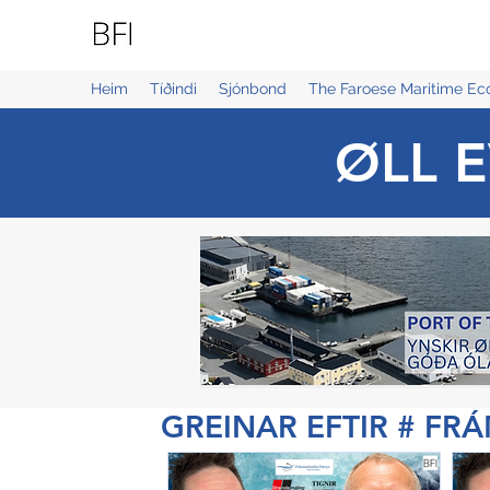
BLUE FAROE ISLANDS
Heim
Tíðindi
Sjónbond
The Faroese Maritime E
ØLL E
GREINAR EFTIR # FR