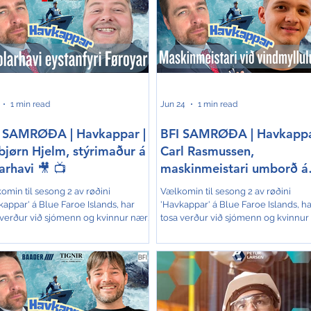
1 min read
Jun 24
1 min read
 SAMRØÐA | Havkappar |
BFI SAMRØÐA | Havkappa
bjørn Hjelm, stýrimaður á
Carl Rasmussen,
arhavi 🎥 📺
maskinmeistari umborð á
WIND 🎥 📺
omin til sesong 2 av røðini
Vælkomin til sesong 2 av røðini
kappar' á Blue Faroe Islands, har
'Havkappar' á Blue Faroe Islands, ha
 verður við sjómenn og kvinnur nær
tosa verður við sjómenn og kvinnur
jar. Røðin er ógvuliga væl móttikin og
og fjar. Røðin er ógvuliga væl móttik
ru vit sera glað fyri á BFI. Tí halda vit
tað eru vit sera glað fyri á BFI. Tí hal
m við samrøðunum, og á tann hátt
áfram við samrøðunum, og á tann há
andlit á okkara fiski- og sjóvinnu.
seta andlit á okkara fiski- og sjóvinnu
ferð tosar Ólavur í Geil við Tórbjørn
Hesaferð tosar Ólavur í Geil við Carl
m, sum er stýrimaður umborð á
Rasmussen, sum arbeiðir sum
havi. Sjálvt um tað ikki er so nógvur
maskinmeistari umborð á WIND. Ski