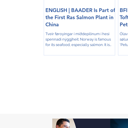
ENGLISH | BAADER Is Part of
BFI 
the First Ras Salmon Plant in
Tof
China
Pet
Tveir føroyingar í miðdepilinum í hesi
Ólav 
spennadi nýggjheit. Norway is famous
sølu
for its seafood, especially salmon. It is
'Pet
traditionally...