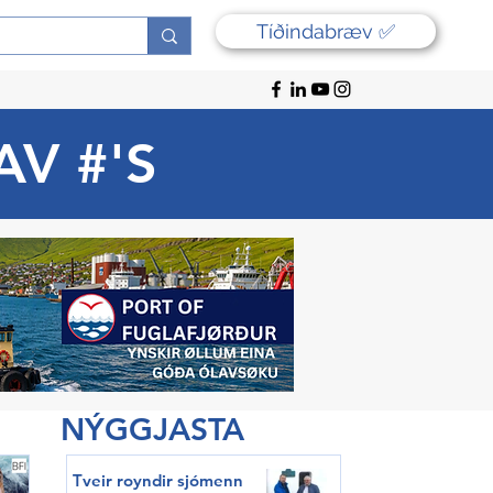
Tíðindabræv ✅
AV #'S
NÝGGJASTA
Tveir royndir sjómenn