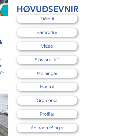
 til
HØVUÐSEVNIR
tær.
Tíðindi
Samrøður
ok
Video
Sjóvinnu KT
r
to
y.
Meiningar
Hagtøl
Grøn orka
Profilar
Ársfrágreiðingar