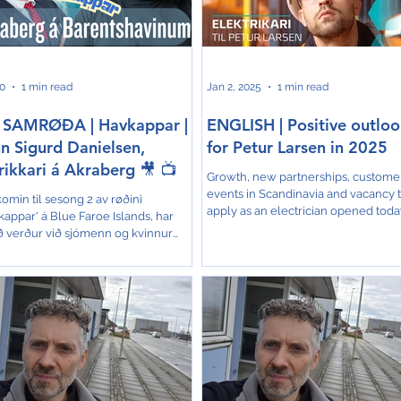
skapur beint nú, so trívist Tórbjørn
hoyrir undir felagið Ziton, og siglir út
liga væl umborð. Og sum
vindmyllulundir, fyri at viðlíkahalda 
imaður er
Hóast Carl e
10
1 min read
Jan 2, 2025
1 min read
 SAMRØÐA | Havkappar |
ENGLISH | Positive outlo
n Sigurd Danielsen,
for Petur Larsen in 2025
rikkari á Akraberg 🎥 📺
Growth, new partnerships, custome
events in Scandinavia and vacancy 
omin til sesong 2 av røðini
apply as an electrician opened toda
kappar' á Blue Faroe Islands, har
2024 has been an...
ð verður við sjómenn og kvinnur
og fjar. Røðin er ógvuliga væl
kin og tað eru vit sera glað fyri á BFI.
alda vit áfram við samrøðunum, og á
hátt seta andlit á okkara fiski- og
innu. Í Havkappum hesaferð, tosar
ur í Geil við John Sigurd Danielsen,
iglir við Akraberg í
ntshavinum. Hann er fabrikkari
rð, og hevur silgt við Akrabergi í 20