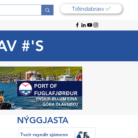
Tíðindabræv ✅
AV #'S
NÝGGJASTA
Tveir royndir sjómenn