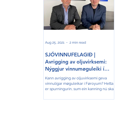
Aug 25, 2021
2 min read
SJÓVINNUFELAGIÐ |
Avrigging av oljuvirksemi:
Nýggjur vinnumøguleiki í
Føroyum?
Kann avrigging av oljuvirksemi geva
vinnuligar møguleikar í Føroyum? Hetta
er spurningurin, sum ein kanning nú skal
royna at finna svar uppá