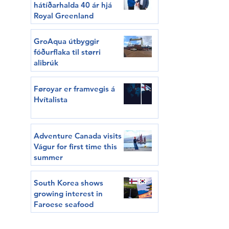
hátíðarhalda 40 ár hjá
Royal Greenland
GroAqua útbyggir
fóðurflaka til størri
alibrúk
Føroyar er framvegis á
Hvítalista
Adventure Canada visits
Vágur for first time this
summer
South Korea shows
growing interest in
Faroese seafood