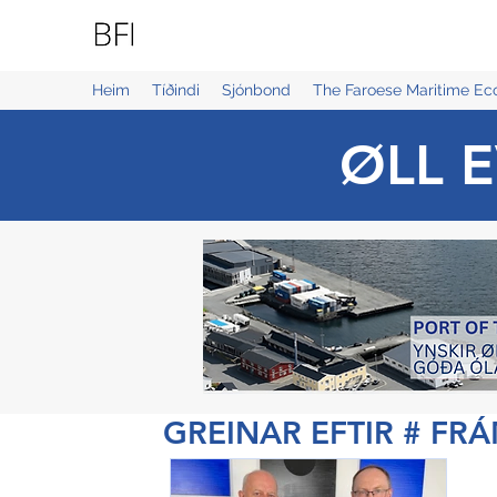
BLUE FAROE ISLANDS
Heim
Tíðindi
Sjónbond
The Faroese Maritime E
ØLL E
GREINAR EFTIR # FR