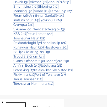
32 posts
32 posts
31 posts
Havnir
(32)
Vikmar
(32)
Vinnuhúsið
(31)
30 posts
30 posts
Smyril Line
(30)
Shipping
(30)
30 posts
28 posts
27 posts
Menning
(30)
Video
(28)
Faroe Ship
(27)
26 posts
25 posts
Firum
(26)
Annfinnur Garðalíð
(25)
24 posts
24 posts
Innflutningur
(24)
SjóvinnuIT
(24)
24 posts
GroAqua
(24)
23 posts
Skipara- og Navigatørfelagið
(23)
23 posts
22 posts
KSS
(23)
Petur Larsen
(22)
21 posts
Tórshavnar Havn
(21)
21 posts
Reiðarafelagið fyri handilsskip
(21)
20 posts
20 posts
Runavíkar Havn
(20)
Havstovan
(20)
20 posts
19 posts
BFI kjak
(20)
English
(19)
19 posts
Trygd á Sjónum
(19)
19 posts
19 posts
Skansi Offshore
(19)
Hiddenfjord
(19)
19 posts
18 posts
Arnfinn Bech
(19)
Ráðstevna
(18)
17 posts
17 posts
Gransking
(17)
Klaksvíkar Sleipistøð
(17)
17 posts
17 posts
Fiskivinna
(17)
Port of Tórshavn
(17)
17 posts
Janus Joensen
(17)
17 posts
Tórshavnar Kommuna
(17)