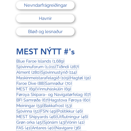
Nevndarfrágreiðingar
Havnir
Bløð og lesnaður
MEST NÝTT #'s
1,689 posts
Blue Faroe Islands
(1,689)
1,011 posts
287 posts
Sjóvinnuforum
(1,011)
Tíðindi
(287)
280 posts
114 posts
Alment
(280)
Sjóvinnustýrið
(114)
109 posts
91 posts
Maskinmeistarafelagið
(109)
Hagtøl
(91)
88 posts
70 posts
Faroe Dive
(88)
Samrøður
(70)
69 posts
69 posts
MEST
(69)
Vinnuháskúlin
(69)
67 posts
Føroya Skipara- og Navigatørfelag
(67)
67 posts
60 posts
BFI Samrøða
(67)
Hagstova Føroya
(60)
59 posts
53 posts
Meiningar
(59)
Bakkafrost
(53)
51 posts
49 posts
46 posts
Sjóvinna
(51)
FSN
(49)
Politikkur
(46)
46 posts
46 posts
MEST Shipyards
(46)
Útflutningur
(46)
45 posts
43 posts
41 posts
Grøn orka
(45)
Sjónám
(43)
Vónin
(41)
41 posts
40 posts
36 posts
FAS
(41)
Antares
(40)
Navigare
(36)