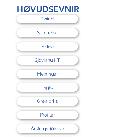
HØVUÐSEVNIR
Tíðindi
Samrøður
Video
Sjóvinnu KT
Meiningar
Hagtøl
Grøn orka
Profilar
Ársfrágreiðingar