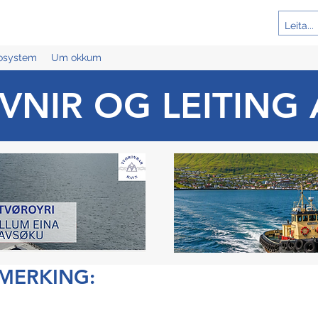
cosystem
Um okkum
VNIR OG LEITING 
ÁMERKING: