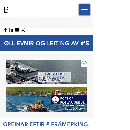
BLUE FAROE
ISLANDS
ØLL EVNIR OG LEITING AV #'S
GREINAR EFTIR # FRÁMERKING: