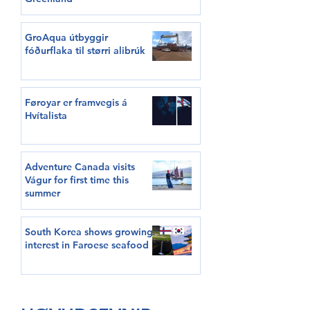
GroAqua útbyggir
fóðurflaka til størri alibrúk
Føroyar er framvegis á
Hvítalista
Adventure Canada visits
Vágur for first time this
summer
South Korea shows growing
interest in Faroese seafood