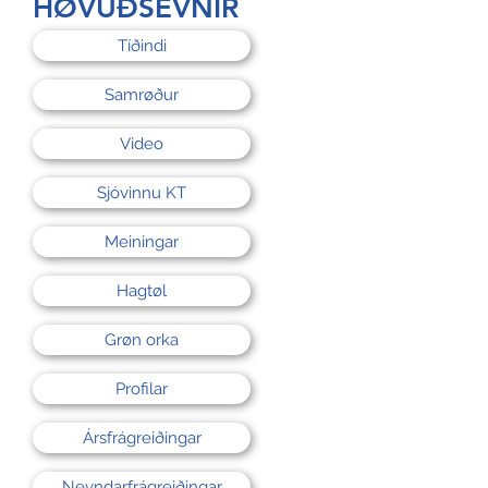
HØVUÐSEVNIR
Tíðindi
Samrøður
Video
Sjóvinnu KT
Meiningar
Hagtøl
Grøn orka
Profilar
Ársfrágreiðingar
Nevndarfrágreiðingar