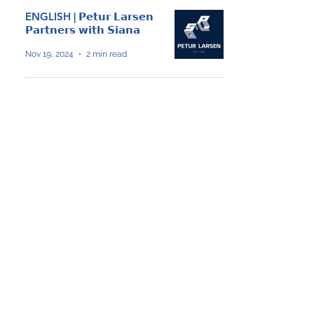
ENGLISH | 𝗣𝗲𝘁𝘂𝗿 𝗟𝗮𝗿𝘀𝗲𝗻
𝗣𝗮𝗿𝘁𝗻𝗲𝗿𝘀 𝘄𝗶𝘁𝗵 𝗦𝗶𝗮𝗻𝗮
Nov 19, 2024
2 min read