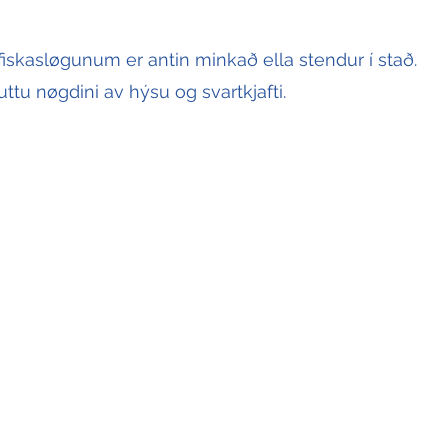
 fiskasløgunum er antin minkað ella stendur í stað. 
fluttu nøgdini av hýsu og svartkjafti.