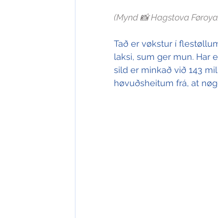
(Mynd 📸 Hagstova Føroya
Tað er vøkstur í flestøllu
laksi, sum ger mun. Har er
sild er minkað við 143 mil
høvuðsheitum frá, at nøgd