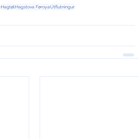
m
Hagtøl
Hagstova Føroya
Útflutningur