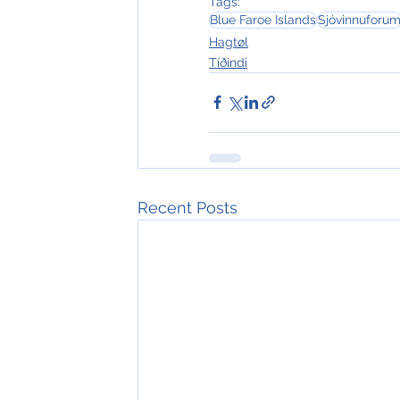
Tags:
Blue Faroe Islands
Sjóvinnuforu
Hagtøl
Tíðindi
Recent Posts