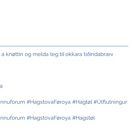
t á knøttin og melda teg til okkara tíðindabræv
   
innuforum
#HagstovaFøroya
#Hagtøl
#Útflutningur
innuforum
#HagstovaFøroya
#Hagstøl