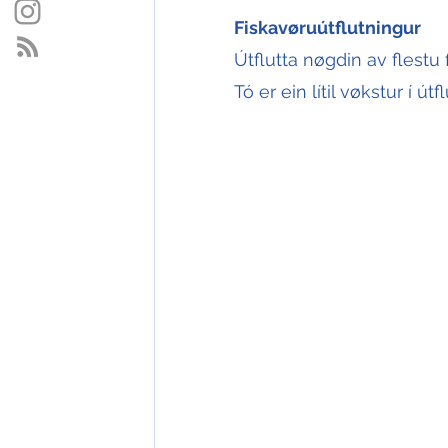
Fiskavøruútflutningur
Útflutta nøgdin av flestu
Tó er ein lítil vøkstur í út