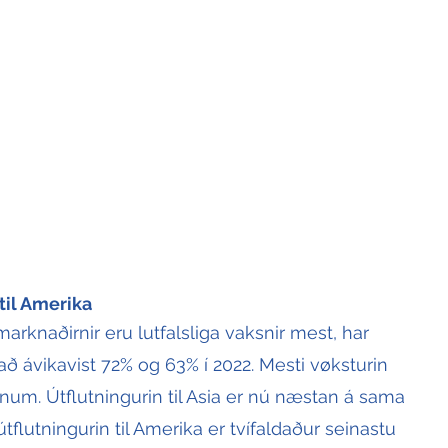
til Amerika
arknaðirnir eru lutfalsliga vaksnir mest, har 
að ávikavist 72% og 63% í 2022. Mesti vøksturin 
inum. Útflutningurin til Asia er nú næstan á sama 
flutningurin til Amerika er tvífaldaður seinastu 