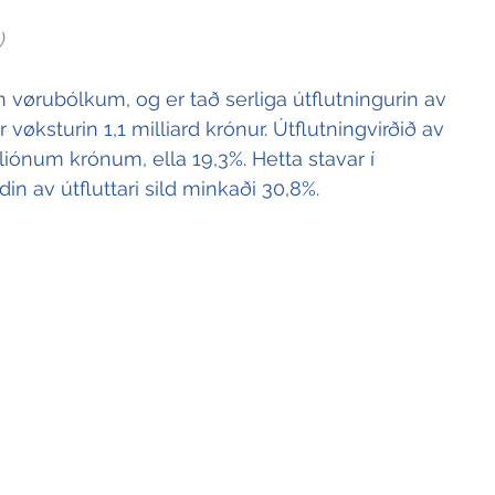
)
m vørubólkum, og er tað serliga útflutningurin av 
 vøksturin 1,1 milliard krónur. Útflutningvirðið av 
liónum krónum, ella 19,3%. Hetta stavar í 
in av útfluttari sild minkaði 30,8%.