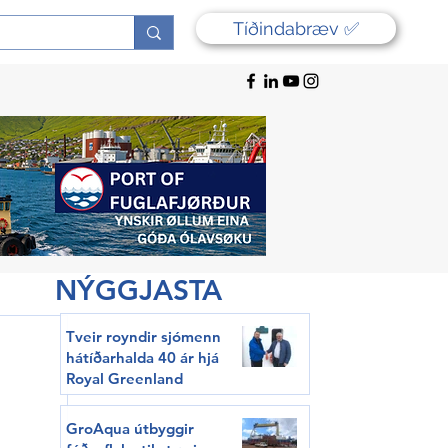
Tíðindabræv ✅
NÝGGJASTA
Tveir royndir sjómenn
hátíðarhalda 40 ár hjá
Royal Greenland
GroAqua útbyggir