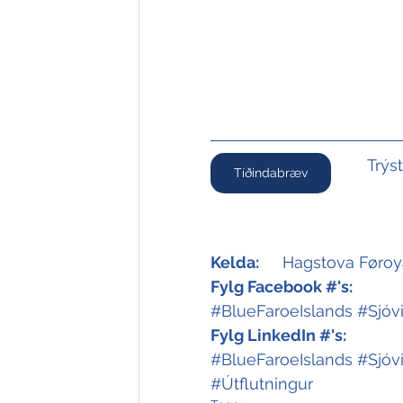
Trýs
Tíðindabræv
Kelda:
	Hagstova Føroya
Fylg Facebook #'s:
#BlueFaroeIslands
#Sjóv
Fylg LinkedIn #'s:
#BlueFaroeIslands
#Sjóv
#Útflutningur