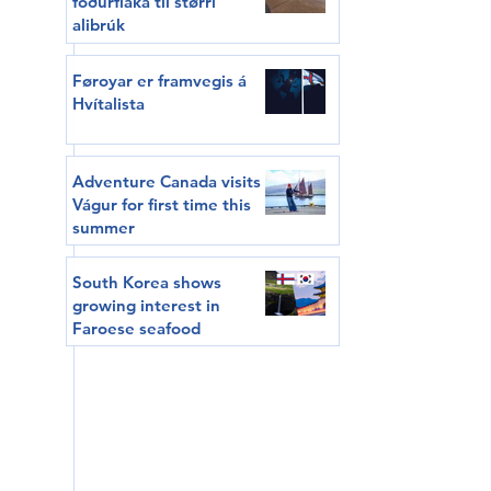
fóðurflaka til størri
alibrúk
Føroyar er framvegis á
Hvítalista
Adventure Canada visits
Vágur for first time this
summer
South Korea shows
growing interest in
Faroese seafood