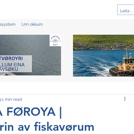
cosystem
Um okkum
3
1 min read
 FØROYA |
rin av fiskavørum