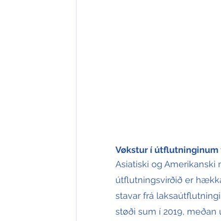
Vøkstur í útflutninginum 
Asiatiski og Amerikanski m
útflutningsvirðið er hækk
stavar frá laksaútflutning
støði sum í 2019, meðan út