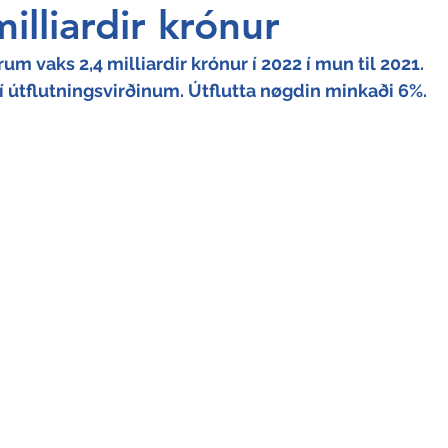
illiardir krónur
um vaks 2,4 milliardir krónur í 2022 í mun til 2021. 
í útflutningsvirðinum. Útflutta nøgdin minkaði 6%.