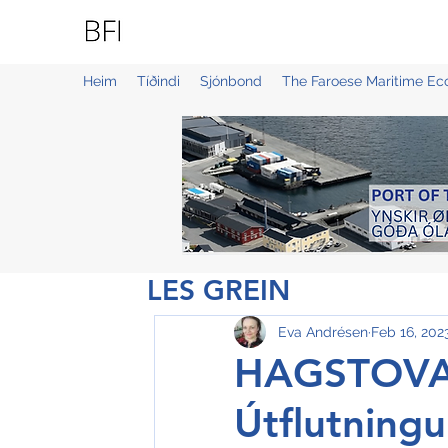
BLUE FAROE ISLANDS
Heim
Tíðindi
Sjónbond
The Faroese Maritime E
LES GREIN
Eva Andrésen
Feb 16, 202
HAGSTOVA
Útflutningu