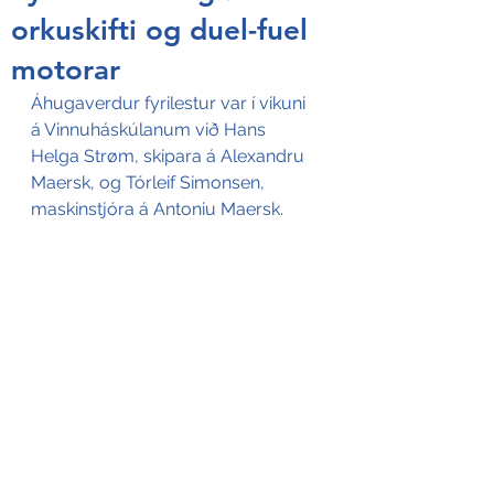
orkuskifti og duel-fuel
motorar
Áhugaverdur fyrilestur var í vikuni 
á Vinnuháskúlanum við Hans 
Helga Strøm, skipara á Alexandru 
Maersk, og Tórleif Simonsen, 
maskinstjóra á Antoniu Maersk. 