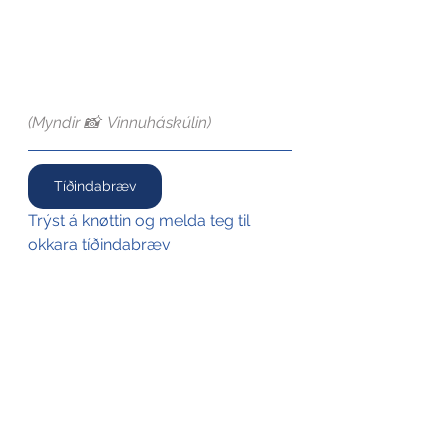
(Myndir 📸  Vinnuháskúlin)
Tíðindabræv
Trýst á knøttin og melda teg til 
okkara tíðindabræv