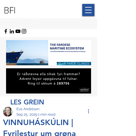
BLUE FAROE
ISLANDS
LES GREIN
Eva Andrésen
Sep 25, 2025
1 min read
VINNUHÁSKÚLIN |
Fyrilestur um grøna