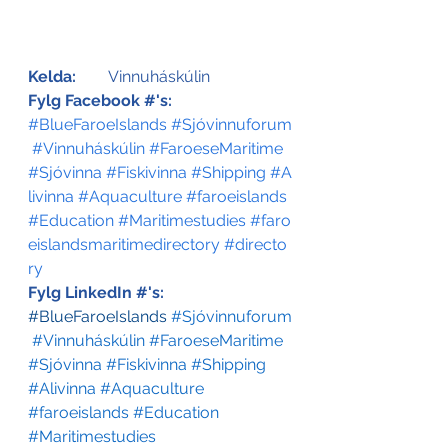
Kelda:
	Vinnuháskúlin 
Fylg Facebook #'s:
#BlueFaroeIslands
#Sjóvinnuforum
#Vinnuháskúlin
#FaroeseMaritime
#Sjóvinna
#Fiskivinna
#Shipping
#A
livinna
#Aquaculture
#faroeislands
#Education
#Maritimestudies
#faro
eislandsmaritimedirectory
#directo
ry
Fylg LinkedIn #'s:
#BlueFaroeIslands
#Sjóvinnuforum
#Vinnuháskúlin
#FaroeseMaritime
#Sjóvinna
#Fiskivinna
#Shipping
#Alivinna
#Aquaculture
#faroeislands
#Education
#Maritimestudies