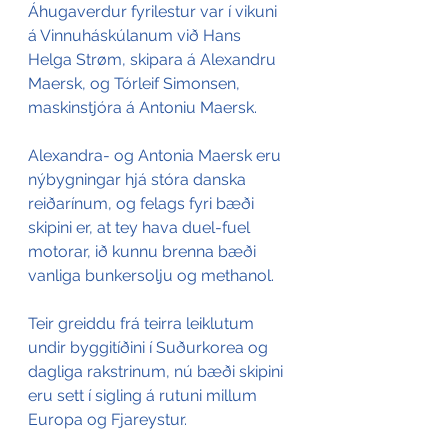
Áhugaverdur fyrilestur var í vikuni 
á Vinnuháskúlanum við Hans 
Helga Strøm, skipara á Alexandru 
Maersk, og Tórleif Simonsen, 
maskinstjóra á Antoniu Maersk. 
Alexandra- og Antonia Maersk eru 
nýbygningar hjá stóra danska 
reiðarínum, og felags fyri bæði 
skipini er, at tey hava duel-fuel 
motorar, ið kunnu brenna bæði 
vanliga bunkersolju og methanol.
Teir greiddu frá teirra leiklutum 
undir byggitíðini í Suðurkorea og 
dagliga rakstrinum, nú bæði skipini 
eru sett í sigling á rutuni millum 
Europa og Fjareystur.