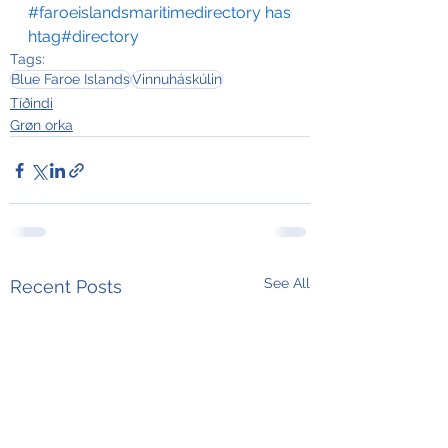
#faroeislandsmaritimedirectory
has
htag#directory
Tags:
Blue Faroe Islands
Vinnuháskúlin
Tíðindi
Grøn orka
See All
Recent Posts