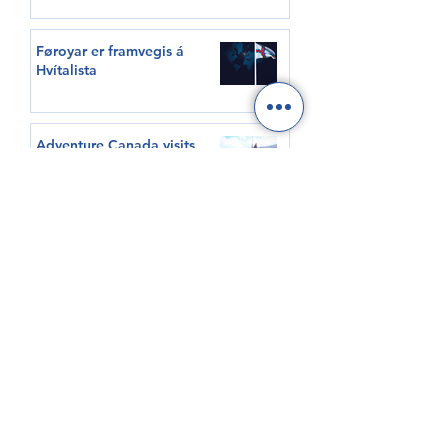
Føroyar er framvegis á
Hvítalista
Adventure Canada visits
Vágur for first time this
summer
South Korea shows growing
interest in Faroese seafood
HØVUÐSEVNIR
Tíðindi
Samrøður