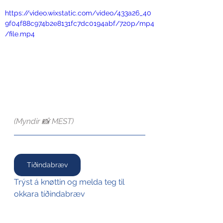
https://video.wixstatic.com/video/433a26_40
9f04f88c974b2e8131fc7dc0194abf/720p/mp4
/file.mp4
(Myndir 📸 MEST)
Tíðindabræv
Trýst á knøttin og melda teg til 
okkara tíðindabræv