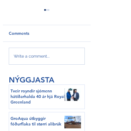
Comments
GroAqua útbyggir
Føroyar er framv
Write a comment...
fóðurflaka til størri
Hvítalista
alibrúk
NÝGGJASTA
Tveir royndir sjómenn
hátíðarhalda 40 ár hjá Royal
Greenland
GroAqua útbyggir
fóðurflaka til størri alibrúk