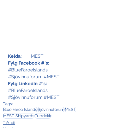
Kelda:
MEST
Fylg Facebook #'s:
#BlueFaroeIslands
#Sjóvinnuforum
#MEST
Fylg LinkedIn #'s:
#BlueFaroeIslands
#Sjóvinnuforum
#MEST
Tags:
Blue Faroe Islands
Sjóvinnuforum
MEST
MEST Shipyards
Turrdokk
Tíðindi