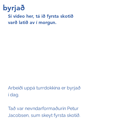
byrjað
Sí video her, tá ið fyrsta skotið 
varð latið av í morgun. 
Arbeiði uppá turrdokkina er byrjað 
í dag. 
Tað var nevndarformaðurin Petur 
Jacobsen, sum skeyt fyrsta skotið.