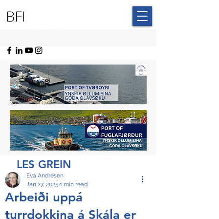
BLUE FAROE
ISLANDS
LES GREIN
Eva Andrésen
Jan 27, 2025
1 min read
Arbeiði uppá
turrdokkina á Skála er