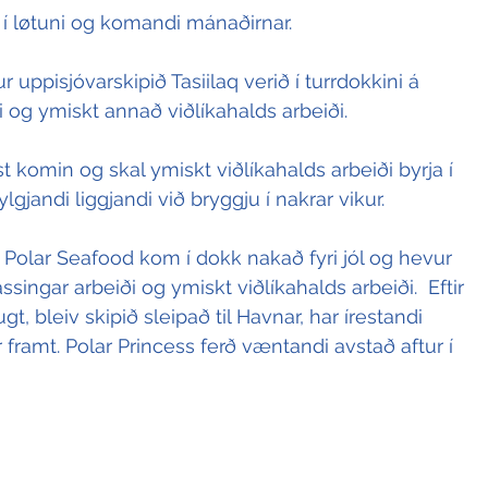
í løtuni og komandi mánaðirnar.
uppisjóvarskipið Tasiilaq verið í turrdokkini á 
ði og ymiskt annað viðlíkahalds arbeiði.
úst komin og skal ymiskt viðlíkahalds arbeiði byrja í 
fylgjandi liggjandi við bryggju í nakrar vikur.
rá Polar Seafood kom í dokk nakað fyri jól og hevur 
ssingar arbeiði og ymiskt viðlíkahalds arbeiði.  Eftir 
ugt, bleiv skipið sleipað til Havnar, har írestandi 
 framt. Polar Princess ferð væntandi avstað aftur í 