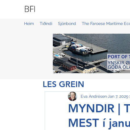
BLUE FAROE ISLANDS
Heim
Tíðindi
Sjónbond
The Faroese Maritime E
LES GREIN
Eva Andrésen
Jan 7, 2025
MYNDIR | T
MEST í jan