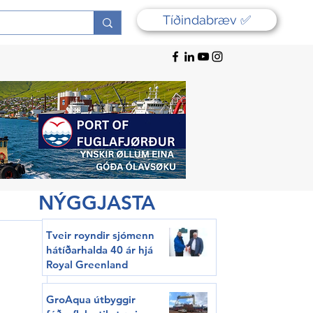
Tíðindabræv ✅
NÝGGJASTA
Tveir royndir sjómenn
hátíðarhalda 40 ár hjá
Royal Greenland
GroAqua útbyggir