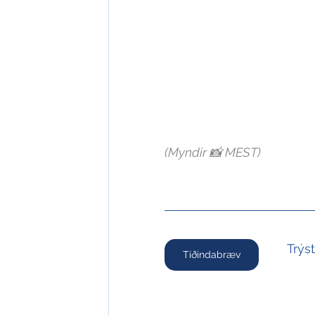
(Myndir 📸 MEST)
Trýs
Tíðindabræv