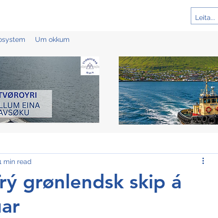
cosystem
Um okkum
1 min read
rý grønlendsk skip á
uar