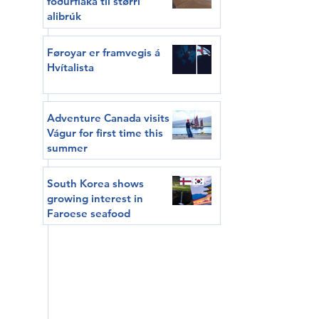
fóðurflaka til størri
alibrúk
Føroyar er framvegis á
Hvítalista
Adventure Canada visits
Vágur for first time this
summer
South Korea shows
growing interest in
Faroese seafood