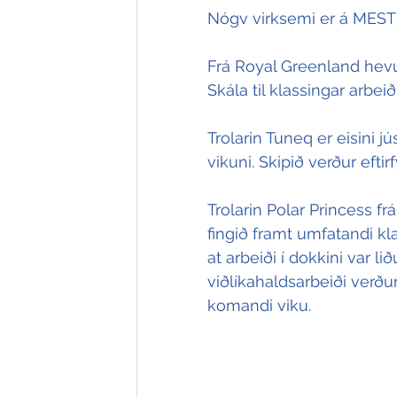
Nógv virksemi er á MEST 
Frá Royal Greenland hevur 
Skála til klassingar arbei
Trolarin Tuneq er eisini j
vikuni. Skipið verður eftir
Trolarin Polar Princess f
fingið framt umfatandi kla
at arbeiði í dokkini var lið
viðlíkahaldsarbeiði verður
komandi viku.