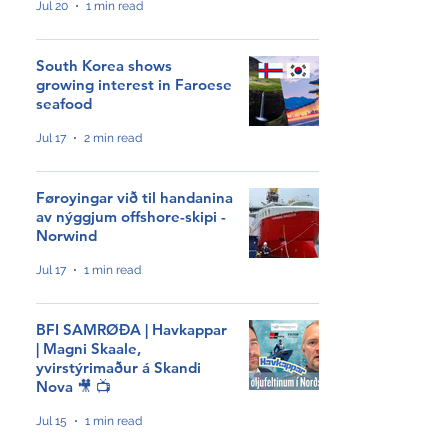
Jul 20
1 min read
South Korea shows
growing interest in Faroese
seafood
Jul 17
2 min read
Føroyingar við til handanina
av nýggjum offshore-skipi -
Norwind
Jul 17
1 min read
BFI SAMRØÐA | Havkappar
| Magni Skaale,
NÝGGJASTA
yvirstýrimaður á Skandi
Nova 🎥 📺
Tveir royndir sjómenn
Jul 15
1 min read
hátíðarhalda 40 ár hjá Royal
Greenland