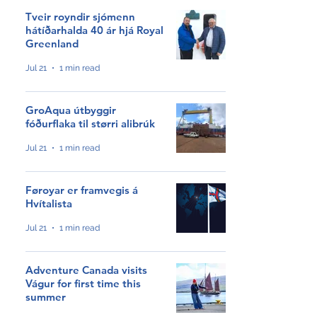
Tveir royndir sjómenn
hátíðarhalda 40 ár hjá Royal
Greenland
Jul 21
1 min read
GroAqua útbyggir
fóðurflaka til størri alibrúk
Jul 21
1 min read
Føroyar er framvegis á
Hvítalista
Jul 21
1 min read
Adventure Canada visits
Vágur for first time this
summer