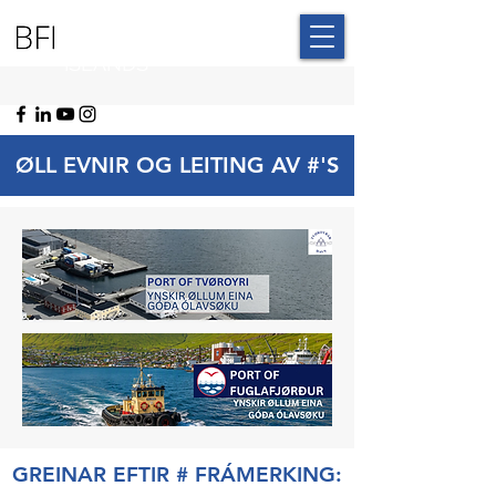
BLUE FAROE
ISLANDS
ØLL EVNIR OG LEITING AV #'S
GREINAR EFTIR # FRÁMERKING: