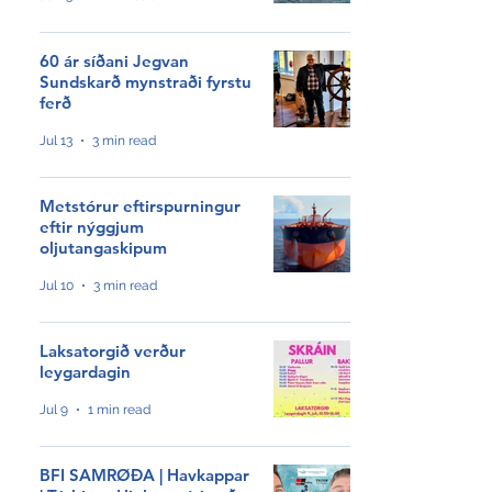
HØVUÐSEVNIR
Tíðindi
60 ár síðani Jegvan
Sundskarð mynstraði fyrstu
Samrøður
ferð
Jul 13
3 min read
Video
Sjóvinnu KT
Metstórur eftirspurningur
eftir nýggjum
Meiningar
oljutangaskipum
Jul 10
3 min read
Hagtøl
Grøn orka
Laksatorgið verður
leygardagin
Profilar
Jul 9
1 min read
Ársfrágreiðingar
BFI SAMRØÐA | Havkappar
Nevndarfrágreiðingar