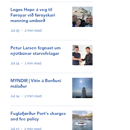
Logos Hope á veg til
Føroyar við føroyskari
GroAqua útbyggir
manning umborð
fóðurflaka til størri alibrúk
Jul 15
2 min read
Føroyar er framvegis á
Petur Larsen fegnast um
Hvítalista
nýútbúnar starvsfelagar
Jul 14
1 min read
Adventure Canada visits
Vágur for first time this
MYNDIR | Vitin á Borðuni
summer
málaður
Jul 14
2 min read
South Korea shows growing
interest in Faroese seafood
Fuglafjørður Port's charges
and fee policy
Jul 13
2 min read