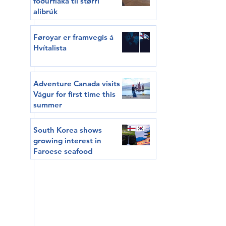
fóðurflaka til størri
alibrúk
Føroyar er framvegis á
Hvítalista
Adventure Canada visits
Vágur for first time this
summer
South Korea shows
growing interest in
Faroese seafood