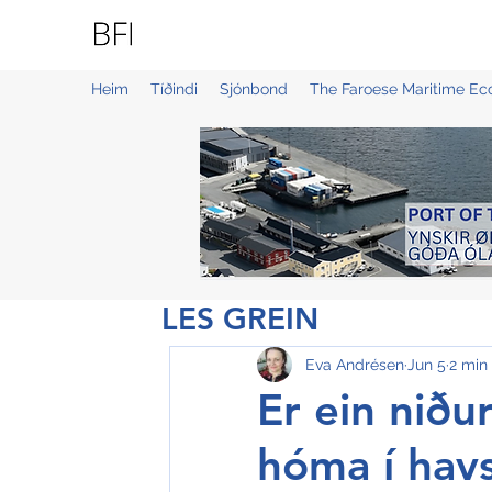
BLUE FAROE ISLANDS
Heim
Tíðindi
Sjónbond
The Faroese Maritime E
LES GREIN
Eva Andrésen
Jun 5
2 min
Er ein niðu
hóma í hav