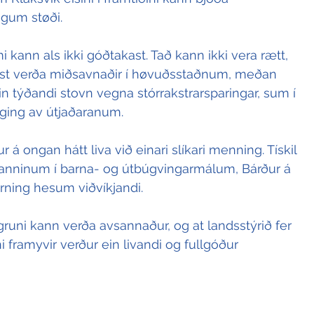
gum støði.
 kann als ikki góðtakast. Tað kann ikki vera rætt, 
víst verða miðsavnaðir í høvuðsstaðnum, meðan 
 týðandi stovn vegna stórrakstrarsparingar, sum í 
ging av útjaðaranum.
á ongan hátt liva við einari slíkari menning. Tískil 
manninum í barna- og útbúgvingarmálum, Bárður á 
urning hesum viðvíkjandi.
llgruni kann verða avsannaður, og at landsstýrið fer 
ni framyvir verður ein livandi og fullgóður 