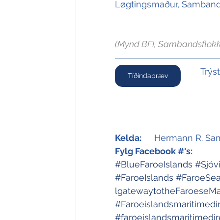
Løgtingsmaður, Samband
(Mynd BFI, Sambandsflokk
Trýs
Tíðindabræv
Kelda:
Hermann R. Sa
Fylg Facebook #'s:
#BlueFaroeIslands
#Sjóv
#FaroeIslands
#FaroeSe
lgatewaytotheFaroeseMar
#Faroeislandsmaritimedi
#faroeislandsmaritimedir