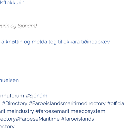
sflokkurin
urin og Sjónám
)
t á knøttin og melda teg til okkara tíðindabræv
muelsen 
innuforum
#Sj
ó
nám 
a
#Directory
#Faroeislandsmaritimedirectory
#officia
itimeIndustry
#faroesemaritimeecosystem
rectory
#FaroeseMaritime
#faroeislands
ectory