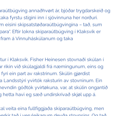
araútbúgving annaðhvørt ár, bjóðar trygdarskeið og 
aka fyrstu stigini inn í sjóvinnuna her norðuri. 
 eisini skipsatstøðaraútbúgvingina – tað, sum 
ara“. Eftir lokna skiparaútbúgving í Klaksvík er 
a fram á Vinnuháskúlanum og taka 
tur í Klaksvík. Fisher Heinesen stovnaði skúlan í 
ár rikin við skúlagjaldi frá næmingunum, eins og 
fyri ein part av rakstrinum. Skúlin gjørdist 
a Landsstýri yvirtók raksturin av stovninum. Ein 
at nevndin góðtók yvirtøkuna, var, at skúlin ongantíð 
og hetta havi eg sæð undirskrivað skjøl upp á.
l veita eina fullfíggjaða skiparaútbúgving, men 
merkir tað í veruleikanum deyða stovnsins. Og tað 