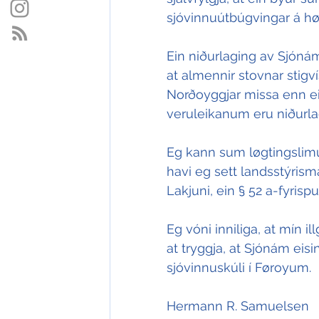
sjóvinnuútbúgvingar á hø
Ein niðurlaging av Sjónámi
at almennir stovnar stig
Norðoyggjar missa enn ein
veruleikanum eru niðurla
Eg kann sum løgtingslimur 
havi eg sett landsstýris
Lakjuni, ein § 52 a-fyrisp
Eg vóni inniliga, at mín i
at tryggja, at Sjónám eisi
sjóvinnuskúli í Føroyum.
Hermann R. Samuelsen