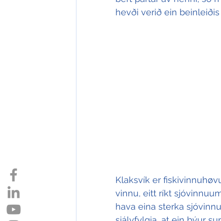
hevði verið ein beinleiðis
Klaksvík er fiskivinnuhøv
vinnu, eitt ríkt sjóvinnuum
hava eina sterka sjóvinnu
sjálvfylgja, at ein býur su