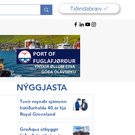
Tíðindabræv ✅
NÝGGJASTA
Tveir royndir sjómenn
hátíðarhalda 40 ár hjá
Royal Greenland
GroAqua útbyggir