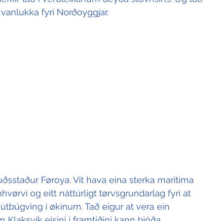
 vanlukka fyri Norðoyggjar.
uðsstaður Føroya. Vit hava eina sterka maritima 
hvørvi og eitt náttúrligt tørvsgrundarlag fyri at 
útbúgving í økinum. Tað eigur at vera ein 
m Klaksvík eisini í framtíðini kann bjóða 