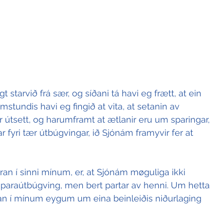
t starvið frá sær, og síðani tá havi eg frætt, at ein 
Samstundis havi eg fingið at vita, at setanin av 
r útsett, og harumframt at ætlanir eru um sparingar, 
 fyri tær útbúgvingar, ið Sjónám framyvir fer at 
ran í sinni mínum, er, at Sjónám møguliga ikki 
kiparaútbúgving, men bert partar av henni. Um hetta 
alan í mínum eygum um eina beinleiðis niðurlaging 