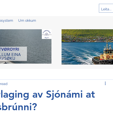
cosystem
Um okkum
 read
rlaging av Sjónámi at
sbrúnni?