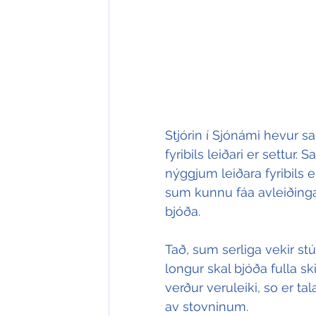
Stjórin í Sjónámi hevur sag
fyribils leiðari er settur. 
nýggjum leiðara fyribils e
sum kunnu fáa avleiðingar
bjóða.
Tað, sum serliga vekir stú
longur skal bjóða fulla s
verður veruleiki, so er t
av stovninum.