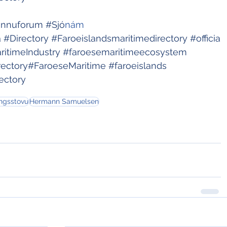
innuforum
#Sj
ó
nám 
a
#Directory
#Faroeislandsmaritimedirectory
#officia
itimeIndustry
#faroesemaritimeecosystem
rectory
#FaroeseMaritime
#faroeislands
ectory
ingsstovu
Hermann Samuelsen