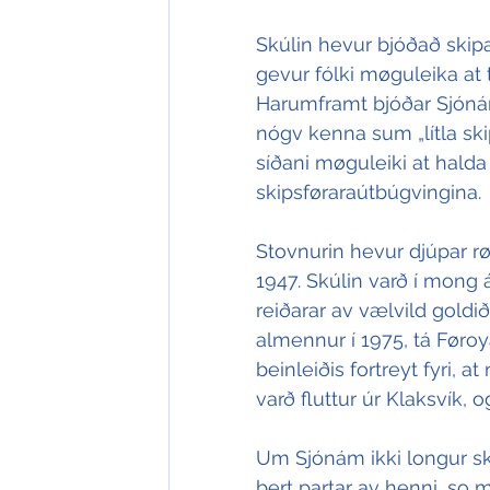
Skúlin hevur bjóðað skip
gevur fólki møguleika at t
Harumframt bjóðar Sjónám
nógv kenna sum „lítla skip
síðani møguleiki at hald
skipsføraraútbúgvingina.
Stovnurin hevur djúpar rø
1947. Skúlin varð í mong 
reiðarar av vælvild goldið 
almennur í 1975, tá Føroy
beinleiðis fortreyt fyri, 
varð fluttur úr Klaksvík, 
Um Sjónám ikki longur ska
bert partar av henni, so 