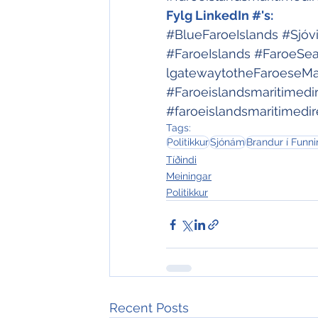
Fylg LinkedIn #'s:
#BlueFaroeIslands
#Sjóv
#FaroeIslands
#FaroeSe
lgatewaytotheFaroeseMar
#Faroeislandsmaritimedi
#faroeislandsmaritimedir
Tags:
Politikkur
Sjónám
Brandur í Funn
Tíðindi
Meiningar
Politikkur
Recent Posts