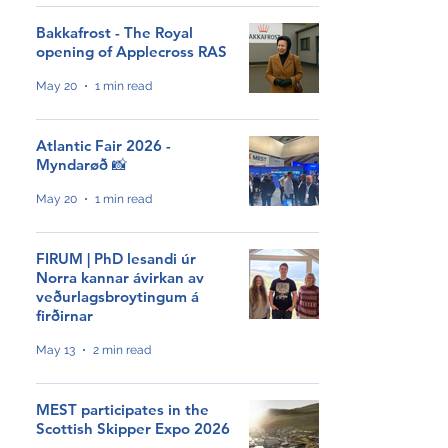
Bakkafrost - The Royal
opening of Applecross RAS
GroAqua útbyggir
fóðurflaka til størri alibrúk
May 20
1 min read
Atlantic Fair 2026 -
Føroyar er framvegis á
Myndarøð 📸
Hvítalista
May 20
1 min read
Adventure Canada visits
FIRUM | PhD lesandi úr
Vágur for first time this
Norra kannar ávirkan av
summer
veðurlagsbroytingum á
firðirnar
South Korea shows growing
May 13
2 min read
interest in Faroese seafood
MEST participates in the
Scottish Skipper Expo 2026