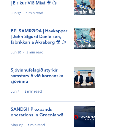
| Eirikur Við Misá 🎥 📺
Jun 17
1 min read
BFI SAMRØÐA | Havkappar
| John Sigurd Danielsen,
fabrikkari á Akraberg 🎥 📺
Jun 10
1 min read
Sjóvinnufelagið styrkir
samstarvið við koreanska
sjóvinnu
Jun 3
1 min read
NÝGGJASTA
SANDSHIP expands
operations in Greenland!
Tveir royndir sjómenn
May 27
1 min read
hátíðarhalda 40 ár hjá Royal
Greenland