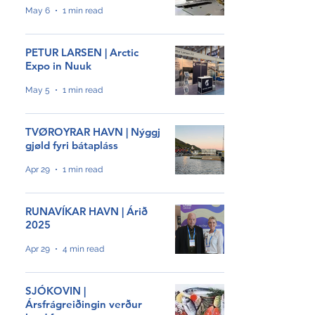
HØVUÐSEVNIR
May 6
1 min read
Tíðindi
PETUR LARSEN | Arctic
Samrøður
Expo in Nuuk
May 5
1 min read
Video
Sjóvinnu KT
TVØROYRAR HAVN | Nýggj
gjøld fyri bátapláss
Meiningar
Apr 29
1 min read
Hagtøl
RUNAVÍKAR HAVN | Árið
Grøn orka
2025
Apr 29
4 min read
Profilar
Ársfrágreiðingar
SJÓKOVIN |
Ársfrágreiðingin verður
Nevndarfrágreiðingar