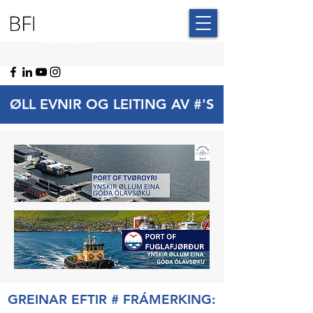
BLUE FAROE
ISLANDS
ØLL EVNIR OG LEITING AV #'S
GREINAR EFTIR # FRÁMERKING: