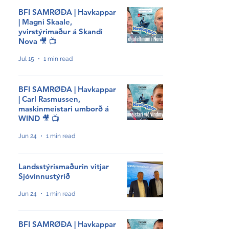
BFI SAMRØÐA | Havkappar
| Magni Skaale,
yvirstýrimaður á Skandi
Nova 🎥 📺
Jul 15
1 min read
BFI SAMRØÐA | Havkappar
| Carl Rasmussen,
maskinmeistari umborð á
WIND 🎥 📺
Jun 24
1 min read
Landsstýrismaðurin vitjar
Sjóvinnustýrið
Jun 24
1 min read
BFI SAMRØÐA | Havkappar