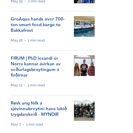
HØVUÐSEVNIR
May 19
2 min read
Tíðindi
GroAqua hands over 700-
ton smart feed barge to
Samrøður
Bakkafrost
Video
May 18
1 min read
Sjóvinnu KT
FIRUM | PhD lesandi úr
Norra kannar ávirkan av
Meiningar
veðurlagsbroytingum á
firðirnar
Hagtøl
May 13
2 min read
Grøn orka
Røsk ung fólk á
Profilar
sjóvinnubreytini hava lokið
trygdarskeið - MYNDIR
Ársfrágreiðingar
May 7
1 min read
Nevndarfrágreiðingar