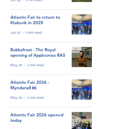
Jun 15
1 min read
GroAqua útbyggir
Atlantic Fair to return to
fóðurflaka til størri alibrúk
Klaksvík in 2028
Jun 12
1 min read
Føroyar er framvegis á
Hvítalista
Bakkafrost - The Royal
opening of Applecross RAS
May 20
1 min read
Adventure Canada visits
Vágur for first time this
summer
Atlantic Fair 2026 -
Myndarøð 📸
South Korea shows growing
May 20
1 min read
interest in Faroese seafood
Atlantic Fair 2026 opened
today