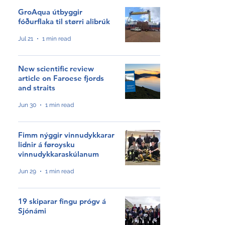
GroAqua útbyggir
fóðurflaka til størri alibrúk
Jul 21
1 min read
New scientific review
article on Faroese fjords
and straits
Jun 30
1 min read
Fimm nýggir vinnudykkarar
lidnir á føroysku
vinnudykkaraskúlanum
Jun 29
1 min read
19 skiparar fingu prógv á
Sjónámi