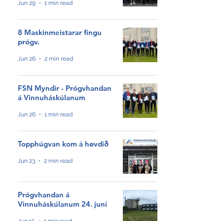
Jun 29
1 min read
8 Maskinmeistarar fingu
prógv.
Jun 26
2 min read
FSN Myndir - Prógvhandan
á Vinnuháskúlanum
Jun 26
1 min read
Topphúgvan kom á høvdið
Jun 23
2 min read
NÝGGJASTA
Prógvhandan á
Tveir royndir sjómenn
Vinnuháskúlanum 24. juni
hátíðarhalda 40 ár hjá Royal
Greenland