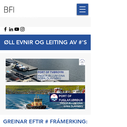
BLUE FAROE
ISLANDS
ØLL EVNIR OG LEITING AV #'S
GREINAR EFTIR # FRÁMERKING: